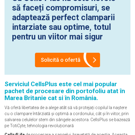
să faceți compromisuri, se
adaptează perfect clamparii
intarziate sau optime, totul
pentru un viitor mai sigur
Solicită o ofertă
Serviciul
CellsPlus
este cel mai popular
pachet de procesare din portofoliu atat în
Marea Britanie cat si în România.
Vă oferă libertatea de a alege atât să vă protejați copilul la naștere
cu o clampare întârziată și optimă a cordonului, cât și în viitor, prin
salvarea celulelor stem din sângele acestora. CellsPlus se bazează
pe TotiCyte, tehnologia revoluționară
Cells4Life
de procesare a sangelui, brevetată de aceștia. Aceasta