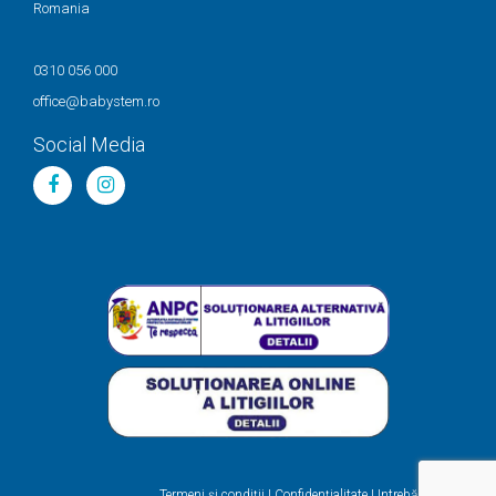
Romania
0310 056 000
office@babystem.ro
Social Media
Termeni şi condiţii
|
Confidenţialitate
|
Intrebări frecvente