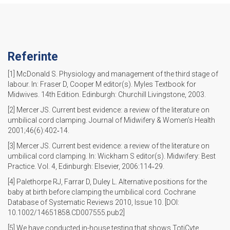
Referinte
[1] McDonald S. Physiology and management of the third stage of
labour. In: Fraser D, Cooper M editor(s). Myles Textbook for
Midwives. 14th Edition. Edinburgh: Churchill Livingstone, 2003.
[2] Mercer JS. Current best evidence: a review of the literature on
umbilical cord clamping. Journal of Midwifery & Women’s Health
2001;46(6):402‐14.
[3] Mercer JS. Current best evidence: a review of the literature on
umbilical cord clamping. In: Wickham S editor(s). Midwifery: Best
Practice. Vol. 4, Edinburgh: Elsevier, 2006:114‐29.
[4] Palethorpe RJ, Farrar D, Duley L. Alternative positions for the
baby at birth before clamping the umbilical cord. Cochrane
Database of Systematic Reviews 2010, Issue 10. [DOI:
10.1002/14651858.CD007555.pub2]
[5] We have conducted in-house testing that shows TotiCyte