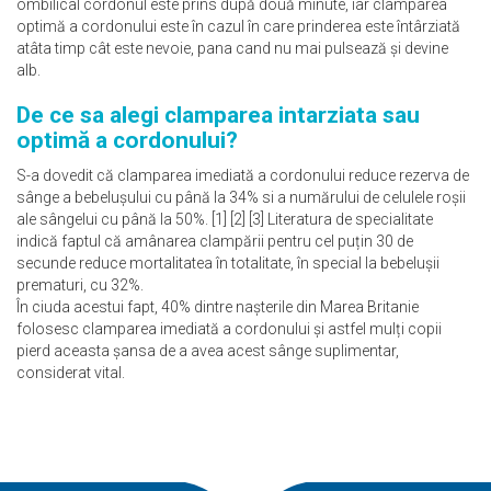
ombilical cordonul este prins după două minute, iar clamparea
optimă a cordonului este în cazul în care prinderea este întârziată
atâta timp cât este nevoie, pana cand nu mai pulsează și devine
alb.
De ce sa alegi clamparea intarziata sau
optimă a cordonului?
S-a dovedit că clamparea imediată a cordonului reduce rezerva de
sânge a bebelușului cu până la 34% si a numărului de celulele roșii
ale sângelui cu până la 50%. [1] [2] [3] Literatura de specialitate
indică faptul că amânarea clampării pentru cel puțin 30 de
secunde reduce mortalitatea în totalitate, în special la bebelușii
prematuri, cu 32%.
În ciuda acestui fapt, 40% dintre nașterile din Marea Britanie
folosesc clamparea imediată a cordonului și astfel mulți copii
pierd aceasta șansa de a avea acest sânge suplimentar,
considerat vital.