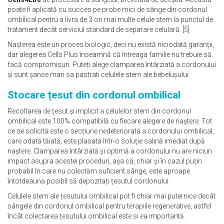
poate fi aplicată cu succes pe probe mici de sânge din cordonul
ombilical pentru a livra de 3 ori mai multe celule stem la punctul de
tratament decât serviciul standard de separare celulară. [5]
Nașterea este un proces biologic, deci nu există niciodată garanții,
dar alegerea Cells Plus înseamnă că întreaga familie nu trebuie să
facă compromisuri. Puteți alege clamparea întârziată a cordonului
și sunt șanse mari sa pastrati celulele stem ale bebelușului.
Stocare țesut din cordonul ombilical
Recoltarea de țesut și implicit a celulelor stem din cordonul
ombilical este 100% compatibilă cu fiecare alegere de naștere. Tot
ce se solicită este o secțiune nedeteriorată a cordonului ombilical,
care odată tăiată, este plasată într-o soluție salină imediat după
naștere. Clamparea întârziată și optimă a cordonului nu are niciun
impact asupra acestei proceduri, așa că, chiar și în cazul puțin
probabil în care nu colectăm suficient sânge, este aproape
întotdeauna posibil să depozitați țesutul cordonului.
Celulele stem ale țesutului ombilical pot fi chiar mai puternice decât
sângele din cordonul ombilical pentru terapiile regenerative, astfel
încât colectarea țesutului ombilical este si ea importantă.