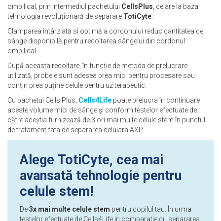
ombilical, prin intermediul pachetului
CellsPlus
, ce are la baza
tehnologia revoluționară de separare
TotiCyte
.
Clamparea întârziată si optimă a cordonului reduc cantitatea de
sânge disponibilă pentru recoltarea sângelui din cordonul
ombilical.
După aceasta recoltare, în funcție de metoda de prelucrare
utilizată, probele sunt adesea prea mici pentru procesare sau
conțin prea puține celule pentru uz terapeutic.
Cu pachetul Cells Plus,
Cells4Life
poate prelucra în continuare
aceste volume mici de sânge și conform testelor efectuate de
către aceștia furnizează de 3 ori mai multe celule stem în punctul
de tratament fata de separarea celulara AXP.
Alege TotiCyte, cea mai
avansată tehnologie pentru
celule stem!
De
3x mai multe celule stem
pentru copilul tau. În urma
testelor efectuate de Cells4Life in comparatie cu separarea