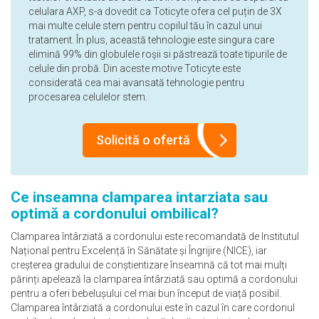
celulara AXP, s-a dovedit ca Toticyte ofera cel puțin de 3X
mai multe celule stem pentru copilul tău în cazul unui
tratament. În plus, această tehnologie este singura care
elimină 99% din globulele roșii si păstrează toate tipurile de
celule din probă. Din aceste motive Toticyte este
considerată cea mai avansată tehnologie pentru
procesarea celulelor stem.
Solicită o ofertă
Ce inseamna clamparea intarziata sau
optimă a cordonului ombilical?
Clamparea întârziată a cordonului este recomandată de Institutul
Național pentru Excelență în Sănătate și Îngrijire (NICE), iar
creșterea gradului de conștientizare înseamnă că tot mai mulți
părinți apelează la clamparea întârziată sau optimă a cordonului
pentru a oferi bebelușului cel mai bun început de viață posibil.
Clamparea întârziată a cordonului este în cazul în care cordonul