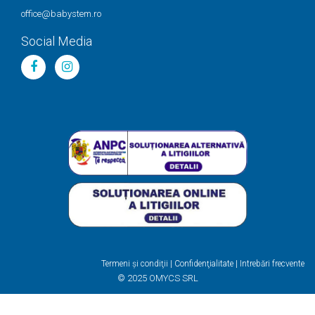
office@babystem.ro
Social Media
Termeni şi condiţii
|
Confidenţialitate
|
Intrebări frecvente
© 2025 OMYCS SRL