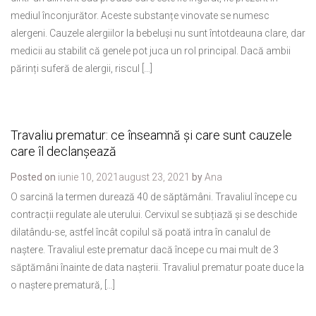
mediul înconjurător. Aceste substanțe vinovate se numesc
alergeni. Cauzele alergiilor la bebeluși nu sunt întotdeauna clare, dar
medicii au stabilit că genele pot juca un rol principal. Dacă ambii
părinți suferă de alergii, riscul […]
Travaliu prematur: ce înseamnă și care sunt cauzele
care îl declanșează
Posted on
iunie 10, 2021
august 23, 2021
by
Ana
O sarcină la termen durează 40 de săptămâni. Travaliul începe cu
contracții regulate ale uterului. Cervixul se subțiază și se deschide
dilatându-se, astfel încât copilul să poată intra în canalul de
naștere. Travaliul este prematur dacă începe cu mai mult de 3
săptămâni înainte de data nașterii. Travaliul prematur poate duce la
o naștere prematură, […]