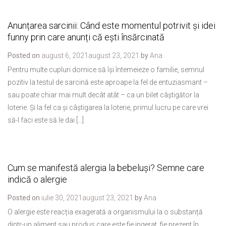
Anunțarea sarcinii: Când este momentul potrivit și idei
funny prin care anunți că ești însărcinată
Posted on
august 6, 2021
august 23, 2021
by
Ana
Pentru multe cupluri dornice să își întemeieze o familie, semnul
pozitiv la testul de sarcină este aproape la fel de entuziasmant –
sau poate chiar mai mult decât atât – ca un bilet câștigător la
loterie. Și la fel ca și câștigarea la loterie, primul lucru pe care vrei
să-l faci este să le dai […]
Cum se manifestă alergia la bebeluși? Semne care
indică o alergie
Posted on
iulie 30, 2021
august 23, 2021
by
Ana
O alergie este reacția exagerată a organismului la o substanță
dintr-un aliment sau produs care este fie ingerat, fie prezent în