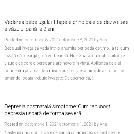
Vederea bebelușului: Etapele principale de dezvoltare
a văzului până la 2 ani
Posted on
octombrie 8, 2021
octombrie 8, 2021
by
Ana
Bebelușii învață să vadă într-o anumită perioadă de timp, la fel cum
învață să meargă și să vorbească. Nu se nasc cu toate abilitățile
vizuale de care o persoană are nevoie în viață. Abilitatea de a-și
concentra privirea, de a mișca cu precizie ochii și de a-i folosi pe
amândoi odată trebuie învățate. De asemenea, […]
Depresia postnatală simptome: Cum recunoști
depresia ușoară de forma severă
Posted on
octombrie 1, 2021
octombrie 1, 2021
by
Ana
Nașterea unui copil poate declanșa un amestec de sentimente