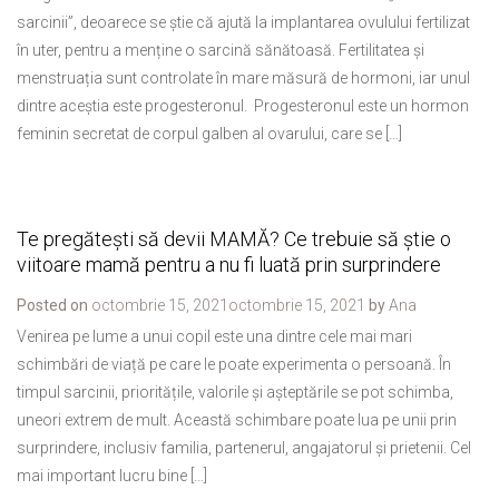
sarcinii”, deoarece se știe că ajută la implantarea ovulului fertilizat
în uter, pentru a menține o sarcină sănătoasă. Fertilitatea și
menstruația sunt controlate în mare măsură de hormoni, iar unul
dintre aceștia este progesteronul. Progesteronul este un hormon
feminin secretat de corpul galben al ovarului, care se […]
Te pregătești să devii MAMĂ? Ce trebuie să știe o
viitoare mamă pentru a nu fi luată prin surprindere
Posted on
octombrie 15, 2021
octombrie 15, 2021
by
Ana
Venirea pe lume a unui copil este una dintre cele mai mari
schimbări de viață pe care le poate experimenta o persoană. În
timpul sarcinii, prioritățile, valorile și așteptările se pot schimba,
uneori extrem de mult. Această schimbare poate lua pe unii prin
surprindere, inclusiv familia, partenerul, angajatorul și prietenii. Cel
mai important lucru bine […]