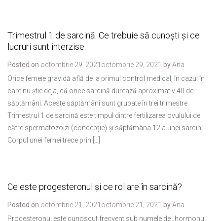
Trimestrul 1 de sarcină: Ce trebuie să cunoști și ce
lucruri sunt interzise
Posted on
octombrie 29, 2021
octombrie 29, 2021
by
Ana
Orice femeie gravidă află de la primul control medical, în cazul în
care nu știe deja, că orice sarcină durează aproximativ 40 de
săptămâni. Aceste săptămâni sunt grupate în trei trimestre.
Trimestrul 1 de sarcină este timpul dintre fertilizarea ovulului de
către spermatozoizi (concepție) și săptămâna 12 a unei sarcini.
Corpul unei femei trece prin […]
Ce este progesteronul și ce rol are în sarcină?
Posted on
octombrie 21, 2021
octombrie 21, 2021
by
Ana
Progesteronul este cunoscut frecvent sub numele de „hormonul