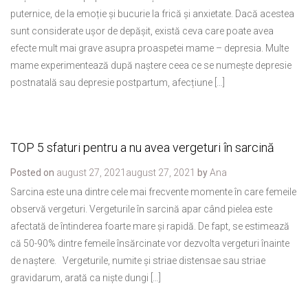
puternice, de la emoție și bucurie la frică și anxietate. Dacă acestea
sunt considerate ușor de depășit, există ceva care poate avea
efecte mult mai grave asupra proaspetei mame – depresia. Multe
mame experimentează după naștere ceea ce se numește depresie
postnatală sau depresie postpartum, afecțiune […]
TOP 5 sfaturi pentru a nu avea vergeturi în sarcină
Posted on
august 27, 2021
august 27, 2021
by
Ana
Sarcina este una dintre cele mai frecvente momente în care femeile
observă vergeturi. Vergeturile în sarcină apar când pielea este
afectată de întinderea foarte mare și rapidă. De fapt, se estimează
că 50-90% dintre femeile însărcinate vor dezvolta vergeturi înainte
de naștere. Vergeturile, numite și striae distensae sau striae
gravidarum, arată ca niște dungi […]