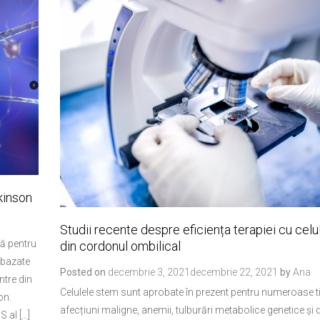
kinson
Studii recente despre eficiența terapiei cu cel
tă pentru
din cordonul ombilical
 bazate
Posted on
decembrie 3, 2021
decembrie 22, 2021
by
Ana
ntre din
Celulele stem sunt aprobate în prezent pentru numeroase ti
on.
afecțiuni maligne, anemii, tulburări metabolice genetice și 
S al […]