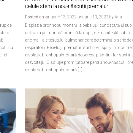
celule stem la nou-născuții prematuri
Posted on
ianuarie 13, 2022
ianuarie 13, 2022
by
Ana
rup de
Displazia bronhopulmonară la bebeluși, cunoscută și sub
sistem
de boala pulmonară cronică la copii, se manifestă sub f
ub
anomalii ale țesutului pulmonar care determină o serie de 
uții cu
respiratorii. Bebelușii prematuri sunt predispuși în mod fre
r al
displazie bronhopulmonară deoarece plămânii lor sunt ins
dezvoltați. O soluție promițătoare pentru nou-născuții pr
displazie bronhopulmonară […]