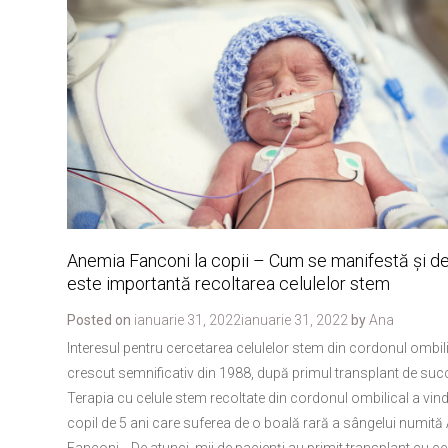
Anemia Fanconi la copii – Cum se manifestă și d
este importantă recoltarea celulelor stem
Posted on
ianuarie 31, 2022
ianuarie 31, 2022
by
Ana
Interesul pentru cercetarea celulelor stem din cordonul ombil
crescut semnificativ din 1988, după primul transplant de suc
Terapia cu celule stem recoltate din cordonul ombilical a vin
copil de 5 ani care suferea de o boală rară a sângelui numit