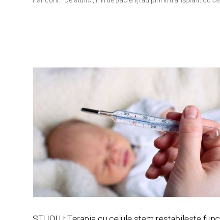
Fanconi. De atunci, mii de pacienți au primit transplant cu cel
STUDIU: Terapia cu celule stem restabilește func