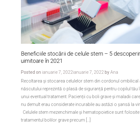
Beneficiile stocării de celule stem – 5 descoperir
uimitoare în 2021
Posted on
ianuarie 7, 2022
ianuarie 7, 2022
by
Ana
Recoltarea și stocarea celulelor stem din cordonul ombilical 
născutului reprezintă o plasă de siguranță pentru copilul tău 
unui eventual tratament. Pacienții cu boli grave și maladii car
nu demult erau considerate incurabile au astăzi o șansă la vi
Celulele stem mezenchimale și hematopoietice sunt folosite 
tratamentul bolilor grave precum […]