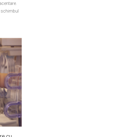
acentare.
ă schimbul
re cu