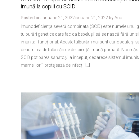
imună la copiii cu SCID
Posted on
ianuarie 21, 2022
ianuarie 21, 2022
by
Ana
Imunodeficiența severă combinată (SCID) este numele unui g
tulburări genetice care fac ca bebelușii să se nască fără un 
imunitar funcțional. Aceste tulburări mai sunt cunoscute și s
denumirea de tulburări de deficiență imună primară. Nou-născ
SCID pot părea sănătoși la început, deoarece sistemul imunita
mamei lor îi protejează de infecții […]