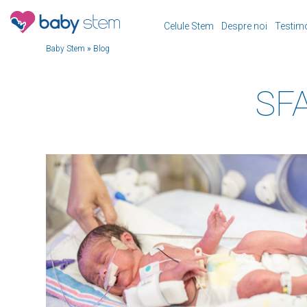
Celule Stem
Despre noi
Testim
Baby Stem
»
Blog
SF