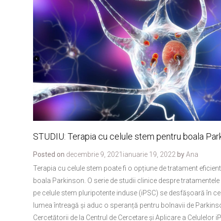
STUDIU: Terapia cu celule stem pentru boala Par
Posted on
decembrie 9, 2021
ianuarie 19, 2022
by
Ana
Terapia cu celule stem poate fi o opțiune de tratament eficien
boala Parkinson. O serie de studii clinice despre tratamentele
pe celule stem pluripotente induse (iPSC) se desfășoară în ce
lumea întreagă și aduc o speranță pentru bolnavii de Parkins
Cercetătorii de la Centrul de Cercetare și Aplicare a Celulelor iP