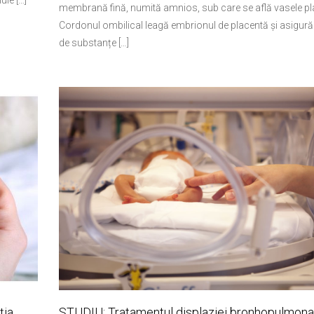
ule […]
membrană fină, numită amnios, sub care se află vasele pl
Cordonul ombilical leagă embrionul de placentă și asigur
de substanțe […]
ția
STUDIU: Tratamentul displaziei bronhopulmona