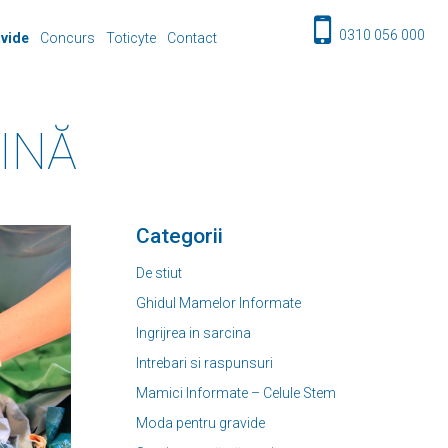
0310 056 000
avide
Concurs
Toticyte
Contact
INĂ
Categorii
De stiut
Ghidul Mamelor Informate
Ingrijrea in sarcina
Intrebari si raspunsuri
Mamici Informate – Celule Stem
Moda pentru gravide