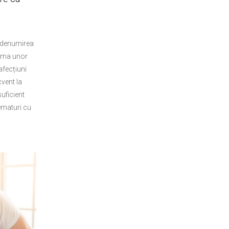
 denumirea
orma unor
afecțiuni
cvent la
uficient
ematuri cu