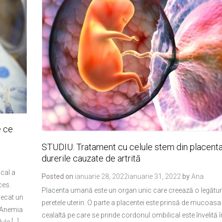
e ce
STUDIU: Tratament cu celule stem din placenta
durerile cauzate de artrită
ical a
Posted on
ianuarie 28, 2022
ianuarie 31, 2022
by
Ana
ces.
Placenta umană este un organ unic care creează o legătură 
decat un
peretele uterin. O parte a placentei este prinsă de mucoasa 
ă Anemia
cealaltă pe care se prinde cordonul ombilical este învelită î