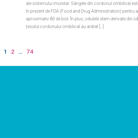
ale sistemului imunitar. Sângele din cordonul ombilical es
în prezent de FDA (Food and Drug Administration) pentru a
aproximativ 80 de boli. În plus, celulele stem derivate din s
țesutul cordonului ombilical au arătat […]
1
2
…
74