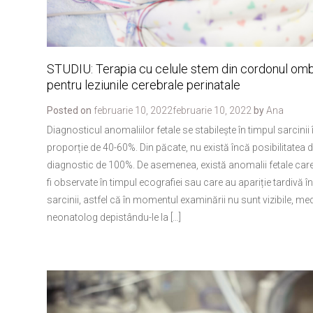
STUDIU: Terapia cu celule stem din cordonul ombi
pentru leziunile cerebrale perinatale
Posted on
februarie 10, 2022
februarie 10, 2022
by
Ana
Diagnosticul anomaliilor fetale se stabilește în timpul sarcinii 
proporție de 40-60%. Din păcate, nu există încă posibilitatea 
diagnostic de 100%. De asemenea, există anomalii fetale car
fi observate în timpul ecografiei sau care au apariție tardivă î
sarcinii, astfel că în momentul examinării nu sunt vizibile, me
neonatolog depistându-le la […]