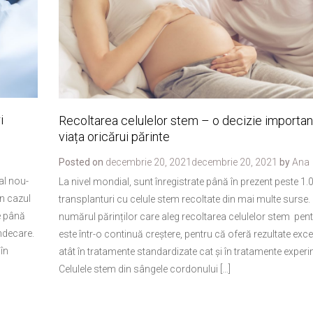
i
Recoltarea celulelor stem – o decizie importan
viața oricărui părinte
Posted on
decembrie 20, 2021
decembrie 20, 2021
by
Ana
al nou-
La nivel mondial, sunt înregistrate până în prezent peste 1
în cazul
transplanturi cu celule stem recoltate din mai multe surse. 
e până
numărul părinților care aleg recoltarea celulelor stem pentr
ndecare.
este într-o continuă creștere, pentru că oferă rezultate exc
în
atât în tratamente standardizate cat și în tratamente experi
Celulele stem din sângele cordonului […]