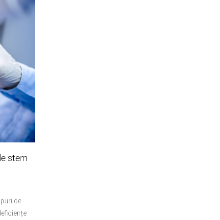
ule stem
puri de
deficiențe