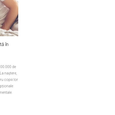
tă în
.000.000 de
La naștere,
u copiii lor
epționale
mentale.