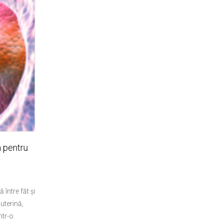
 pentru
între făt și
uterină,
ntr-o