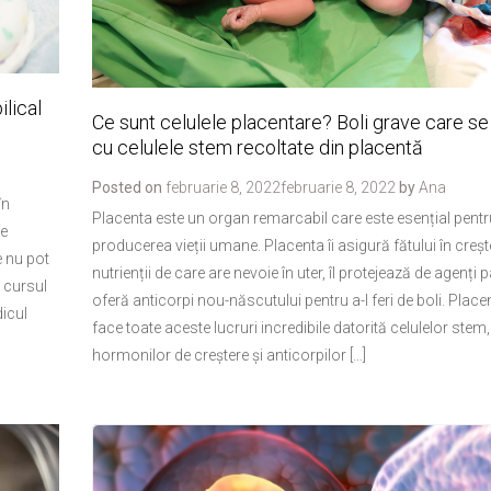
lical
Ce sunt celulele placentare? Boli grave care se 
cu celulele stem recoltate din placentă
Posted on
februarie 8, 2022
februarie 8, 2022
by
Ana
în
Placenta este un organ remarcabil care este esențial pentr
de
producerea vieții umane. Placenta îi asigură fătului în crește
e nu pot
nutrienții de care are nevoie în uter, îl protejează de agenți 
n cursul
oferă anticorpi nou-născutului pentru a-l feri de boli. Plac
dicul
face toate aceste lucruri incredibile datorită celulelor stem,
hormonilor de creștere și anticorpilor […]