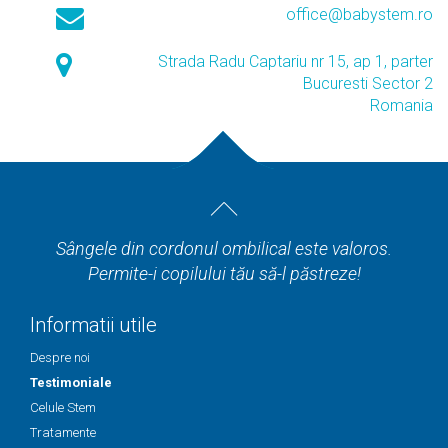
office@babystem.ro
Strada Radu Captariu nr 15, ap 1, parter
Bucuresti Sector 2
Romania
Sângele din cordonul ombilical este valoros.
Permite-i copilului tău să-l păstreze!
Informatii utile
Despre noi
Testimoniale
Celule Stem
Tratamente