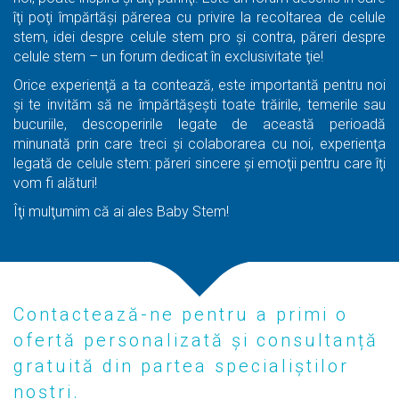
îţi poţi împărtăşi părerea cu privire la recoltarea de celule
stem, idei despre celule stem pro şi contra, păreri despre
celule stem – un forum dedicat în exclusivitate ţie!
Orice experienţă a ta contează, este importantă pentru noi
şi te invităm să ne împărtăşeşti toate trăirile, temerile sau
bucuriile, descoperirile legate de această perioadă
minunată prin care treci şi colaborarea cu noi, experienţa
legată de celule stem: păreri sincere şi emoţii pentru care îţi
vom fi alături!
Îţi mulţumim că ai ales Baby Stem!
Contactează-ne pentru a primi o
ofertă personalizată și consultanță
gratuită din partea specialiștilor
noștri.