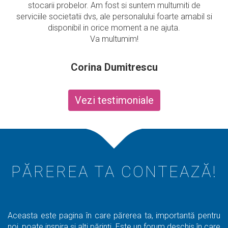
stocarii probelor. Am fost si suntem multumiti de
serviciile societatii dvs, ale personalului foarte amabil si
disponibil in orice moment a ne ajuta.
Va multumim!
Corina Dumitrescu
Vezi testimoniale
PĂREREA TA CONTEAZĂ!
Aceasta este pagina în care părerea ta, importantă pentru
noi, poate inspira şi alţi părinţi. Este un forum deschis în care