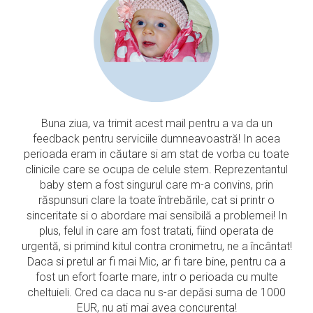
Buna ziua, va trimit acest mail pentru a va da un
feedback pentru serviciile dumneavoastră! In acea
perioada eram in căutare si am stat de vorba cu toate
clinicile care se ocupa de celule stem. Reprezentantul
baby stem a fost singurul care m-a convins, prin
răspunsuri clare la toate întrebările, cat si printr o
sinceritate si o abordare mai sensibilă a problemei! In
plus, felul in care am fost tratati, fiind operata de
urgentă, si primind kitul contra cronimetru, ne a încântat!
Daca si pretul ar fi mai Mic, ar fi tare bine, pentru ca a
fost un efort foarte mare, intr o perioada cu multe
cheltuieli. Cred ca daca nu s-ar depăsi suma de 1000
EUR, nu ati mai avea concurenta!