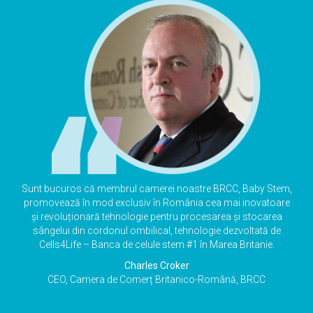
Sunt bucuros că membrul camerei noastre BRCC, Baby Stem,
promovează în mod exclusiv în România cea mai inovatoare
și revoluționară tehnologie pentru procesarea și stocarea
sângelui din cordonul ombilical, tehnologie dezvoltată de
Cells4Life – Banca de celule stem #1 în Marea Britanie.
Charles Croker
CEO, Camera de Comerț Britanico-Română, BRCC