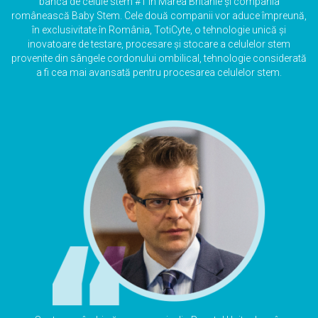
banca de celule stem #1 în Marea Britanie și compania
românească Baby Stem. Cele două companii vor aduce împreună,
în exclusivitate în România, TotiCyte, o tehnologie unică și
inovatoare de testare, procesare și stocare a celulelor stem
provenite din sângele cordonului ombilical, tehnologie considerată
a fi cea mai avansată pentru procesarea celulelor stem.