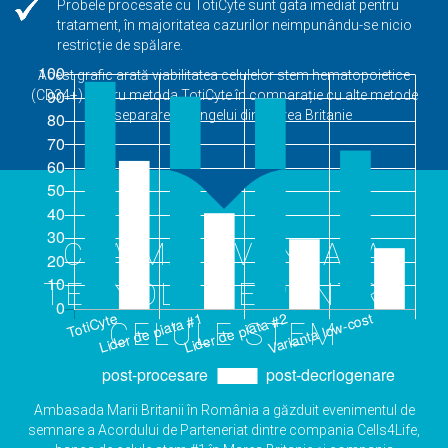
Probele procesate cu TotiCyte sunt gata imediat pentru
tratament, în majoritatea cazurilor neimpunându-se nicio
restricție de spălare.
Acest grafic arată viabilitatea celulelor stem hematopoietice
(CD34+) pentru metoda TotiCyte în comparație cu alte metode
de separare a sângelui din Marea Britanie
CEA MAI AVANSATA
TEHNOLOGIE PENTRU
CELULE STEM
Ambasada Marii Britanii în România a găzduit evenimentul de
semnare a Acordului de Parteneriat dintre compania Cells4Life,