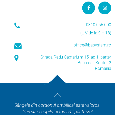
0310 056 000
(L-V de la 9 – 18)
office@babystem.ro
Strada Radu Captariu nr 15, ap 1, parter
Bucuresti Sector 2
Romania
Sângele din cordonul ombilical este valoros.
Permite-i copilului tău să-l păstreze!