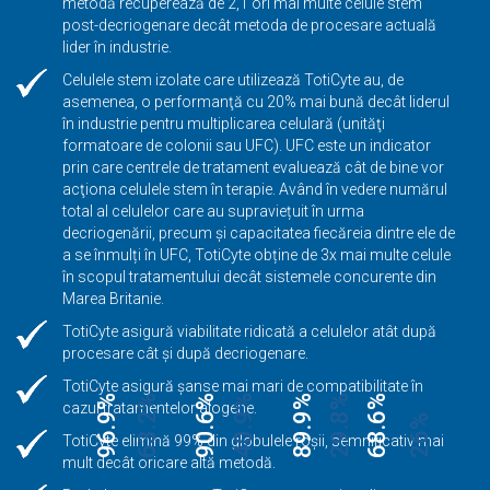
metodă recuperează de 2,1 ori mai multe celule stem
post-decriogenare decât metoda de procesare actuală
lider în industrie.
Celulele stem izolate care utilizează TotiCyte au, de
asemenea, o performanţă cu 20% mai bună decât liderul
în industrie pentru multiplicarea celulară (unităţi
formatoare de colonii sau UFC). UFC este un indicator
prin care centrele de tratament evaluează cât de bine vor
acţiona celulele stem în terapie. Având în vedere numărul
total al celulelor care au supraviețuit în urma
decriogenării, precum și capacitatea fiecăreia dintre ele de
a se înmulți în UFC, TotiCyte obține de 3x mai multe celule
în scopul tratamentului decât sistemele concurente din
Marea Britanie.
TotiCyte asigură viabilitate ridicată a celulelor atât după
procesare cât și după decriogenare.
TotiCyte asigură șanse mai mari de compatibilitate în
96.9%
63.2%
90.6%
40.9%
89.9%
29.8%
68.6%
cazul tratamentelor alogene.
26%
TotiCyte elimină 99% din globulele roșii, semnificativ mai
mult decât oricare altă metodă.