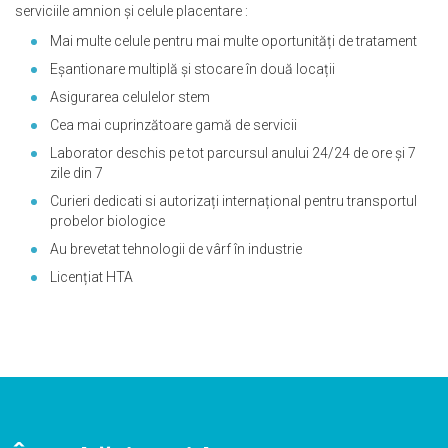
serviciile amnion și celule placentare :
Mai multe celule pentru mai multe oportunități de tratament
Eșantionare multiplă și stocare în două locații
Asigurarea celulelor stem
Cea mai cuprinzătoare gamă de servicii
Laborator deschis pe tot parcursul anului 24/24 de ore și 7
zile din 7
Curieri dedicati si autorizați internațional pentru transportul
probelor biologice
Au brevetat tehnologii de vârf în industrie
Licențiat HTA