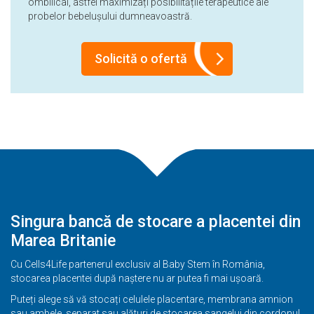
ombilical, astfel maximizați posibilitățile terapeutice ale
probelor bebelușului dumneavoastră.
Solicită o ofertă
Singura bancă de stocare a placentei din
Marea Britanie
Cu Cells4Life partenerul exclusiv al Baby Stem în România,
stocarea placentei după naștere nu ar putea fi mai ușoară.
Puteți alege să vă stocați celulele placentare, membrana amnion
sau ambele, separat sau alături de stocarea sangelui din cordonul