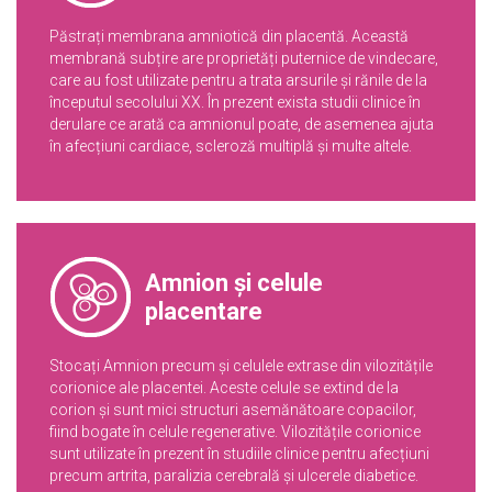
Păstrați membrana amniotică din placentă. Această
membrană subțire are proprietăți puternice de vindecare,
care au fost utilizate pentru a trata arsurile și rănile de la
începutul secolului XX. În prezent exista studii clinice în
derulare ce arată ca amnionul poate, de asemenea ajuta
în afecțiuni cardiace, scleroză multiplă și multe altele.
Amnion și celule
placentare
Stocați Amnion precum și celulele extrase din vilozitățile
corionice ale placentei. Aceste celule se extind de la
corion și sunt mici structuri asemănătoare copacilor,
fiind bogate în celule regenerative. Vilozitățile corionice
sunt utilizate în prezent în studiile clinice pentru afecțiuni
precum artrita, paralizia cerebrală și ulcerele diabetice.