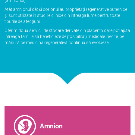
(amnionul).
Atât amnionul cât și corionul au proprietăți regenerative puternice
și sunt utilizate în studiile clinice din întreaga lume pentru toate
tipurile de afecțiuni.
Oferim două servicii de stocare derivate din placentă care pot ajuta
întreaga familie sa beneficieze de posibilități medicale inedite, pe
măsură ce medicina regenerativă continuă să evolueze.
Amnion