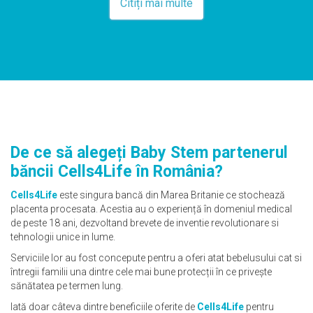
Citiți mai multe
De ce să alegeți Baby Stem partenerul
băncii Cells4Life în România?
Cells4Life
este singura bancă din Marea Britanie ce stochează
placenta procesata. Acestia au o experiență în domeniul medical
de peste 18 ani, dezvoltand brevete de inventie revolutionare si
tehnologii unice in lume.
Serviciile lor au fost concepute pentru a oferi atat bebelusului cat si
întregii familii una dintre cele mai bune protecții în ce privește
sănătatea pe termen lung.
Iată doar câteva dintre beneficiile oferite de
Cells4Life
pentru