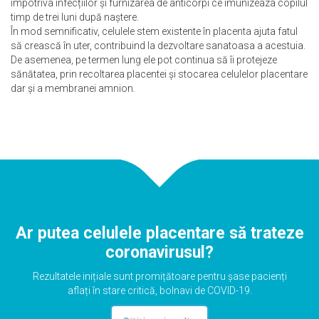
împotriva infecțiilor și furnizarea de anticorpi ce imunizeaza copilul
timp de trei luni după naștere.
În mod semnificativ, celulele stem existente în placenta ajuta fatul
să crească în uter, contribuind la dezvoltare sanatoasa a acestuia.
De asemenea, pe termen lung ele pot continua să îi protejeze
sănătatea, prin recoltarea placentei și stocarea celulelor placentare
dar și a membranei amnion.
Ar putea celulele placentare să trateze
coronavirusul?
Rezultatele inițiale sunt promițătoare pentru șase pacienți
aflați în stare critică, bolnavi de COVID-19.