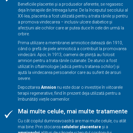
Beneficiile placentei și a produselor aferente, se regasesc
deja în terapiile din întreaga lume. De la începutul secolului al
XX-lea, placenta a fost utilizată pentru a trata rănile și pentru
a promova vindecarea – inclusiv ulcere diabetice și
afecțiuni ale ochilor care ar putea duce în cele din urmă la
orbire.
Prima utilizare a membranei amniotice datează din 1910,
când o grefă de piele amniotică a contribuit la promovarea
vindecării. Apoi, în 1913, oamenii de știință au folosit
amnion pentru a trata rănile cutanate. De atunci a fost
utilizat în oftalmologie (adică pentru tratarea ochilor) și
ajută la vindecarea persoanelor care au suferit de arsuri
severe.
Depozitarea
Amnion
nu este doar o investiție în viitoarele
terapii regenerative, fiind în prezent deja utilizată pentru a
îmbunătăți viețile oamenilor.
Mai multe celule, mai multe tratamente
Cu cât copilul dumneavoastră are mai multe celule, cu atât
mai bine. Prin stocarea
celulelor placentare
și a
amnionului
alături de sângele și tesutul cordonului