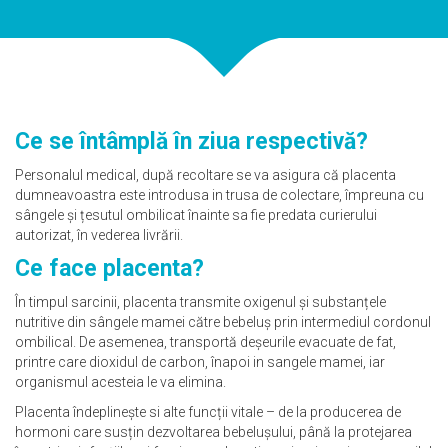
Ce se întâmplă în ziua respectivă?
Personalul medical, după recoltare se va asigura că placenta
dumneavoastra este introdusa in trusa de colectare, împreuna cu
sângele și țesutul ombilicat înainte sa fie predata curierului
autorizat, în vederea livrării.
Ce face placenta?
În timpul sarcinii, placenta transmite oxigenul și substanțele
nutritive din sângele mamei către bebeluș prin intermediul cordonul
ombilical. De asemenea, transportă deșeurile evacuate de fat,
printre care dioxidul de carbon, înapoi in sangele mamei, iar
organismul acesteia le va elimina.
Placenta îndeplinește si alte funcții vitale – de la producerea de
hormoni care susțin dezvoltarea bebelușului, până la protejarea