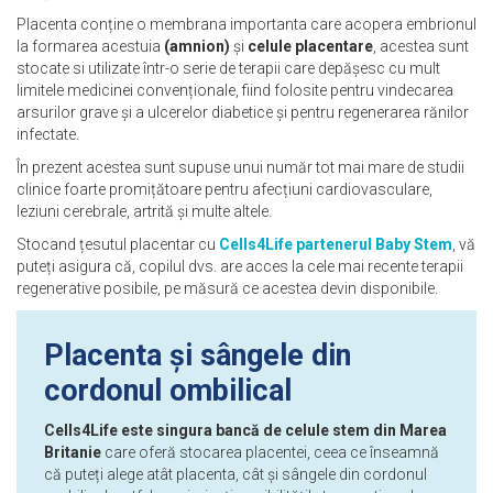
Placenta conține o membrana importanta care acopera embrionul
la formarea acestuia
(amnion)
și
celule placentare
, acestea sunt
stocate si utilizate într-o serie de terapii care depășesc cu mult
limitele medicinei convenționale, fiind folosite pentru vindecarea
arsurilor grave și a ulcerelor diabetice și pentru regenerarea rănilor
infectate.
În prezent acestea sunt supuse unui număr tot mai mare de studii
clinice foarte promițătoare pentru afecțiuni cardiovasculare,
leziuni cerebrale, artrită și multe altele.
Stocand țesutul placentar cu
Cells4Life partenerul Baby Stem
, vă
puteți asigura că, copilul dvs. are acces la cele mai recente terapii
regenerative posibile, pe măsură ce acestea devin disponibile.
Placenta și sângele din
cordonul ombilical
Cells4Life este singura bancă de celule stem din Marea
Britanie
care oferă stocarea placentei, ceea ce înseamnă
că puteți alege atât placenta, cât și sângele din cordonul