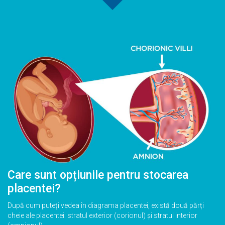
Care sunt opțiunile pentru stocarea
placentei?
După cum puteți vedea în diagrama placentei, există două părți
cheie ale placentei: stratul exterior (corionul) și stratul interior