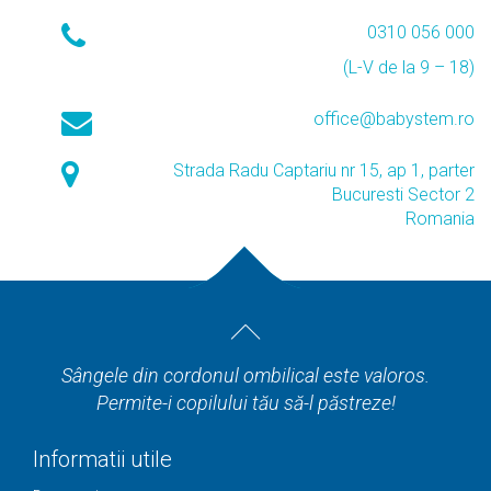
0310 056 000
(L-V de la 9 – 18)
office@babystem.ro
Strada Radu Captariu nr 15, ap 1, parter
Bucuresti Sector 2
Romania
Sângele din cordonul ombilical este valoros.
Permite-i copilului tău să-l păstreze!
Informatii utile