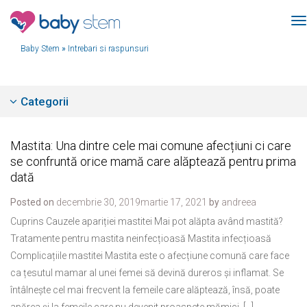
Baby Stem
»
Intrebari si raspunsuri
Categorii
Mastita: Una dintre cele mai comune afecțiuni ci care
se confruntă orice mamă care alăptează pentru prima
dată
Posted on
decembrie 30, 2019
martie 17, 2021
by
andreea
Cuprins Cauzele apariției mastitei Mai pot alăpta având mastită?
Tratamente pentru mastita neinfecțioasă Mastita infecțioasă
Complicațiile mastitei Mastita este o afecțiune comună care face
ca țesutul mamar al unei femei să devină dureros și inflamat. Se
întâlnește cel mai frecvent la femeile care alăptează, însă, poate