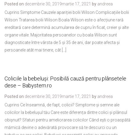
Posted on
decembrie 30, 2019
martie 17, 2021
by
andreea
Cuprins Simptome Cauzele apariției bolii Wilson Complicațiile bolii
Wilson Tratarea bolii Wilson Boala Wilson este o afecțiune rară
ereditară care determină acumularea de cupru în ficat, creier și alte
organe vitale. Majoritatea persoanelor cu boala Wilson sunt
diagnosticate între vârsta de 5 și 35 de ani, dar poate afecta și
persoanele atât mai tinere, cât […]
Colicile la bebeluși: Posibilă cauză pentru plânsetele
dese – Babystem.ro
Posted on
decembrie 30, 2019
martie 17, 2021
by
andreea
Cuprins Ce înseamnă, de fapt, colicii? Simptome și semne ale
colicilor la bebelușul tău Care este diferența dintre colici și plânsul
obișnuit? Sfaturi pentru ameliorarea colicilor Când ești o proaspătă
mămică devine o adevărată provocare să te descurci cu un