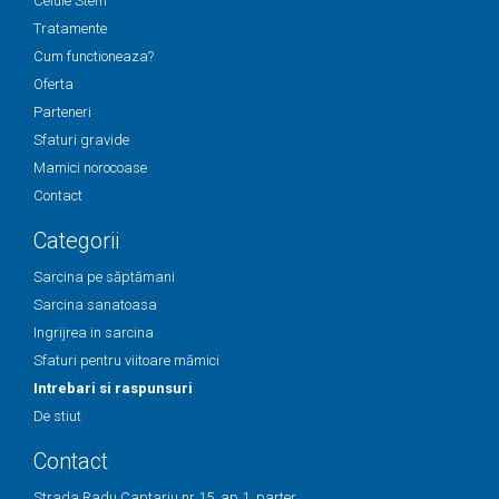
Celule Stem
Tratamente
Cum functioneaza?
Oferta
Parteneri
Sfaturi gravide
Mamici norocoase
Contact
Categorii
Sarcina pe săptămani
Sarcina sanatoasa
Ingrijrea in sarcina
Sfaturi pentru viitoare mămici
Intrebari si raspunsuri
De stiut
Contact
Strada Radu Captariu nr 15, ap 1, parter