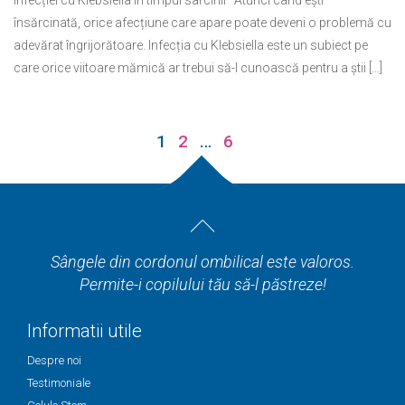
infecției cu Klebsiella în timpul sarcinii Atunci când ești
însărcinată, orice afecțiune care apare poate deveni o problemă cu
adevărat îngrijorătoare. Infecția cu Klebsiella este un subiect pe
care orice viitoare mămică ar trebui să-l cunoască pentru a știi […]
1
2
…
6
Sângele din cordonul ombilical este valoros.
Permite-i copilului tău să-l păstreze!
Informatii utile
Despre noi
Testimoniale