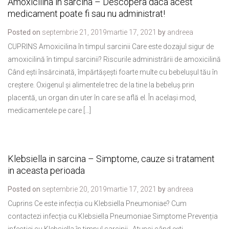
Amoxicilina in sarcina – Descopera daca acest
medicament poate fi sau nu administrat!
Posted on
septembrie 21, 2019
martie 17, 2021
by
andreea
CUPRINS Amoxicilina în timpul sarcinii Care este dozajul sigur de
amoxicilină în timpul sarcinii? Riscurile administrării de amoxicilină
Când ești însărcinată, împărtășești foarte multe cu bebelușul tău în
creștere. Oxigenul și alimentele trec de la tine la bebeluș prin
placentă, un organ din uter în care se află el. În același mod,
medicamentele pe care […]
Klebsiella in sarcina – Simptome, cauze si tratament
in aceasta perioada
Posted on
septembrie 20, 2019
martie 17, 2021
by
andreea
Cuprins Ce este infecția cu Klebsiella Pneumoniae? Cum
contactezi infecția cu Klebsiella Pneumoniae Simptome Prevenția