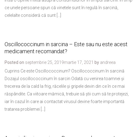
însă o opinie mixtă asupra consumului lor în timpul sarcinii. În timp
ce unele persoane spun că vinetele sunt în regulă în sarcină,
celelalte consideră că sunt […]
Oscillococcinum in sarcina – Este sau nu este acest
medicament recomandat?
Posted on
septembrie 25, 2019
martie 17, 2021
by
andreea
Cuprins Ce este Oscillococcinum? Oscillococcinum în sarcină
Dozajul oscillococcinum în sarcin Odată cu venirea toamnei și
trecerea de la cald la frig, răcelile și gripele devin din ce în ce mai
răspândite. Ca viitoare mămică, trebuie să știi cum să te protejezi,
iar în cazul în care ai contactat virusul devine foarte importantă
tratarea problemei […]