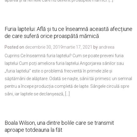
apărea și la femeile care nu devenit proaspete mămici. […]
Furia laptelui: Află și tu ce înseamnă această afecțiune
de care suferă orice proaspătă mămică
Posted on
decembrie 30, 2019
martie 17, 2021
by
andreea
Cuprins Ce înseamnă furia laptelui? Cum se poate preveni furia
laptelui Cum poți ameliora furia laptelui Angorjarea sânilor sau
„furia laptelui” este o problemă frecventă în primele zile și
săptămâni de alăptare. Odată se naște, sânii tăi primesc un semnal
pentru a începe producția completă de lapte. Sângele circulă spre
sâni, iar laptele se declanșează, […]
Boala Wilson, una dintre bolile care se transmit
aproape totdeauna la făt