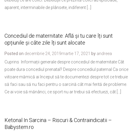
bebeluș ce are colici. Bebelușii ce prezintă colici au episoade,
aparent, interminabile de plânsete, indiferent […]
Concediul de maternitate: Află și tu care îți sunt
opțiunile și câte zile îți sunt alocate
Posted on
decembrie 24, 2019
martie 17, 2021
by
andreea
Cuprins Informații generale despre concediul de maternitate Cât
poate dura concediul prenatal? Despre concediul paternal Ca orice
viitoare mămică ai început să te documentezi despre tot ce trebuie
să faci sau să nu faci pentru o sarcină cât mai ferită de probleme.
Ce ai voie să mănânci, ce sport nu ar trebui să efectuezi, cât […]
Ketonal In Sarcina – Riscuri & Contraindicatii –
Babystem.ro