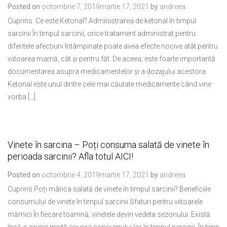
Posted on
octombrie 7, 2019
martie 17, 2021
by
andreea
Cuprins Ce este Ketonal? Administrarea de ketonal în timpul
sarcinii În timpul sarcinii, orice tratament administrat pentru
diferitele afecțiuni întâmpinate poate avea efecte nocive atât pentru
viitoarea mamă, cât și pentru făt. De aceea, este foarte importantă
documentarea asupra medicamentelor și a dozajului acestora.
Ketonal este unul dintre cele mai căutate medicamente când vine
vorba […]
Vinete în sarcina – Poți consuma salată de vinete în
perioada sarcinii? Afla totul AICI!
Posted on
octombrie 4, 2019
martie 17, 2021
by
andreea
Cuprins Poți mânca salată de vinete în timpul sarcinii? Beneficiile
consumului de vinete în timpul sarcinii Sfaturi pentru viitoarele
mămici În fiecare toamnă, vinetele devin vedeta sezonului. Există