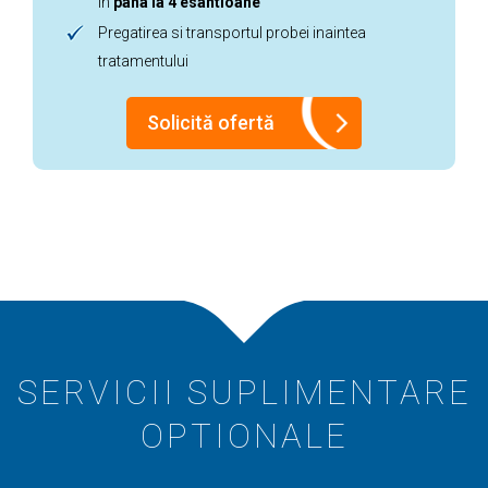
in
pana la 4 esantioane
Pregatirea si transportul probei inaintea
tratamentului
Solicită ofertă
SERVICII SUPLIMENTARE
OPTIONALE