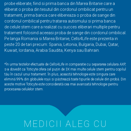
probe eliberate, fiind si prima banca din Marea Britanie care a
eliberat o proba din tesutul din cordonul ombilicat pentru un
tratament, prima banca care elibereaza o proba de sange din
cordonul ombilical pentru tratarea autismului si prima banca
de
celule stem
care a realizat cu succes eliberari multiple pentru
tratament folosind aceeasi proba de sange din cordonul ombilical.
Pe langa Romania si Marea Britanie, Cells4Life este prezenta in
peste 20 de tari precum: Spania, Letonia, Bulgaria, Dubai, Qatar,
Kuwait, Iordania, Arabia Saudita, Kenya sau Bahrain.
*În urma testelor efectuate de Cells4Life in comparatie cu separarea celulara AXP,
s-a dovedit ca Toticyte ofera cel puțin de 3X mai multe
celule stem
pentru copilul
tău în cazul unui tratament. În plus, această tehnologie este singura care
elimină 99% din globulele roșii si păstrează toate tipurile de celule din probă. Din
aceste motive Toticyte este considerată cea mai avansată tehnologie pentru
procesarea celulelor stem.
MEDICII ALEG CU