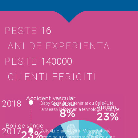
PESTE
16
ANI DE EXPERIENTA
PESTE
140000
CLIENTI FERICITI
2018
Baby Stem, în parteneriat cu Cells4Life,
lansează în România tehnologia TotiCyte.
2017
Cells4Life lansează în Marea Britanie
tehnologia de procesare TotiCyte, care