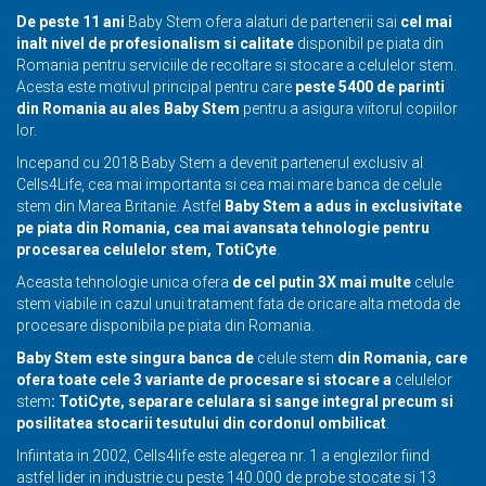
De peste 11 ani
Baby Stem ofera alaturi de partenerii sai
cel mai
inalt nivel de profesionalism si calitate
disponibil pe piata din
Romania pentru serviciile de recoltare si stocare a
celulelor stem
.
Acesta este motivul principal pentru care
peste 5400 de parinti
din Romania au ales Baby Stem
pentru a asigura viitorul copiilor
lor.
Incepand cu 2018 Baby Stem a devenit partenerul exclusiv al
Cells4Life, cea mai importanta si cea mai mare banca de
celule
stem
din Marea Britanie. Astfel
Baby Stem a adus in exclusivitate
pe piata din Romania, cea mai avansata tehnologie pentru
procesarea
celulelor stem
, TotiCyte
.
Aceasta tehnologie unica ofera
de cel putin 3X mai multe
celule
stem
viabile in cazul unui tratament fata de oricare alta metoda de
procesare disponibila pe piata din Romania.
Baby Stem este singura banca de
celule stem
din Romania, care
ofera toate cele 3 variante de procesare si stocare a
celulelor
stem
: TotiCyte, separare celulara si sange integral precum si
posilitatea stocarii tesutului din cordonul ombilicat
.
Infiintata in 2002, Cells4life este alegerea nr. 1 a englezilor fiind
astfel lider in industrie cu peste 140.000 de probe stocate si 13