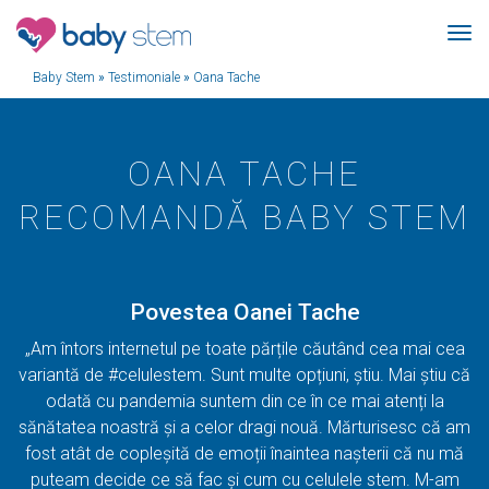
Baby Stem
»
Testimoniale
»
Oana Tache
OANA TACHE
RECOMANDĂ BABY STEM
Povestea Oanei Tache
„Am întors internetul pe toate părțile căutând cea mai cea
variantă de #celulestem. Sunt multe opțiuni, știu. Mai știu că
odată cu pandemia suntem din ce în ce mai atenți la
sănătatea noastră și a celor dragi nouă. Mărturisesc că am
fost atât de copleșită de emoții înaintea nașterii că nu mă
puteam decide ce să fac și cum cu celulele stem. M-am