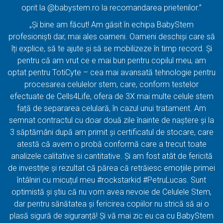
oprit la @babystem.ro la recomandarea prietenilor.”
„Și bine am făcut! Am găsit în echipa BabyStem
profesioniști dar, mai ales oameni. Oameni deschiși care să
îți explice, să te ajute și să se mobilizeze în timp record. Și
pentru că am vrut ce e mai bun pentru copilul meu, am
optat pentru TotiCyte – cea mai avansată tehnologie pentru
procesarea celulelor stem, care, conform testelor
efectuate de Cells4Life, ofera de 3X mai multe celule stem
față de separarea celulară, în cazul unui tratament. Am
semnat contractul cu doar două zile înainte de naștere și la
3 săptămâni după am primit și certificatul de stocare, care
atestă că avem o probă conformă care a trecut toate
analizele calitative si cantitative. Și am fost atât de fericită
de investiție și rezultat că părea că retrăiesc emoțiile primei
întâlniri cu micuțul meu #rockstarkid #PetruLucas. Sunt
optimistă și știu că nu vom avea nevoie de Celulele Stem,
dar pentru sănătatea și fericirea copiilor nu strică să ai o
plasă sigură de siguranță! Și vă mai zic eu ca cu BabyStem