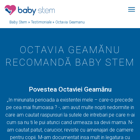
Baby Stem
»
Testimoniale
»
Octavia Geamanu
OCTAVIA GEAMĂNU
RECOMANDĂ BABY STEM
Povestea Octaviei Geamănu
„In minunata perioada a existentei mele – care-o precede
pe cea mai frumoasa ? -, am avut multe nopti nedormite in
care am cautat raspunsuri la sutele de intrebari pe care n-ai
cum sa nu ti le pui atunci cand urmeaza sa devii mama. N-
am cautat patut, carucior, reviste cu amenajari de camere
pentru copii. M-am documentat insa mult in legatura cu