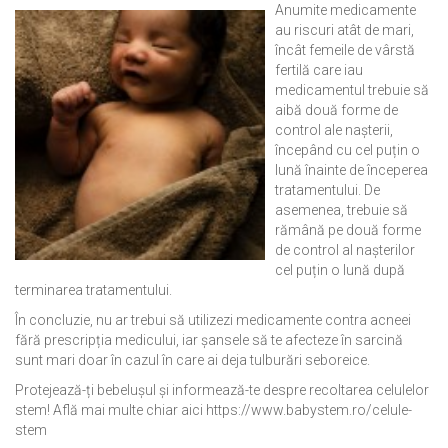
Anumite medicamente
au riscuri atât de mari,
încât femeile de vârstă
fertilă care iau
medicamentul trebuie să
aibă două forme de
control ale nașterii,
începând cu cel puțin o
lună înainte de începerea
tratamentului. De
asemenea, trebuie să
rămână pe două forme
de control al nașterilor
cel puțin o lună după
terminarea tratamentului.
În concluzie, nu ar trebui să utilizezi medicamente contra acneei
fără prescripția medicului, iar șansele să te afecteze în sarcină
sunt mari doar în cazul în care ai deja tulburări seboreice.
Protejează-ți bebelușul și informează-te despre recoltarea celulelor
stem! Află mai multe chiar aici https://www.babystem.ro/celule-
stem