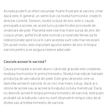
Acneea poate fi un efect secundar foarte frustrant al sarcinii, chiar
dacă este, în general, un semn bun că nivelul hormonilor crește în
direcția corectă. Deseori, nivelul scăzut de zinc este o cauză
principală a acneei, iar acest lucru poate încetini procesele de
vindecare ale pielii. Placenta este cea mai mare sursă de zinc din
corpul uman, astfel încât este normal ca rezervele femeii să fie
redirecționate spre locul în care acestea sunt cele mai necesare.
Din acest motiv, este important aportul extern de zinc în timpul
sarcinii pentru a se asigura rezerve adecvate.
Cauzele acneei în sarcină?
Cauza principală a acneei atunci când ești gravidă este creșterea
nivelului hormonilor în primul trimestru. Nivelul mai ridicat mărește
producția de ulei natural din piele. Este greu de prezis cine va
dezvolta acnee în sarcină. Ai un risc mai mare, totuși, dacă ai o
istorie de acnee sau ai acnee la începutul ciclului menstrual. Dacă
nu dezvolți acnee în timpul primului trimestru de sarcină, este puțin
probabil să ai tulburări care nu sunt obișnuite în timpul celui de-al
doilea sau al treilea trimestru de sarcină.