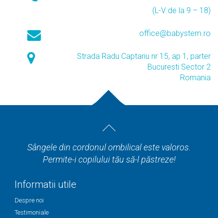
(L-V de la 9 – 18)
office@babystem.ro
Strada Radu Captariu nr 15, ap 1, parter
Bucuresti Sector 2
Romania
Sângele din cordonul ombilical este valoros.
Permite-i copilului tău să-l păstreze!
Informatii utile
Despre noi
Testimoniale