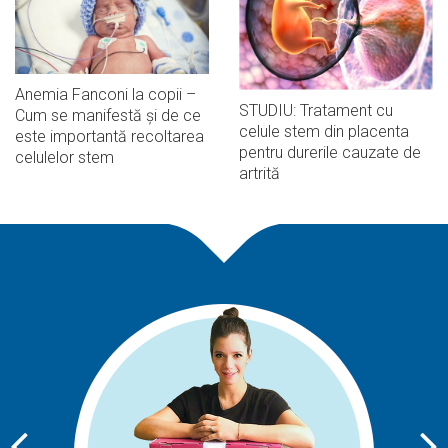
Anemia Fanconi la copii –
STUDIU: Tratament cu
Cum se manifestă și de ce
celule stem din placenta
este importantă recoltarea
pentru durerile cauzate de
celulelor stem
artrită