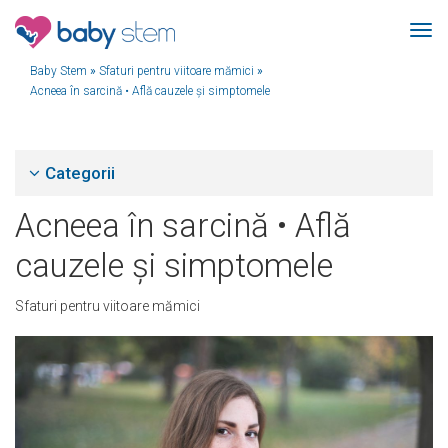
Baby Stem
»
Sfaturi pentru viitoare mămici
»
Acneea în sarcină • Află cauzele și simptomele
Categorii
Acneea în sarcină • Află
cauzele și simptomele
Sfaturi pentru viitoare mămici