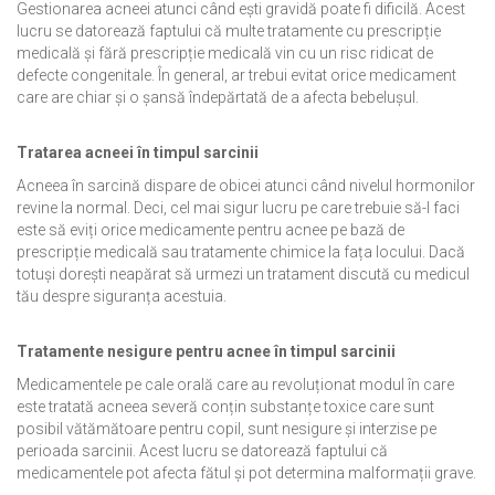
Gestionarea acneei atunci când ești gravidă poate fi dificilă. Acest
lucru se datorează faptului că multe tratamente cu prescripție
medicală și fără prescripție medicală vin cu un risc ridicat de
defecte congenitale. În general, ar trebui evitat orice medicament
care are chiar și o șansă îndepărtată de a afecta bebelușul.
Tratarea acneei în timpul sarcinii
Acneea în sarcină dispare de obicei atunci când nivelul hormonilor
revine la normal. Deci, cel mai sigur lucru pe care trebuie să-l faci
este să eviți orice medicamente pentru acnee pe bază de
prescripție medicală sau tratamente chimice la fața locului. Dacă
totuși dorești neapărat să urmezi un tratament discută cu medicul
tău despre siguranța acestuia.
Tratamente nesigure pentru acnee în timpul sarcinii
Medicamentele pe cale orală care au revoluționat modul în care
este tratată acneea severă conțin substanțe toxice care sunt
posibil vătămătoare pentru copil, sunt nesigure și interzise pe
perioada sarcinii. Acest lucru se datorează faptului că
medicamentele pot afecta fătul și pot determina malformații grave.