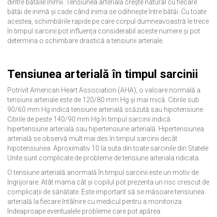
dintre bătăile inimii. Tensiunea arterială crește natural cu fiecare
bătăi de inimă și cade când inima se odihnește între bătăi. Cu toate
acestea, schimbările rapide pe care corpul dumneavoastră le trece
în timpul sarcinii pot influența considerabil aceste numere și pot
determina o schimbare drastică a tensiunii arteriale.
Tensiunea arterială în timpul sarcinii
Potrivit American Heart Association (AHA), o valoare normală a
tensiunii arteriale este de 120/80 mm Hg și mai mică. Citirile sub
90/60 mm Hg indică tensiune arterială scăzută sau hipotensiune.
Citirile de peste 140/90 mm Hg în timpul sarcinii indică
hipertensiune arterială sau hipertensiune arterială. Hipertensiunea
arterială se observă mult mai des în timpul sarcinii decât
hipotensiunea. Aproximativ 10 la suta din toate sarcinile din Statele
Unite sunt complicate de probleme de tensiune arteriala ridicata.
O tensiune arterială anormală în timpul sarcinii este un motiv de
îngrijorare. Atât mama cât și copilul pot prezenta un risc crescut de
complicații de sănătate. Este important să se măsoare tensiunea
arterială la fiecare întâlnire cu medicul pentru a monitoriza
îndeaproape eventualele probleme care pot apărea.