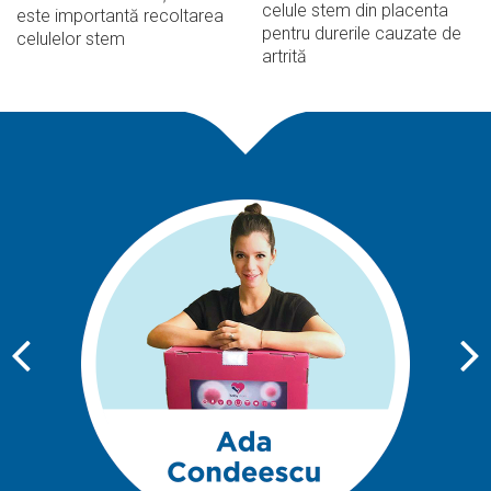
celule stem din placenta
este importantă recoltarea
pentru durerile cauzate de
celulelor stem
artrită