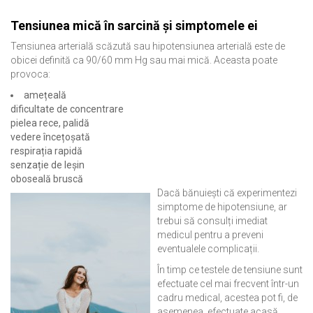
Tensiunea mică în sarcină și simptomele ei
Tensiunea arterială scăzută sau hipotensiunea arterială este de
obicei definită ca 90/60 mm Hg sau mai mică. Aceasta poate
provoca:
amețeală
dificultate de concentrare
pielea rece, palidă
vedere încețoșată
respirația rapidă
senzație de leșin
oboseală bruscă
Dacă bănuiești că experimentezi
simptome de hipotensiune, ar
trebui să consulți imediat
medicul pentru a preveni
eventualele complicații.
În timp ce testele de tensiune sunt
efectuate cel mai frecvent într-un
cadru medical, acestea pot fi, de
asemenea, efectuate acasă.