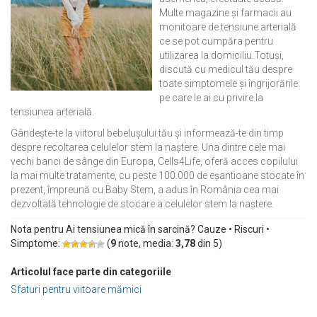
Multe magazine și farmacii au
monitoare de tensiune arterială
ce se pot cumpăra pentru
utilizarea la domiciliu.Totuși,
discută cu medicul tău despre
toate simptomele și îngrijorările
pe care le ai cu privire la
tensiunea arterială.
Gândește-te la viitorul bebelușului tău și informează-te din timp
despre recoltarea celulelor stem la naștere. Una dintre cele mai
vechi banci de sânge din Europa, Cells4Life, oferă acces copilului
la mai multe tratamente, cu peste 100.000 de eşantioane stocate în
prezent, împreună cu Baby Stem, a adus în România cea mai
dezvoltată tehnologie de stocare a celulelor stem la naștere.
Nota pentru Ai tensiunea mică în sarcină? Cauze • Riscuri •
Simptome:
(
9
note, media:
3,78
din
5
)
Articolul face parte din categoriile
Sfaturi pentru viitoare mămici