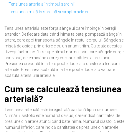
Tensiunea arterială în timpul sarcinii
Tensiunea mică în sarcină și simptomele ei
Tensiunea arterială este forța sângelui care împinge în pereții
arterelor. De fiecare dată când inima ta bate, pompează sânge în
artere, care apoi transportă sângele în restul corpului. Sângele se
mișcă de obicei prin arterele cu un anumit ritm. Cu toate acestea,
diverși factori pot întrerupe ritmul normal prin care sângele curge
prin vase, determinând o creștere sau scădere a presiunii.
Presiunea crescută în artere poate duce la o creștere a tensiunii
arteriale. Presiunea scăzută în artere poate duce la o valoare
scăzută a tensiunii arteriale.
Cum se calculează tensiunea
arterială?
Tensiunea arterială este înregistrată ca două tipuri de numere.
Numărul sistolic este numărul de sus, care indică cantitatea de
presiune din artere atunci când bate inima. Numărul diastolic este
numărul inferior, care indică cantitatea de presiune din arterele