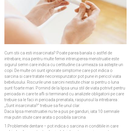
Cum stii ca esti insarcinata? Poate parea banala o astfel de
intrebare, insa pentru multe femei intreruperea menstruatie este
sigurul semn care indica cu certitudine ca urmeaza sa astepte un
copi. De multe ori sunt ignorate simptome care pot indica o
sarcina si care tratate necorespunzator pot pune in pericol viata
bebelusului. Riscurile unei sarcini nestiute chiar si pentru o luna
sunt foarte mari. Pornind de la lipsa unui stil de viata potrivit pentru
perioada in care te afli si terminand cu analizele obligatorii pe care
trebuie sa le faci in perioada prenatala, raspunsul la intrebarea :
„Sunt insarcinata?” trebuie sa fie unul clar.
Daca lipsa menstruatiei nu te-a pus pe ganduri, iata 10 semnale
mai putin stiute care arata o posibila sarcina.
1.Problemele dentare – pot indica o sarcina in conditiile in care