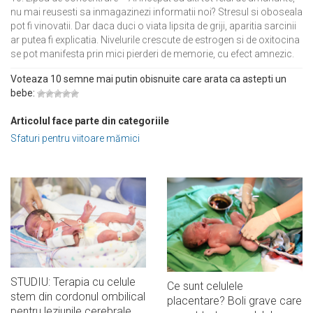
nu mai reusesti sa inmagazinezi informatii noi? Stresul si oboseala
pot fi vinovatii. Dar daca duci o viata lipsita de griji, aparitia sarcinii
ar putea fi explicatia. Nivelurile crescute de estrogen si de oxitocina
se pot manifesta prin mici pierderi de memorie, cu efect amnezic.
Voteaza 10 semne mai putin obisnuite care arata ca astepti un
bebe:
Articolul face parte din categoriile
Sfaturi pentru viitoare mămici
STUDIU: Terapia cu celule
Ce sunt celulele
stem din cordonul ombilical
placentare? Boli grave care
pentru leziunile cerebrale