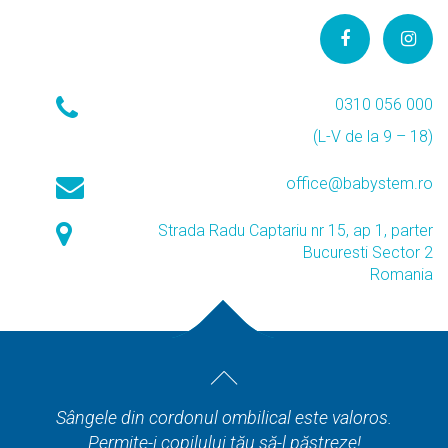
0310 056 000
(L-V de la 9 – 18)
office@babystem.ro
Strada Radu Captariu nr 15, ap 1, parter
Bucuresti Sector 2
Romania
Sângele din cordonul ombilical este valoros.
Permite-i copilului tău să-l păstreze!