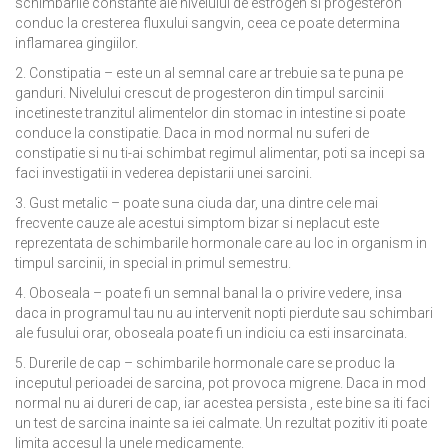
schimbarile constante ale nivelului de estrogen si progesteron
conduc la cresterea fluxului sangvin, ceea ce poate determina
inflamarea gingiilor.
2. Constipatia – este un al semnal care ar trebuie sa te puna pe
ganduri. Nivelului crescut de progesteron din timpul sarcinii
incetineste tranzitul alimentelor din stomac in intestine si poate
conduce la constipatie. Daca in mod normal nu suferi de
constipatie si nu ti-ai schimbat regimul alimentar, poti sa incepi sa
faci investigatii in vederea depistarii unei sarcini.
3. Gust metalic – poate suna ciuda dar, una dintre cele mai
frecvente cauze ale acestui simptom bizar si neplacut este
reprezentata de schimbarile hormonale care au loc in organism in
timpul sarcinii, in special in primul semestru.
4. Oboseala – poate fi un semnal banal la o privire vedere, insa
daca in programul tau nu au intervenit nopti pierdute sau schimbari
ale fusului orar, oboseala poate fi un indiciu ca esti insarcinata.
5. Durerile de cap – schimbarile hormonale care se produc la
inceputul perioadei de sarcina, pot provoca migrene. Daca in mod
normal nu ai dureri de cap, iar acestea persista , este bine sa iti faci
un test de sarcina inainte sa iei calmate. Un rezultat pozitiv iti poate
limita accesul la unele medicamente.