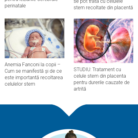
se pot trata cu celulele
perinatale
stem recoltate din placentă
Anemia Fanconi la copii –
STUDIU: Tratament cu
Cum se manifestă și de ce
celule stem din placenta
este importantă recoltarea
pentru durerile cauzate de
celulelor stem
artrită