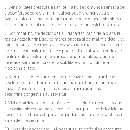
6. Sensibilitatea crescuta a sanilor – a nu se confunda senzatia de
disconfort pe care o simti in tipul perioadei premenstruale.
Sensibilitatea la atingere, marirea mameloanelor sau schimbarea
formei sanilor sunt motive intemeiate sa te gandesti la o sarcina.
7. Schimbari bruste de dispozitie – daca treci rapid de la plans la
ras cu viteza luminii, sau te impresioneaza si cel mai mic detaliu pe
care il suprinzi pe strada, esti nervoasa fara motiv si cauti alinare in
cele mai nepotrivite momente – poate ar fi cazul sa ai o explicatie
pentru toate aceste stari. Schimbarile hormonale care au loc in
perioada sarcinii pot creste irascibilitate si pot conduce la
hipersensibilitate.
8. Sforaitul – poate fi un semn ca urmeaza sa astepti un bebe.
Nivelul crescut de hormoni din sarcina duce la inflamarea cavitatii
nazale. Acest lucru impiedica circulatia aerului prin nas si
determina congestia sau sforaitul.
9. Vizite mai dese la toaleta – Cresterea in volum a uterului precum
si modificarile endocrine te fac sa mai mergi mai des la toaleta , iar
acest lucru trebuie sa te puna pe ganduri daca analizele arata ca nu
suferi de infectie urina.
10. Lipsa de concentrare – Ai inceput sa uiti tot felul de amanunte,