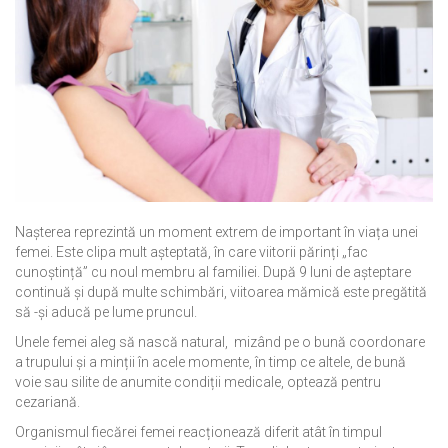
Nașterea reprezintă un moment extrem de important în viața unei
femei. Este clipa mult așteptată, în care viitorii părinți „fac
cunoștință” cu noul membru al familiei. După 9 luni de așteptare
continuă și după multe schimbări, viitoarea mămică este pregătită
să -și aducă pe lume pruncul.
Unele femei aleg să nască natural, mizând pe o bună coordonare
a trupului și a minții în acele momente, în timp ce altele, de bună
voie sau silite de anumite condiții medicale, optează pentru
cezariană.
Organismul fiecărei femei reacționează diferit atât în timpul