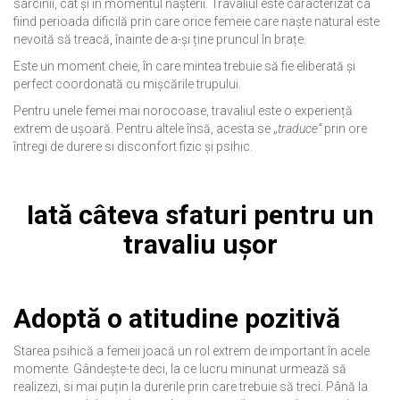
sarcinii, cât și în momentul nașterii. Travaliul este caracterizat ca
fiind perioada dificilă prin care orice femeie care naște natural este
nevoită să treacă, înainte de a-și ține pruncul în brațe.
Este un moment cheie, în care mintea trebuie să fie eliberată și
perfect coordonată cu mișcările trupului.
Pentru unele femei mai norocoase, travaliul este o experiență
extrem de ușoară. Pentru altele însă, acesta se „
traduce”
prin ore
întregi de durere si disconfort fizic și psihic.
Iată câteva sfaturi pentru un
travaliu ușor
Adoptă o atitudine pozitivă
Starea psihică a femeii joacă un rol extrem de important în acele
momente. Gândește-te deci, la ce lucru minunat urmează să
realizezi, si mai puțin la durerile prin care trebuie să treci. Până la