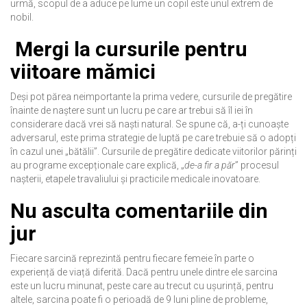
urmă, scopul de a aduce pe lume un copil este unul extrem de
nobil.
Mergi la cursurile pentru
viitoare mămici
Deși pot părea neimportante la prima vedere, cursurile de pregătire
înainte de naștere sunt un lucru pe care ar trebui să îl iei în
considerare dacă vrei să naști natural. Se spune că, a-ți cunoaște
adversarul, este prima strategie de luptă pe care trebuie să o adopți
în cazul unei „bătălii”. Cursurile de pregătire dedicate viitorilor părinți
au programe excepționale care explică, „
de-a fir a păr
” procesul
nașterii, etapele travaliului și practicile medicale inovatoare.
Nu asculta comentariile din
jur
Fiecare sarcină reprezintă pentru fiecare femeie în parte o
experiență de viață diferită. Dacă pentru unele dintre ele sarcina
este un lucru minunat, peste care au trecut cu ușurință, pentru
altele, sarcina poate fi o perioadă de 9 luni pline de probleme,