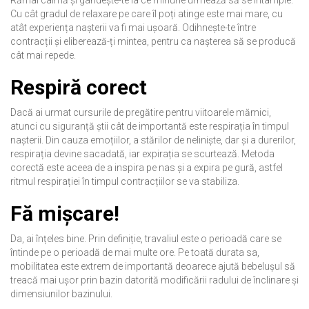
Cu cât gradul de relaxare pe care îl poți atinge este mai mare, cu
atât experiența nașterii va fi mai ușoară. Odihnește-te între
contracții și eliberează-ți mintea, pentru ca nașterea să se producă
cât mai repede.
Respiră corect
Dacă ai urmat cursurile de pregătire pentru viitoarele mămici,
atunci cu siguranță știi cât de importantă este respirația în timpul
nașterii. Din cauza emoțiilor, a stărilor de neliniște, dar și a durerilor,
respirația devine sacadată, iar expirația se scurtează. Metoda
corectă este aceea de a inspira pe nas și a expira pe gură, astfel
ritmul respirației în timpul contracțiilor se va stabiliza.
Fă mișcare!
Da, ai înțeles bine. Prin definiție, travaliul este o perioadă care se
întinde pe o perioadă de mai multe ore. Pe toată durata sa,
mobilitatea este extrem de importantă deoarece ajută bebelușul să
treacă mai ușor prin bazin datorită modificării radului de înclinare și
dimensiunilor bazinului.