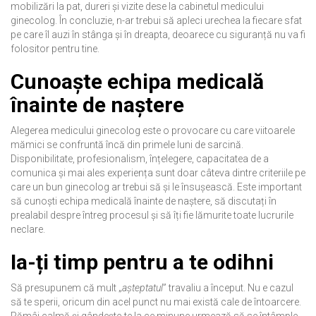
mobilizări la pat, dureri și vizite dese la cabinetul medicului
ginecolog. În concluzie, n-ar trebui să apleci urechea la fiecare sfat
pe care îl auzi în stânga și în dreapta, deoarece cu siguranță nu va fi
folositor pentru tine.
Cunoaște echipa medicală
înainte de naștere
Alegerea medicului ginecolog este o provocare cu care viitoarele
mămici se confruntă încă din primele luni de sarcină.
Disponibilitate, profesionalism, înțelegere, capacitatea de a
comunica și mai ales experiența sunt doar câteva dintre criteriile pe
care un bun ginecolog ar trebui să și le însușească. Este important
să cunoști echipa medicală înainte de naștere, să discutați în
prealabil despre întreg procesul și să îți fie lămurite toate lucrurile
neclare.
Ia-ți timp pentru a te odihni
Să presupunem că mult „
așteptatul
” travaliu a început. Nu e cazul
să te sperii, oricum din acel punct nu mai există cale de întoarcere.
Rămâi calmă și gândește-te la ce minune urmează să se întâmple.