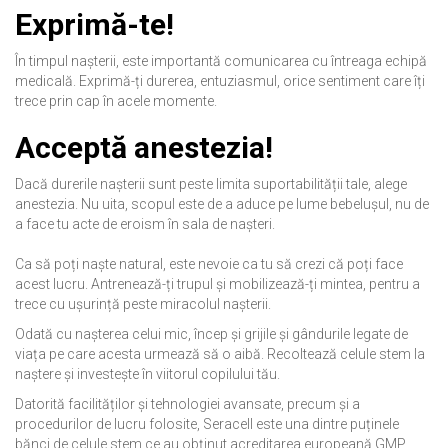
Exprimă-te!
În timpul nașterii, este importantă comunicarea cu întreaga echipă
medicală. Exprimă-ți durerea, entuziasmul, orice sentiment care îți
trece prin cap în acele momente.
Acceptă anestezia!
Dacă durerile nașterii sunt peste limita suportabilității tale, alege
anestezia. Nu uita, scopul este de a aduce pe lume bebelușul, nu de
a face tu acte de eroism în sala de nașteri.
Ca să poți naște natural, este nevoie ca tu să crezi că poți face
acest lucru. Antrenează-ți trupul și mobilizează-ți mintea, pentru a
trece cu ușurință peste miracolul nașterii.
Odată cu nașterea celui mic, încep și grijile și gândurile legate de
viața pe care acesta urmează să o aibă. Recoltează celule stem la
naștere și investește în viitorul copilului tău.
Datorită facilităților și tehnologiei avansate, precum și a
procedurilor de lucru folosite, Seracell este una dintre puținele
bănci de celule stem ce au obținut acreditarea europeană GMP