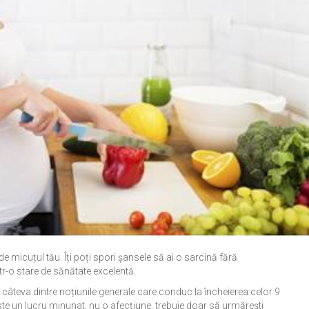
 de micuțul tău. Îți poți spori șansele să ai o sarcină fără
tr-o stare de sănătate excelentă.
câteva dintre noțiunile generale care conduc la încheierea celor 9
te un lucru minunat, nu o afecțiune, trebuie doar să urmărești