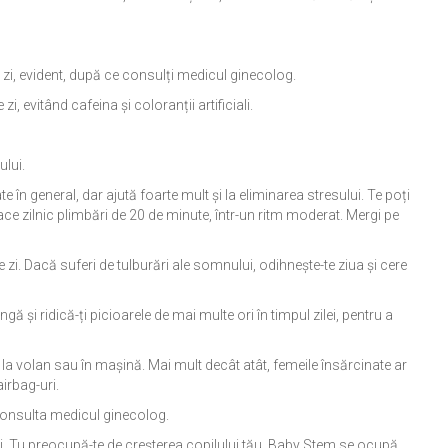
e zi, evident, după ce consulți medicul ginecolog.
zi, evitând cafeina și coloranții artificiali.
ului.
în general, dar ajută foarte mult și la eliminarea stresului. Te poți
face zilnic plimbări de 20 de minute, într-un ritm moderat. Mergi pe
e zi. Dacă suferi de tulburări ale somnului, odihnește-te ziua și cere
ngă și ridică-ți picioarele de mai multe ori în timpul zilei, pentru a
 la volan sau în mașină. Mai mult decât atât, femeile însărcinate ar
irbag-uri.
consulta medicul ginecolog.
i. Tu preocupă-te de creșterea copilului tău, Baby Stem se ocupă