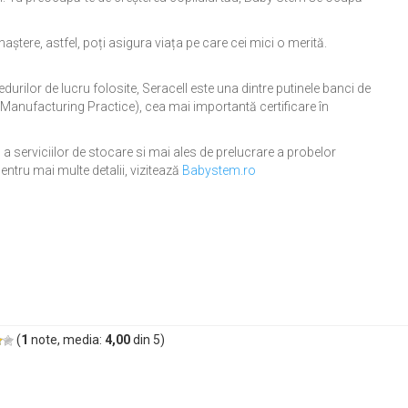
ștere, astfel, poți asigura viața pe care cei mici o merită.
edurilor de lucru folosite, Seracell este una dintre putinele banci de
anufacturing Practice), cea mai importantă certificare în
 serviciilor de stocare si mai ales de prelucrare a probelor
entru mai multe detalii, vizitează
Babystem.ro
(
1
note, media:
4,00
din
5
)