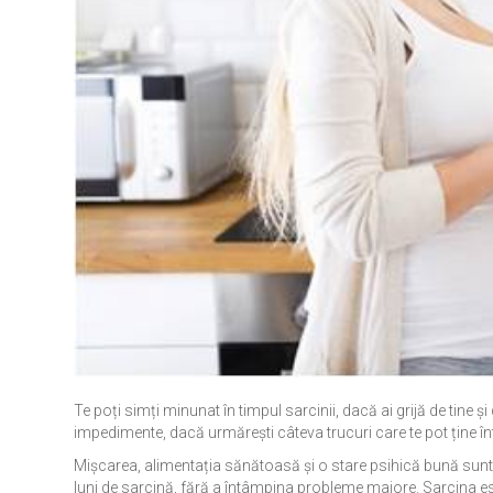
Te poți simți minunat în timpul sarcinii, dacă ai grijă de tine și
impedimente, dacă urmărești câteva trucuri care te pot ține în
Mișcarea, alimentația sănătoasă și o stare psihică bună sunt 
luni de sarcină, fără a întâmpina probleme majore. Sarcina es