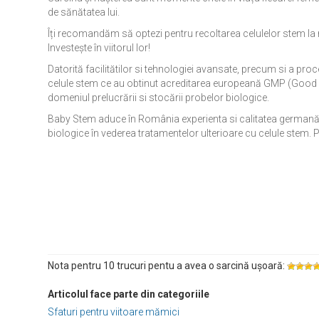
de sănătatea lui.
Îți recomandăm să optezi pentru recoltarea celulelor stem la na
Investește în viitorul lor!
Datorită facilitătilor si tehnologiei avansate, precum si a proc
celule stem ce au obtinut acreditarea europeană GMP (Good M
domeniul prelucrării si stocării probelor biologice.
Baby Stem aduce în România experienta si calitatea germană a
biologice în vederea tratamentelor ulterioare cu celule stem. P
Nota pentru 10 trucuri pentu a avea o sarcină ușoară:
Articolul face parte din categoriile
Sfaturi pentru viitoare mămici