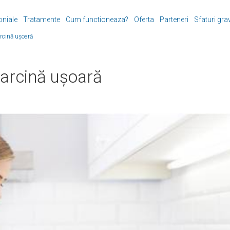
oniale
Tratamente
Cum functioneaza?
Oferta
Parteneri
Sfaturi gra
arcină ușoară
sarcină ușoară