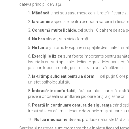
câteva principii de viață.
1.
Mănâncă
cinci sau șase mese echilibrate în fiecare zi.
2.
Ia vitamine
speciale pentru perioada sarcinii în fiecar
3.
Consumă multe lichide
, cel puțin 10 pahare de apă pe 
4.
Nu bea
alcool, sub nicio formă.
5.
Nu fuma
și nici nu te expune în spațiile destinate fumat
6.
Exercițiile fizice
sunt foarte importante pentru sănătate 
înscrie la cursuri speciale, dedicate gravidelor sau poți 
jos, prin locuri umbrite, pentru a evita supraîncălzirea.
7.
Ia-ți timp suficient pentru a dormi
– cel puțin 8 ore p
un sfat psihologului tău.
8.
Îmbracă-te confortabil
, fără pantaloni care să te strâ
preveni oboseala și umflarea picioarelor și a gleznelor.
9.
Poartă în continuare centura de siguranță
când ești
trebui să stea cât mai departe de zonele mașinii care au a
10.
Nu lua medicamente
sau produse naturiste fără a 
Sarcina și nașterea sunt momente cheie în viața fiecărei feme