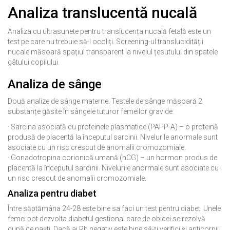
Analiza translucentă nucală
Analiza cu ultrasunete pentru translucența nucală fetală este un
test pe care nu trebuie să-l ocoliți. Screening-ul translucidității
nucale măsoară spațiul transparent la nivelul țesutului din spatele
gâtului copilului.
Analiza de sânge
Două analize de sânge materne. Testele de sânge măsoară 2
substanțe găsite în sângele tuturor femeilor gravide:
· Sarcina asociată cu proteinele plasmatice (PAPP-A) – o proteină
produsă de placentă la începutul sarcinii. Nivelurile anormale sunt
asociate cu un risc crescut de anomalii cromozomiale.
· Gonadotropina corionică umană (hCG) – un hormon produs de
placentă la începutul sarcinii. Nivelurile anormale sunt asociate cu
un risc crescut de anomalii cromozomiale.
Analiza pentru diabet
Între săptămâna 24-28 este bine sa faci un test pentru diabet. Unele
femei pot dezvolta diabetul gestional care de obicei se rezolvă
după ce naști. Dacă ai Rh negativ este bine să-ți verifici și anticorpii.