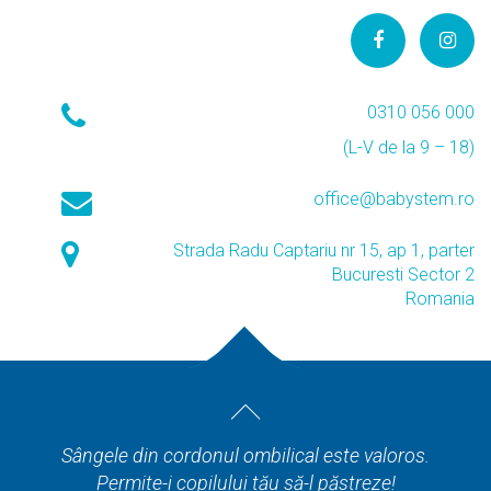
0310 056 000
(L-V de la 9 – 18)
office@babystem.ro
Strada Radu Captariu nr 15, ap 1, parter
Bucuresti Sector 2
Romania
Sângele din cordonul ombilical este valoros.
Permite-i copilului tău să-l păstreze!