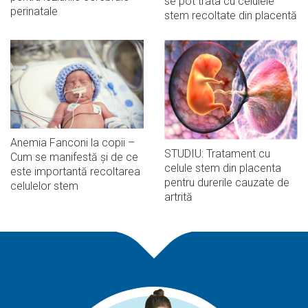
se pot trata cu celulele
perinatale
stem recoltate din placentă
Anemia Fanconi la copii –
STUDIU: Tratament cu
Cum se manifestă și de ce
celule stem din placenta
este importantă recoltarea
pentru durerile cauzate de
celulelor stem
artrită