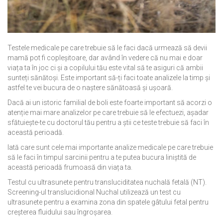
Testele medicale pe care trebuie să le faci dacă urmează să devii
mamă pot fi copleșitoare, dar având în vedere că nu mai e doar
viața ta în joc ci și a copilului tău este vital să te asiguri că ambii
sunteți sănătoși. Este important să-ți faci toate analizele la timp și
astfel te vei bucura de o naștere sănătoasă și ușoară.
Dacă ai un istoric familial de boli este foarte important să acorzi o
atenție mai mare analizelor pe care trebuie să le efectuezi, așadar
sfătuiește-te cu doctorul tău pentru a știi ce teste trebuie să faci în
această perioadă.
Iată care sunt cele mai importante analize medicale pe care trebuie
să le faci în timpul sarcinii pentru a te putea bucura liniștită de
această perioadă frumoasă din viața ta.
Testul cu ultrasunete pentru transluciditatea nuchală fetală (NT).
Screening-ul translucidional Nuchal utilizează un test cu
ultrasunete pentru a examina zona din spatele gâtului fetal pentru
creșterea fluidului sau îngroșarea.