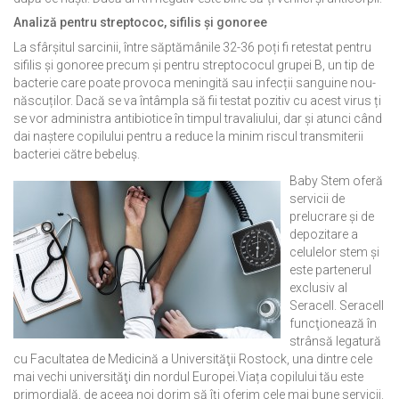
Analiză pentru streptococ, sifilis și gonoree
La sfârșitul sarcinii, între săptămânile 32-36 poți fi retestat pentru
sifilis și gonoree precum și pentru streptococul grupei B, un tip de
bacterie care poate provoca meningită sau infecții sanguine nou-
născuților. Dacă se va întâmpla să fii testat pozitiv cu acest virus ți
se vor administra antibiotice în timpul travaliului, dar și atunci când
dai naștere copilului pentru a reduce la minim riscul transmiterii
bacteriei către bebeluș.
Baby Stem oferă
servicii de
prelucrare și de
depozitare a
celulelor stem și
este partenerul
exclusiv al
Seracell. Seracell
funcţionează în
strânsă legatură
cu Facultatea de Medicină a Universităţii Rostock, una dintre cele
mai vechi universităţi din nordul Europei.Viața copilului tău este
primordială, de aceea noi dorim să îți oferim cele mai bune servicii.