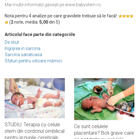
Mai multe informații găsești pe www.babystem.ro.
Nota pentru 4 analize pe care gravidele trebuie să le facă!:
(
2
note, media:
5,00
din
5
)
Articolul face parte din categoriile
De stiut
Ingrijrea in sarcina
Sarcina sanatoasa
Sfaturi pentru viitoare mămici
STUDIU: Terapia cu celule
Ce sunt celulele
stem din cordonul ombilical
placentare? Boli grave care
pentru leziunile cerebrale