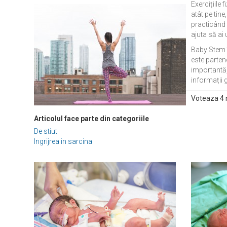
Exercițiile
atât pe tine
practicând e
ajuta să ai 
Baby Stem îț
este partene
importantă,
informații
Voteaza 4 r
Articolul face parte din categoriile
De stiut
Ingrijrea in sarcina