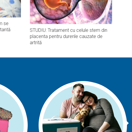
m se
tantă
STUDIU: Tratament cu celule stem din
placenta pentru durerile cauzate de
artrită