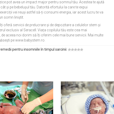
 fizice pot avea un impact major pentru somnul tău. Acestea te ajută
, cât și pe bebelușul tău. Datorită efortului la care te expui
xerciții vei reuși astfel să-ți consumi energia, iar acest lucru te va
un somn liniștit.
i oferă servicii de prelucrare și de depozitare a celulelor stem și
rul exclusiv al Seracell. Viața copilului tău este cea mai
 de aceea noi dorim să îți oferim cele mai bune servicii. Mai multe
 găsești pe www.babystem.ro.
emedii pentru insomniile în timpul sarcinii: