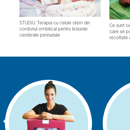
STUDIU: Terapia cu celule stem din
Ce sunt ce
cordonul ombilical pentru leziunile
care se po
cerebrale perinatale
recoltate 