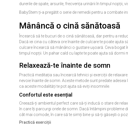
durerile de spate, arsurile, frecvența urinării în timpul nopții,
BabyStem ți-a pregătit o serie de remedii pentru a combate ins
Mânâncă o cină sănătoasă
Încearcă să te bucuri de o cină sănătoasă, dar pentru a redu
Dacă iei cina cu câteva ore înainte de culcare te poate ajuta s
culcare încearcă să mânânci o gustare ușoară. Ceva bogat în
timpul nopții. Un pahar cald cu lapte te poate ajuta să dormi m
Relaxează-te înainte de somn
Practică meditația sau încearcă tehnici și exerciții de relaxare.
nevoie înainte de somn. Aceste metode sunt predate adesea la
ca aceste modalități te pot ajuta să eviți insomniile.
Confortul este esențial
Creează-ți ambientul perfect care să-ți inducă o stare de relax
în care îți parcurgi orele de somn. Dacă întâmpini probleme 
cât mai comode, în care să te simți bine și să-ți găsești o poz
Practică exerciții