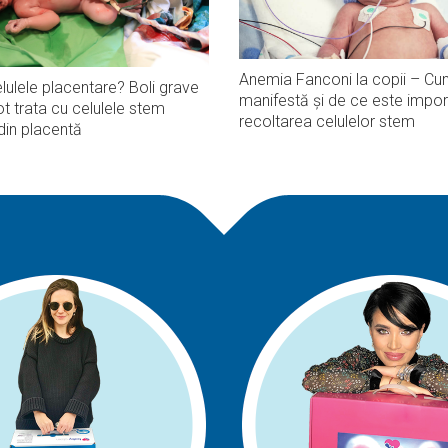
Anemia Fanconi la copii – Cu
lulele placentare? Boli grave
manifestă și de ce este impor
t trata cu celulele stem
recoltarea celulelor stem
din placentă