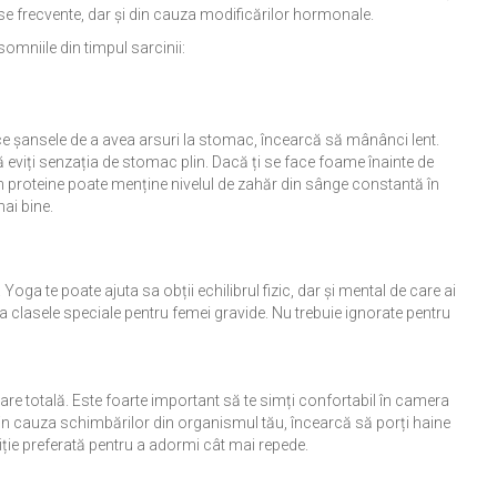
 vise frecvente, dar și din cauza modificărilor hormonale.
omniile din timpul sarcinii:
ce șansele de a avea arsuri la stomac, încearcă să mânânci lent.
ă eviți senzația de stomac plin. Dacă ți se face foame înainte de
 proteine poate menține nivelul de zahăr din sânge constantă în
ai bine.
 Yoga te poate ajuta sa obții echilibrul fizic, dar și mental de care ai
 clasele speciale pentru femei gravide. Nu trebuie ignorate pentru
are totală. Este foarte important să te simți confortabil în camera
din cauza schimbărilor din organismul tău, încearcă să porți haine
iție preferată pentru a adormi cât mai repede.