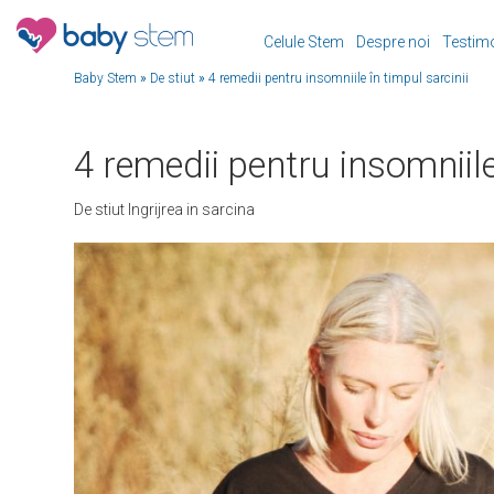
Celule Stem
Despre noi
Testim
Baby Stem
»
De stiut
»
4 remedii pentru insomniile în timpul sarcinii
4 remedii pentru insomniile
De stiut
Ingrijrea in sarcina