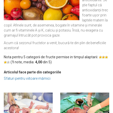
știe faptul că
antioxidanții trec
foarte ușor prin
laptele matern la
copil. Afinele sunt, de asemenea, bogate în vitamine și minerale
cum ar fi vitaminele A și K, calciu și potasiu. Însă, nu exagera cu
gramajul întrucât pot provoca gaze.
Acum că sezonul fructelor a venit, bucură-te din plin de beneficiile
acestora!
Nota pentru 5 categorii de fructe permise in timpul alaptarii:
(
1
note, media:
4,00
din
5
)
Articolul face parte din categoriile
Sfaturi pentru viitoare mămici