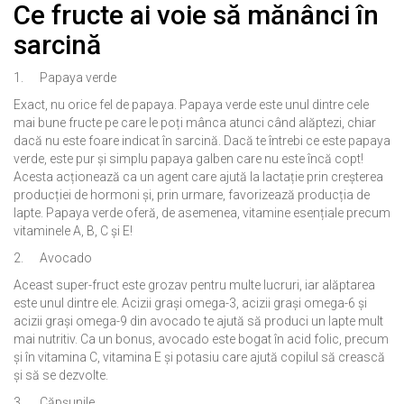
Ce fructe ai voie să mănânci în
sarcină
1. Papaya verde
Exact, nu orice fel de papaya. Papaya verde este unul dintre cele
mai bune fructe pe care le poți mânca atunci când alăptezi, chiar
dacă nu este foare indicat în sarcină. Dacă te întrebi ce este papaya
verde, este pur și simplu papaya galben care nu este încă copt!
Acesta acționează ca un agent care ajută la lactație prin creșterea
producției de hormoni și, prin urmare, favorizează producția de
lapte. Papaya verde oferă, de asemenea, vitamine esențiale precum
vitaminele A, B, C și E!
2. Avocado
Aceast super-fruct este grozav pentru multe lucruri, iar alăptarea
este unul dintre ele. Acizii grași omega-3, acizii grași omega-6 și
acizii grași omega-9 din avocado te ajută să produci un lapte mult
mai nutritiv. Ca un bonus, avocado este bogat în acid folic, precum
și în vitamina C, vitamina E și potasiu care ajută copilul să crească
și să se dezvolte.
3. Căpșunile