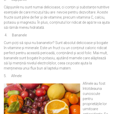
Căpșunile nu sunt numai delicioase, ci conțin și substanțe nutritive
esențiale de care micuțul tău are nevoie pentru dezvoltare. Aceste
fructe sunt pline de fier și de vitamine, precum vitamina C, calciu,
potasiu și magneziu. În plus, conținutul lor ridicat de apă te va ajuta
să rămâi mereu hidratată.
4. Bananele
Cum poți să spui nu bananelor? Sunt absolut delicioase și bogate
în vitamine și minerale. Este un fruct cu un conținut caloric ridicat
perfect pentru această perioadă, conținând și acid folic. Mai mult,
bananele sunt bogate în potasiu, ajutând mamele care alăptează
să își mențină nivelul electroliților, ceea ce poate ajuta la
menținerea unui flux bun al laptelui matern.
5. Afinele
Afinele au fost
întotdeauna
cunoscute
pentru
proprietățile lor
uimitoare
antioxidante. Se