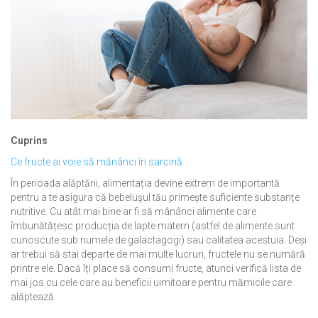
Cuprins
Ce fructe ai voie să mănânci în sarcină
În perioada alăptării, alimentația devine extrem de importantă
pentru a te asigura că bebelușul tău primește suficiente substanțe
nutritive. Cu atât mai bine ar fi să mânânci alimente care
îmbunătățesc producția de lapte matern (astfel de alimente sunt
cunoscute sub numele de galactagogi) sau calitatea acestuia. Deși
ar trebui să stai departe de mai multe lucruri, fructele nu se numără
printre ele. Dacă îți place să consumi fructe, atunci verifică lista de
mai jos cu cele care au beneficii uimitoare pentru mămicile care
alăptează.