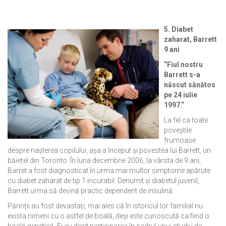
5. Diabet
zaharat, Barrett
9 ani
“Fiul nostru
Barrett s-a
născut sănătos
pe 24 iulie
1997.“
La fel ca toate
poveștile
frumoase
despre nașterea copilului, așa a început și povestea lui Barrett, un
băiețel din Toronto. În luna decembrie 2006, la vârsta de 9 ani,
Barret a fost diagnosticat în urma mai multor simptome apărute
cu diabet zaharat de tip 1 incurabil. Denumit și diabetul juvenil,
Barrett urma să devină practic dependent de insulină.
Părinții au fost devastați, mai ales că în istoricul lor familial nu
exista nimeni cu o astfel de boală, deși este cunoscută ca fiind o