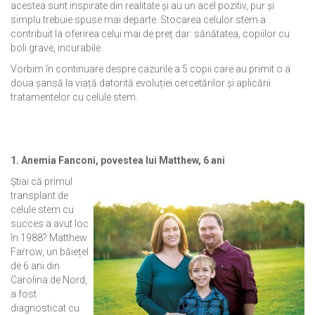
acestea sunt inspirate din realitate și au un acel pozitiv, pur și
simplu trebuie spuse mai departe. Stocarea celulor stem a
contribuit la oferirea celui mai de preț dar: sănătatea, copiilor cu
boli grave, incurabile.
Vorbim în continuare despre cazurile a 5 copii care au primit o a
doua șansă la viață datorită evoluției cercetărilor și aplicării
tratamentelor cu celule stem.
1. Anemia Fanconi, povestea lui Matthew, 6 ani
Știai că primul
transplant de
celule stem cu
succes a avut loc
în 1988? Matthew
Farrow, un băiețel
de 6 ani din
Carolina de Nord,
a fost
diagnosticat cu