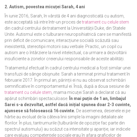
2. Autism, povestea micuței Sarah, 4 ani
În iunie 2016, Sarah, în vârstă de 4 ani diagnosticată cu autism,
este acceptată să intre într-un proces de
tratament cu celule stem
din cadrul centrului de tratament la Universității Duke, din Statele
Unite. Autismul este o tulburare neuropsihiatrică care se manifestă
prin deficit de comunicare, interacțiune socială scăzută sau
inexistentă, stereotipii motorii sau verbale. Practic, un copil cu
autism are o întârziere la nivel intelectual, ca urmare a dezvoltării
insuficiente a zonelor creierului responsabile de aceste abilități.
Tratamentul efectuat în cadrul centrului medical a fost similar unei
transfuzii de sânge obișnuite. Sarah a terminat primul tratament în
februarie 2017. În primul an, părinții ei nu au observat schimbări
semnificative în comportamentul ei. Însă, după a doua sesiune de
tratament cu celule stem
, mama micuței Sarah a declarat că au
apărut schimbări spectaculoase.
În mai puțin de 1 an, limbajul
Sarei s-a dezvoltat, astfel dacă inițial spunea doar 2-3 cuvinte,
ajunsese să folosească 16 cuvinte.
De asemenea, desenele ei pe
hârtie au evoluat de la câteva linii simple la imagini detaliate ale
florilor. În plus, tantrumurile (tulburările de opoziție fac parte din
spectrul autismului) au scăzut ca intensitate și apariție, iar indicele
care evaluau competențele sociale erau în afara graficelor de