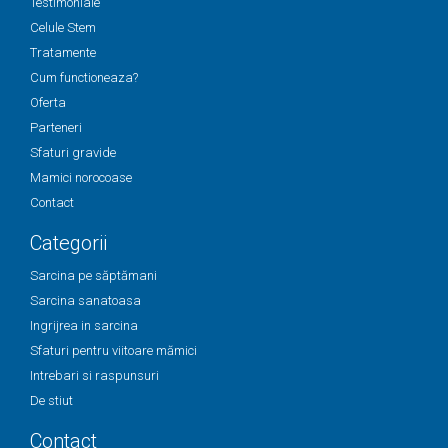
Testimoniale
Celule Stem
Tratamente
Cum functioneaza?
Oferta
Parteneri
Sfaturi gravide
Mamici norocoase
Contact
Categorii
Sarcina pe săptămani
Sarcina sanatoasa
Ingrijrea in sarcina
Sfaturi pentru viitoare mămici
Intrebari si raspunsuri
De stiut
Contact