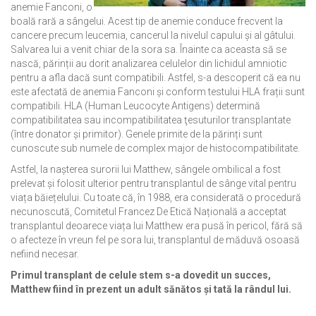
anemie Fanconi, o
boală rară a sângelui. Acest tip de anemie conduce frecvent la
cancere precum leucemia, cancerul la nivelul capului și al gâtului.
Salvarea lui a venit chiar de la sora sa. Înainte ca aceasta să se
nască, părinții au dorit analizarea celulelor din lichidul amniotic
pentru a afla dacă sunt compatibili. Astfel, s-a descoperit că ea nu
este afectată de anemia Fanconi și conform testului HLA frații sunt
compatibili. HLA (Human Leucocyte Antigens) determină
compatibilitatea sau incompatibilitatea ţesuturilor transplantate
(între donator şi primitor). Genele primite de la părinți sunt
cunoscute sub numele de complex major de histocompatibilitate.
Astfel, la nașterea surorii lui Matthew, sângele ombilical a fost
prelevat și folosit ulterior pentru transplantul de sânge vital pentru
viața băiețelului. Cu toate că, în 1988, era considerată o procedură
necunoscută, Comitetul Francez De Etică Națională a acceptat
transplantul deoarece viața lui Matthew era pusă în pericol, fără să
o afecteze în vreun fel pe sora lui, transplantul de măduvă osoasă
nefiind necesar.
Primul transplant de celule stem s-a dovedit un succes,
Matthew fiind în prezent un adult sănătos și tată la rândul lui.