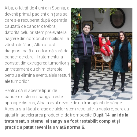
Alba, o fetiță de 4 ani din Spania, a
devenit primul pacient din țara sa
care s-a recuperat după operația
cauzată de cancer cerebral,
datorită celulor stem prelevate la
naștere din cordonul ombilical. La
vârsta de 2 ani, Alba a fost
diagnosticată cu o formă rară de
cancer cerebral. Tratamentul a
constat din extragerea tumorilor și
un tratament cu chimioterapie
pentru a elimina eventualele resturi
ale tumorilor.
Pentru că în aceste tipuri de
cancere sistemul sangvin este
aproape distrus, Alba a avut nevoie de un transplant de sânge.
Acesta s-a făcut grație celulelor stem recoltate la naștere, care au
ajutat în accelerarea producției de trombocite.
După 14 luni de la
tratament, sistemul ei sangvin a fost restabilit complet și
practic a putut reveni la o viață normală.