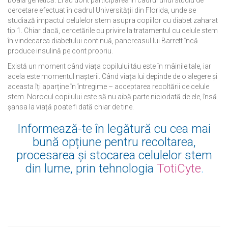
boală genetică. Ei au dorit participarea în cadrul unui studiu de
cercetare efectuat în cadrul Universității din Florida, unde se
studiază impactul celulelor stem asupra copiilor cu diabet zaharat
tip 1. Chiar dacă, cercetările cu privire la tratamentul cu celule stem
în vindecarea diabetului continuă, pancreasul lui Barrett încă
produce insulină pe cont propriu.
Există un moment când viața copilului tău este în mâinile tale, iar
acela este momentul nașterii. Când viața lui depinde de o alegere și
aceasta îți aparține în întregime – acceptarea recoltării de celule
stem. Norocul copilului este să nu aibă parte niciodată de ele, însă
șansa la viață poate fi dată chiar de tine.
Informează-te în legătură cu cea mai
bună opțiune pentru recoltarea,
procesarea și stocarea celulelor stem
din lume, prin tehnologia
TotiCyte
.