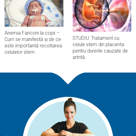
Anemia Fanconi la copii –
STUDIU: Tratament cu
Cum se manifestă și de ce
celule stem din placenta
este importantă recoltarea
pentru durerile cauzate de
celulelor stem
artrită