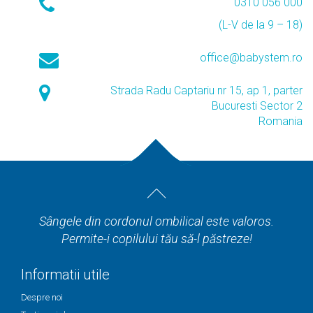
0310 056 000
(L-V de la 9 – 18)
office@babystem.ro
Strada Radu Captariu nr 15, ap 1, parter
Bucuresti Sector 2
Romania
Sângele din cordonul ombilical este valoros.
Permite-i copilului tău să-l păstreze!
Informatii utile
Despre noi