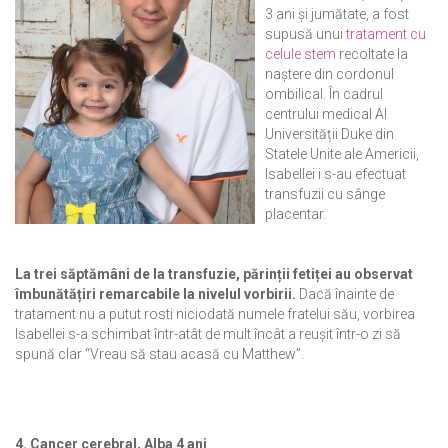
3 ani și jumătate, a fost
supusă unui
tratament cu
celule stem
recoltate la
naștere din cordonul
ombilical. În cadrul
centrului medical Al
Universității Duke din
Statele Unite ale Americii,
Isabellei i s-au efectuat
transfuzii cu sânge
placentar.
La trei săptămâni de la transfuzie, părinții fetiței au observat
îmbunătățiri remarcabile la nivelul vorbirii.
Dacă înainte de
tratament nu a putut rosti niciodată numele fratelui său, vorbirea
Isabellei s-a schimbat într-atât de mult încât a reușit într-o zi să
spună clar “Vreau să stau acasă cu Matthew”.
4. Cancer cerebral, Alba 4 ani