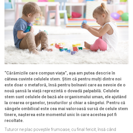
“Cărămizile care compun viața”, așa am putea descrie în
câteva cuvinte celulele stem. Știm că pentru mulți dintre noi
este doar o metaforă, însă pentru bolnavii care au nevoie de o
nouă șansă la viață reprezintă o dovadă palpabilă. Celulele
stem sunt celulele de bază ale organismului uman, ele ajutând
la crearea organelor, țesuturilor și chiar a sângelui. Pentru că
sângele ombilical este cea mai valoroasă sursă de celule stem
tinere, nașterea este momentul unic în care acestea pot fi
recoltate.
Tuturor ne plac poveștile frumoase, cu final fericit, însă când