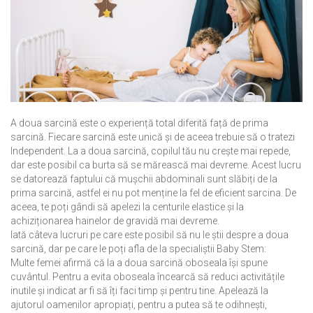
A doua sarcină este o experiență total diferită față de prima
sarcină. Fiecare sarcină este unică și de aceea trebuie să o tratezi
Independent. La a doua sarcină, copilul tău nu crește mai repede,
dar este posibil ca burta să se mărească mai devreme. Acest lucru
se datorează faptului că mușchii abdominali sunt slăbiți de la
prima sarcină, astfel ei nu pot menține la fel de eficient sarcina. De
aceea, te poți gândi să apelezi la centurile elastice și la
achiziționarea hainelor de gravidă mai devreme.
Iată câteva lucruri pe care este posibil să nu le știi despre a doua
sarcină, dar pe care le poți afla de la specialiștii Baby Stem:
Multe femei afirmă că la a doua sarcină oboseala își spune
cuvântul. Pentru a evita oboseala încearcă să reduci activitățile
inutile și indicat ar fi să îți faci timp și pentru tine. Apelează la
ajutorul oamenilor apropiați, pentru a putea să te odihnești,