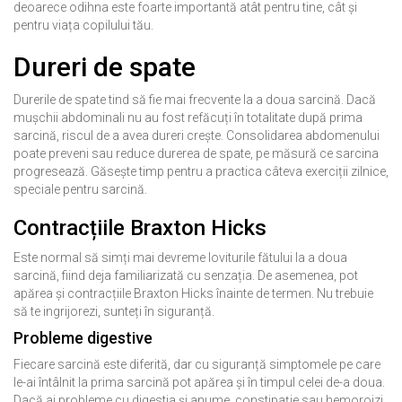
deoarece odihna este foarte importantă atât pentru tine, cât și
pentru viața copilului tău.
Dureri de spate
Durerile de spate tind să fie mai frecvente la a doua sarcină. Dacă
mușchii abdominali nu au fost refăcuți în totalitate după prima
sarcină, riscul de a avea dureri crește. Consolidarea abdomenului
poate preveni sau reduce durerea de spate, pe măsură ce sarcina
progresează. Găsește timp pentru a practica câteva exerciții zilnice,
speciale pentru sarcină.
Contracțiile Braxton Hicks
Este normal să simți mai devreme loviturile fătului la a doua
sarcină, fiind deja familiarizată cu senzația. De asemenea, pot
apărea și contracțiile Braxton Hicks înainte de termen. Nu trebuie
să te ingrijorezi, sunteți în siguranță.
Probleme digestive
Fiecare sarcină este diferită, dar cu siguranță simptomele pe care
le-ai întâlnit la prima sarcină pot apărea și în timpul celei de-a doua.
Dacă ai probleme cu digestia și anume, constipație sau hemoroizi,