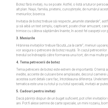
Botez fără invitați, nu se poate. Astfel, o listă a tuturor perso
alt plan. Nașii, familia, prietenii, cunoștințele, de numărul ac
meniurilor, biserica.
Invitația de botez trebuie să respecte „
anumite standarde
”, ast
și să aibă un text simplu, captivant, poate chiar amuzant, care
trimise cu câteva săptămâni înainte, în acest fel oaspeții vor 
3.
Meniurile
Hrănirea invitațiilor trebuie făcută
„ca la carte
”, meniuri ușoare,
vor asigura o petrecere de botez reușită. În cazul petrecerilor d
trendul se îndreaptă către formarea unui tort, din mai multe pr
4. Tema petrecerii de botez
Tema petrecerii de botez este extrem de importantă. O temă a
inedite, accente de culoare bine amplasate, decorul camerei u
acestea sunt detalii care fac, întotdeauna diferența. Unele te
tematica este una cu totul și cu totul specială, invitații ar put
5. Cadouri pentru invitați
Dacă părinții dispun de un buget suficient, pot oferi invitațil
ani. Pot fi alese semne de carte speciale, un mini rozariu, b