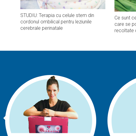
STUDIU: Terapia cu celule stem din
Ce sunt ce
cordonul ombilical pentru leziunile
care se po
cerebrale perinatale
recoltate 