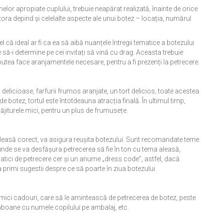
anelor apropiate cuplului, trebuie neapărat realizată, înainte de orice
estora depind și celelalte aspecte ale unui botez – locația, numărul
fel că ideal ar fi ca ea să aibă nuanțele întregii tematice a botezului
 să-i determine pe cei invitați să vină cu drag. Aceasta trebuie
putea face aranjamentele necesare, pentru a fi prezenți la petrecere.
 delicioase, farfurii frumos aranjate, un tort delicios, toate acestea
e botez, tortul este întotdeauna atracția finală. În ultimul timp,
ăjiturele mici, pentru un plus de frumusețe.
leasă corect, va asigura reușita botezului. Sunt recomandate teme
nde se va desfășura petrecerea să fie în ton cu tema aleasă,
matici de petrecere cer și un anume „dress code”, astfel, dacă
ea primi sugestii despre ce să poarte în ziua botezului.
or mici cadouri, care să le amintească de petrecerea de botez, peste
omboane cu numele copilului pe ambalaj, etc.