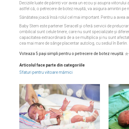
Deciziile luate de părinți vor avea un ecou și asupra viitorului
astfel că, o petrecere de botez reușită, va asigura amintiri pe
Sănătatea joacă însă rolul cel mai important. Pentru a avea am
Baby Stem este partener Seracell și oferă servicii de prelucrar
ombilical sunt celule tinere, care nu sunt specializate și diferen
capacitatea extraordinară de a se multiplica și nu sunt afect
cea mai mare de sânge placentar autolog, cu sediul în Berlin. 
Voteaza 5 pași simpli pentru o petrecere de botez reușită:
Articolul face parte din categoriile
Sfaturi pentru viitoare mămici