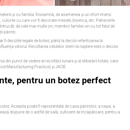
ietenii și cu familia. Înseamnă, de asemenea și un efort imens:
 culorile cu care vor fi decorate mesele, biserica, etc. Petrecerile
ntrucât, de cele mai multe ori, membrii familiei vin cu tot felul de
i părinți.
fi deciziile legate de botez, până la decizii referitoarea la
nfluența viitorul. Recoltarea celulelor stem la naștere este o decizie
in punct de vedere al recoltării lunare și al eliberării totale, care
God Manufacturing Practice) și JACIE.
nte, pentru un botez perfect
botez. Aceasta poate fi reprezentată de casa părinților, a nașei, a
aleasă dispune de o astfel de sală, suficient de încăpătoare, pentru a