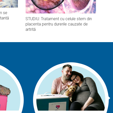
m se
tantă
STUDIU: Tratament cu celule stem din
placenta pentru durerile cauzate de
artrită