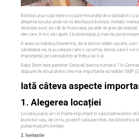
Botezul unui copil este o ocazie minunată de a sărbători cu pr
alegerea locului unde se va desfășura botezul, invitații, meniul,
de botez sunt, pe cât de frumoase, pe atât de greu de realizat, î
idei care, în loc să-i ajute, îi bulversează și mai rău pe proaspeți
A avea un bebeluș înseamnă, de la decizii relativ ușoare, cum ar 
sănătatea sa, la școala pe care o va urma, decizii care îi vor i
importantă, pe care părinții ar trebui să o ia.
Baby Stem este partener Seracell, banca numărul 1 în Germania d
dispune de două dintre cele mai importante acreditări GMP (
Iată câteva aspecte importa
1.
Alegerea locației
Locația joacă un rol foarte important în cazul petrecerilor de 
bunicilor sau, de ce nu, poate fi sala parohiei, dacă biserica 
putea mulțumi invitații.
2. Invitațiile