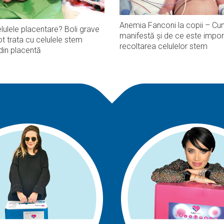
Anemia Fanconi la copii – Cu
lulele placentare? Boli grave
manifestă și de ce este impor
t trata cu celulele stem
recoltarea celulelor stem
din placentă