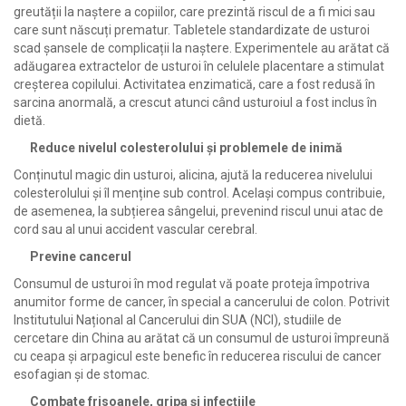
greutății la naștere a copiilor, care prezintă riscul de a fi mici sau
care sunt născuți prematur. Tabletele standardizate de usturoi
scad șansele de complicații la naștere. Experimentele au arătat că
adăugarea extractelor de usturoi în celulele placentare a stimulat
creșterea copilului. Activitatea enzimatică, care a fost redusă în
sarcina anormală, a crescut atunci când usturoiul a fost inclus în
dietă.
Reduce nivelul colesterolului și problemele de inimă
Conținutul magic din usturoi, alicina, ajută la reducerea nivelului
colesterolului și îl menține sub control. Același compus contribuie,
de asemenea, la subțierea sângelui, prevenind riscul unui atac de
cord sau al unui accident vascular cerebral.
Previne cancerul
Consumul de usturoi în mod regulat vă poate proteja împotriva
anumitor forme de cancer, în special a cancerului de colon. Potrivit
Institutului Național al Cancerului din SUA (NCI), studiile de
cercetare din China au arătat că un consumul de usturoi împreună
cu ceapa și arpagicul este benefic în reducerea riscului de cancer
esofagian și de stomac.
Combate frisoanele, gripa și infecțiile