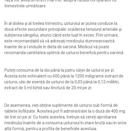
fază vor avea un efect mai mic asupra fătului comparativ cu
trimestrele următoare.
În al doilea și al treilea trimestru, usturoiul ar putea conduce la
două efecte secundare principale: scăderea tensiunii arteriale și
subțierea sângelui, atunci când este luat în exces. Prin urmare,
este recomandabil să vă adresați medicului dumneavoastră
înainte de a-l include în dieta de sarcină. Medicul vă poate
recomanda cantitatea optimă de usturoi benefică pentru sarcină.
Puteți consuma de la doi până la patru căței de usturoi pe zi.
Acesta este echivalent cu 600 până la 1200 miligrame extract de
usturoi, ulei de esență de usturoi de la 0,03 până la 0,12 mililitri,
extract de 5 ml lichid sau tinctură de 20 ml pe zi.
De asemenea, veți obține suplimente de usturoi sub formă de
tablete liofilizate. Acestea pot fi administrate la o doză de 400 mg
de trei ori pe zi. Cu toate acestea, trebuie să cereți aprobarea
medicului înainte de a consuma usturoiul în stare brută sau în orice
altă formă, pentru a profita de beneficiile acestuia.