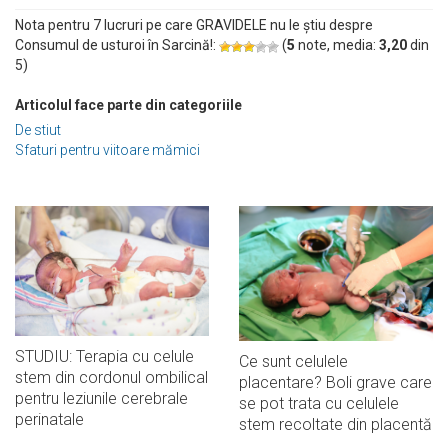
Nota pentru 7 lucruri pe care GRAVIDELE nu le știu despre
Consumul de usturoi în Sarcină!:
(
5
note, media:
3,20
din
5
)
Articolul face parte din categoriile
De stiut
Sfaturi pentru viitoare mămici
STUDIU: Terapia cu celule
Ce sunt celulele
stem din cordonul ombilical
placentare? Boli grave care
pentru leziunile cerebrale
se pot trata cu celulele
perinatale
stem recoltate din placentă