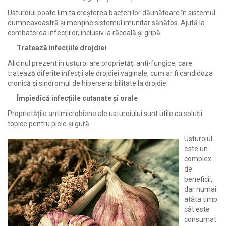
Usturoiul poate limita creșterea bacteriilor dăunătoare în sistemul
dumneavoastră și menține sistemul imunitar sănătos. Ajută la
combaterea infecțiilor, inclusiv la răceală și gripă.
Tratează infecțiile drojdiei
Alicinul prezent în usturoi are proprietăți anti-fungice, care
tratează diferite infecții ale drojdiei vaginale, cum ar fi candidoza
cronică și sindromul de hipersensibilitate la drojdie.
Împiedică infecțiile cutanate și orale
Proprietățile antimicrobiene ale usturoiului sunt utile ca soluții
topice pentru piele și gură.
Usturoiul
este un
complex
de
beneficii,
dar numai
atâta timp
cât este
consumat