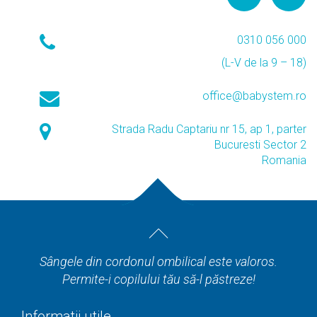
0310 056 000
(L-V de la 9 – 18)
office@babystem.ro
Strada Radu Captariu nr 15, ap 1, parter
Bucuresti Sector 2
Romania
Sângele din cordonul ombilical este valoros.
Permite-i copilului tău să-l păstreze!
Informatii utile