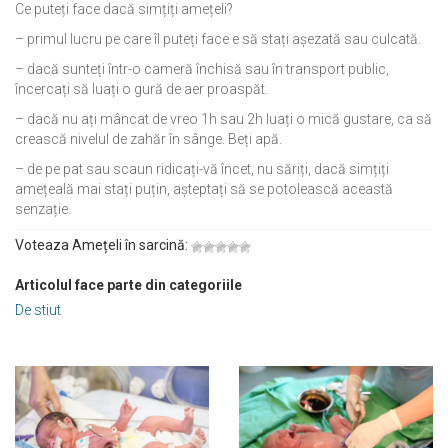
Ce puteți face dacă simțiți amețeli?
– primul lucru pe care îl puteți face e să stați așezată sau culcată.
– dacă sunteți într-o cameră închisă sau în transport public,
încercați să luați o gură de aer proaspăt.
– dacă nu ați mâncat de vreo 1h sau 2h luați o mică gustare, ca să
crească nivelul de zahăr în sânge. Beți apă.
– de pe pat sau scaun ridicați-vă încet, nu săriți, dacă simțiți
amețeală mai stați puțin, așteptați să se potolească această
senzație.
Voteaza Amețeli în sarcină:
Articolul face parte din categoriile
De stiut