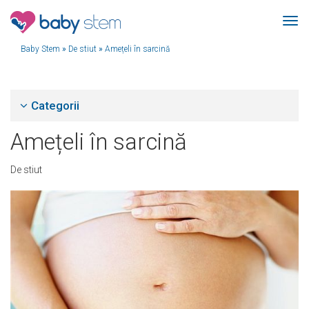
Baby Stem
»
De stiut
»
Amețeli în sarcină
Categorii
Amețeli în sarcină
De stiut