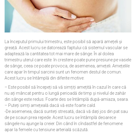
La începutul
primului trimestru
,
este posibil să apară
amețeli
și
greață
.
Acest lucru se datorează
faptului
că sistemul
vascular
se
adaptează la
cantitatea tot mai mare
de sânge
.
În
al doilea
trimestru
uterul care este
î
n crestere
poate
pune
presiune pe
vasele
de sânge
,
ceea ce poate
provoca
, de asemenea,
amețeli
.
Amețelile
care apar
în timpul sarcinii
sunt
un
fenomen
destul de
comun
.
Acest lucru se întâmplă
din diferite motive
:
– Este posibil să
începeți să vă simțiți
amețită
în
cazul în care că
nu ați
mâncat
pentru
o
lungă perioadă de timp
și
nivelul
de
zahăr
din
sânge
este
redus
.
Foarte des
se întâmplă
după-amiaza
,
seara
.
– Puteți simți amețeală dacă vă este foarte cald.
-D
e asemenea
,
dacă sunteți stresată,
dacă
vă
dați jos din pat
sau
de pe
scaun
prea
repede
.
Acest lucru se întâmplă
deoarece
sângele
nu ajunge la
creier
.
Din când în cîndastfel de fenomene
apar la femeile
cu
tensiune arterială scăzută
.