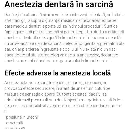
Anestezia dentară în sarcină
Dacă ești însărcinată și ai nevoie de o intervenție dentară, nu trebuie
să-ți faci griji asupra siguranței medicamentelor anestezice pe
care medicul dentist le poate utiliza în timpul procedurii. Sunt de
fapt sigure, atât pentru tine, cât și pentru copil. Un studiu a arătat că
anestezia dentară este sigură în timpul sarcinii deoarece această
nu provoacă pierderi de sarcină, defecte congenitale, prematuritate
sau chiar pierderea în greutate a copilului. Nu există niciun risc
dacă doctorul tău stomatolog va apela la anestezice, deoarece
acestea nu sunt dăunătoare organismului în timpul sarcinii.
Efecte adverse la anestezia locală
Anestezicele locale sunt, în general, sigure și, de obicei, nu
provoacă efecte secundare, în afară de unele furnicături pe
măsură ce senzația dispare. Cu toate acestea, dacă vi se
administrează prea mult sau dacă injecția merge într-o venă în loc
de țesut, este posibil să aveți mai multe efecte secundare, cum ar
fi:
· presiune în urechi
· ameţeală
· amorţeală