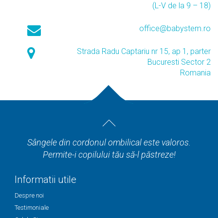
(L-V de la 9 – 18)
office@babystem.ro
Strada Radu Captariu nr 15, ap 1, parter
Bucuresti Sector 2
Romania
Sângele din cordonul ombilical este valoros.
Permite-i copilului tău să-l păstreze!
Informatii utile
Despre noi
Testimoniale