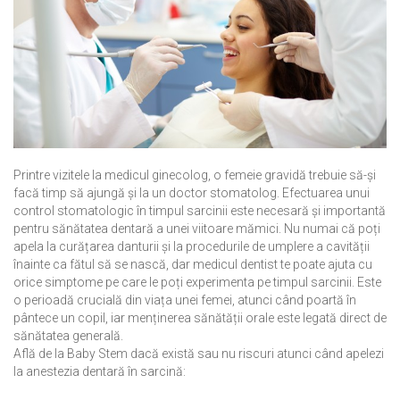
Printre vizitele la medicul ginecolog, o femeie gravidă trebuie să-și
facă timp să ajungă și la un doctor stomatolog. Efectuarea unui
control stomatologic în timpul sarcinii este necesară și importantă
pentru sănătatea dentară a unei viitoare mămici. Nu numai că poți
apela la curățarea danturii și la procedurile de umplere a cavității
înainte ca fătul să se nască, dar medicul dentist te poate ajuta cu
orice simptome pe care le poți experimenta pe timpul sarcinii. Este
o perioadă crucială din viața unei femei, atunci când poartă în
pântece un copil, iar menținerea sănătății orale este legată direct de
sănătatea generală.
Află de la Baby Stem dacă există sau nu riscuri atunci când apelezi
la anestezia dentară în sarcină: