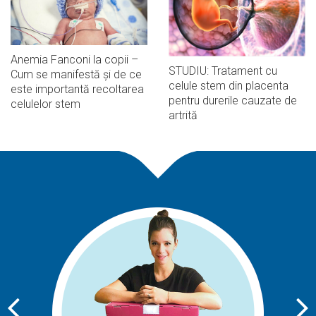
Anemia Fanconi la copii –
STUDIU: Tratament cu
Cum se manifestă și de ce
celule stem din placenta
este importantă recoltarea
pentru durerile cauzate de
celulelor stem
artrită