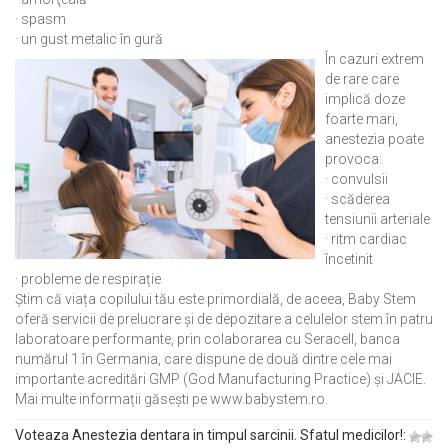
· spasm
· un gust metalic în gură
În cazuri extrem
de rare care
implică doze
foarte mari,
anestezia poate
provoca:
· convulsii
· scăderea
tensiunii arteriale
· ritm cardiac
încetinit
· probleme de respirație
Știm că viața copilului tău este primordială, de aceea, Baby Stem
oferă servicii de prelucrare și de depozitare a celulelor stem în patru
laboratoare performante, prin colaborarea cu Seracell, banca
numărul 1 în Germania, care dispune de două dintre cele mai
importante acreditări GMP (God Manufacturing Practice) și JACIE.
Mai multe informații găsești pe www.babystem.ro.
Voteaza Anestezia dentara in timpul sarcinii. Sfatul medicilor!: