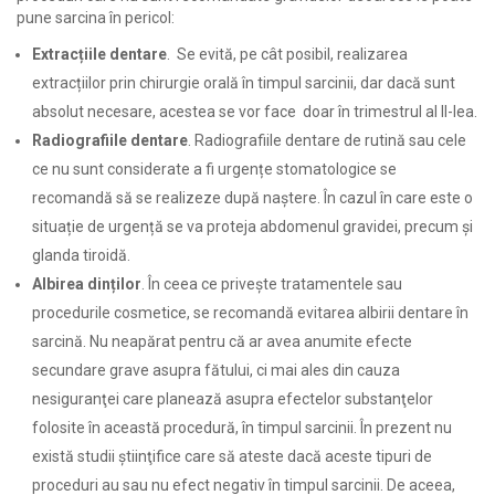
pune sarcina în pericol:
Extracțiile dentare
. Se evită, pe cât posibil, realizarea
extracțiilor prin chirurgie orală în timpul sarcinii, dar dacă sunt
absolut necesare, acestea se vor face doar în trimestrul al II-lea.
Radiografiile dentare
. Radiografiile dentare de rutină sau cele
ce nu sunt considerate a fi urgențe stomatologice se
recomandă să se realizeze după naștere. În cazul în care este o
situație de urgență se va proteja abdomenul gravidei, precum și
glanda tiroidă.
Albirea dinților
. În ceea ce priveşte tratamentele sau
procedurile cosmetice, se recomandă evitarea albirii dentare în
sarcină. Nu neapărat pentru că ar avea anumite efecte
secundare grave asupra fătului, ci mai ales din cauza
nesiguranţei care planează asupra efectelor substanţelor
folosite în această procedură, în timpul sarcinii. În prezent nu
există studii ştiinţifice care să ateste dacă aceste tipuri de
proceduri au sau nu efect negativ în timpul sarcinii. De aceea,