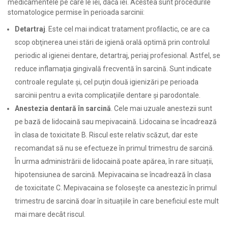
medicamentele pe care le iei, dacă iei. Acestea sunt procedurile
stomatologice permise în perioada sarcinii:
Detartraj
. Este cel mai indicat tratament profilactic, ce are ca
scop obţinerea unei stări de igienă orală optimă prin controlul
periodic al igienei dentare, detartraj, periaj profesional. Astfel, se
reduce inflamaţia gingivală frecventă în sarcină. Sunt indicate
controale regulate şi, cel puţin două igienizări pe perioada
sarcinii pentru a evita complicaţiile dentare şi parodontale.
Anestezia dentară în sarcină
. Cele mai uzuale anestezii sunt
pe bază de lidocaină sau mepivacaină. Lidocaina se încadrează
în clasa de toxicitate B. Riscul este relativ scăzut, dar este
recomandat să nu se efectueze în primul trimestru de sarcină.
În urma administrării de lidocaină poate apărea, în rare situații,
hipotensiunea de sarcină. Mepivacaina se încadrează în clasa
de toxicitate C. Mepivacaina se folosește ca anestezic în primul
trimestru de sarcină doar în situațiile în care beneficiul este mult
mai mare decât riscul.