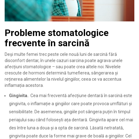
Probleme stomatologice
frecvente în sarcină
Deși multe femei trec peste cele nouă luni de sarcină fără
disconfort dentar, în unele cazuri sarcina poate agrava unele
afecțiuni stomatologice – sau poate crea altele noi. Nivelele
crescute de hormoni determină tumefierea, sângerarea și
reținerea alimentelor la nivelul gingiilor, ceea ce va accentua
inflamația acestora.
Gingivita.
Cea mai frecventă afecțiune dentară în sarcină este
gingivita, o inflamație a gingiilor care poate provoca umflături și
sensibilitate. De asemenea, gingiile pot sângera puțin în timpul
periajului sau când folosești ața dentară. Gingivita apare cel mai
des între luna a doua și a opta de sarcină. Lăsată netratată,
gingivita poate duce la forme mai grave de boală a gingiilor. Cel