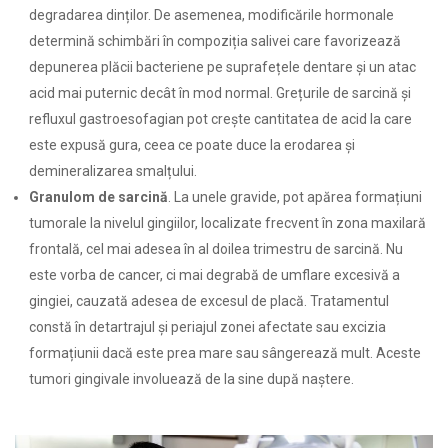
degradarea dinților. De asemenea, modificările hormonale
determină schimbări în compoziția salivei care favorizează
depunerea plăcii bacteriene pe suprafețele dentare și un atac
acid mai puternic decât în mod normal. Grețurile de sarcină și
refluxul gastroesofagian pot crește cantitatea de acid la care
este expusă gura, ceea ce poate duce la erodarea și
demineralizarea smalțului.
Granulom de sarcină
. La unele gravide, pot apărea formațiuni
tumorale la nivelul gingiilor, localizate frecvent în zona maxilară
frontală, cel mai adesea în al doilea trimestru de sarcină. Nu
este vorba de cancer, ci mai degrabă de umflare excesivă a
gingiei, cauzată adesea de excesul de placă. Tratamentul
constă în detartrajul și periajul zonei afectate sau excizia
formațiunii dacă este prea mare sau sângerează mult. Aceste
tumori gingivale involuează de la sine după naștere.