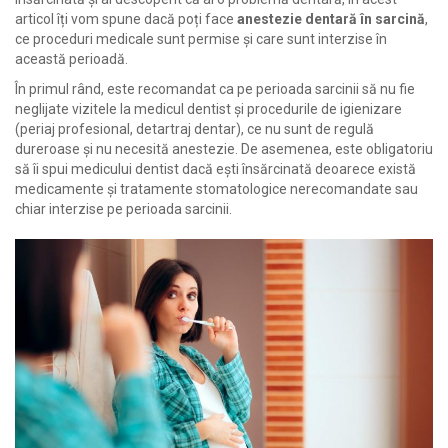
articol îți vom spune dacă poți face
anestezie dentară în sarcină
,
ce proceduri medicale sunt permise și care sunt interzise în
această perioadă.
În primul rând, este recomandat ca pe perioada sarcinii să nu fie
neglijate vizitele la medicul dentist și procedurile de igienizare
(periaj profesional, detartraj dentar), ce nu sunt de regulă
dureroase și nu necesită anestezie. De asemenea, este obligatoriu
să îi spui medicului dentist dacă ești însărcinată deoarece există
medicamente și tratamente stomatologice nerecomandate sau
chiar interzise pe perioada sarcinii.