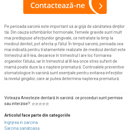
Pe perioada sarcinii este important să ai grijă de sănătatea dinților
tăi. Din cauza schimbărilor hormonale, femeile gravide sunt mult
mai predispuse afecțiunilor gingivale, ce netratate la timp la
medicul dentist, pot afecta și fătul. În timpul sarcinii, perioada cea
mai indicată pentru tratamentele realizate de medicul dentist este
trimestrul al II-lea, deoarece în trimestrul I are loc formarea
organelor fătului, iar în trimestrul al III-lea orice stres suferit de
mamă poate duce la o naștere prematură. Controalele preventive
stomatologice în sarcină sunt esențiale pentru evitarea infecțiilor
la nivelul gingiilor, care ar putea determina nașterea prematură.
Voteaza Anestezie dentară în sarcină: ce proceduri sunt permise
sau interzise?:
Articolul face parte din categoriile
Ingrijrea in sarcina
Sarcina sanatoasa