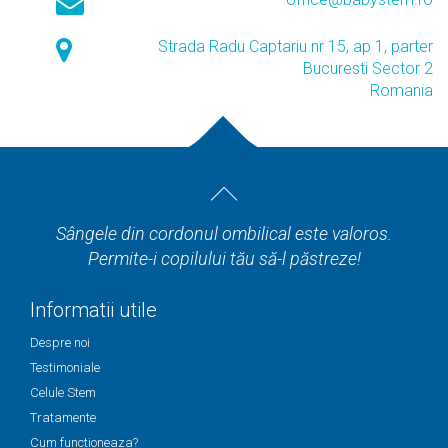
Strada Radu Captariu nr 15, ap 1, parter
Bucuresti Sector 2
Romania
Sângele din cordonul ombilical este valoros.
Permite-i copilului tău să-l păstreze!
Informatii utile
Despre noi
Testimoniale
Celule Stem
Tratamente
Cum functioneaza?