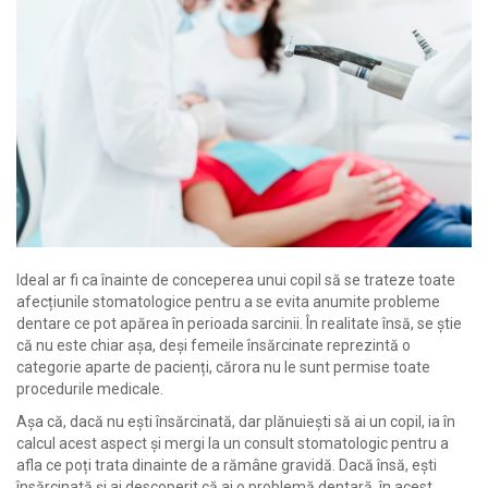
Ideal ar fi ca înainte de conceperea unui copil să se trateze toate
afecțiunile stomatologice pentru a se evita anumite probleme
dentare ce pot apărea în perioada sarcinii. În realitate însă, se știe
că nu este chiar așa, deși femeile însărcinate reprezintă o
categorie aparte de pacienți, cărora nu le sunt permise toate
procedurile medicale.
Așa că, dacă nu ești însărcinată, dar plănuiești să ai un copil, ia în
calcul acest aspect și mergi la un consult stomatologic pentru a
afla ce poți trata dinainte de a rămâne gravidă. Dacă însă, ești
însărcinată și ai descoperit că ai o problemă dentară, în acest