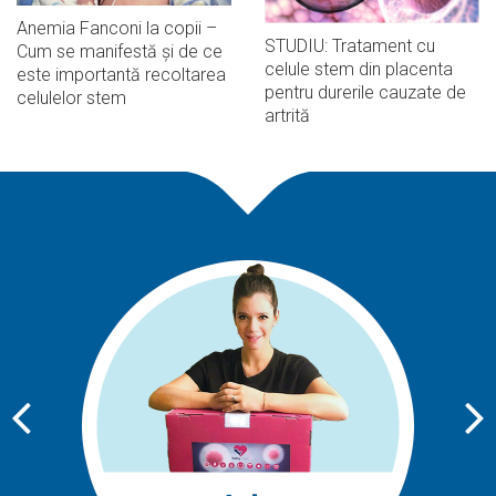
Anemia Fanconi la copii –
STUDIU: Tratament cu
Cum se manifestă și de ce
celule stem din placenta
este importantă recoltarea
pentru durerile cauzate de
celulelor stem
artrită