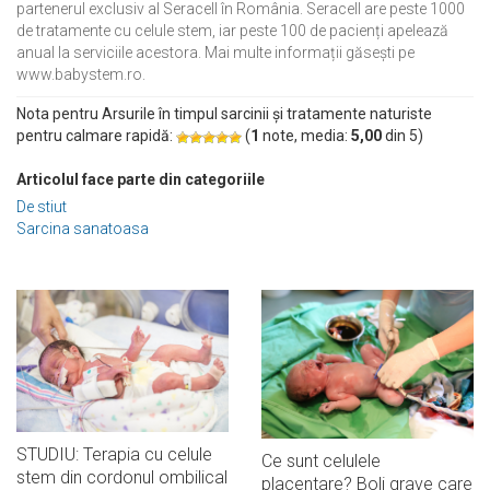
partenerul exclusiv al Seracell în România. Seracell are peste 1000
de tratamente cu celule stem, iar peste 100 de pacienți apelează
anual la serviciile acestora. Mai multe informații găsești pe
www.babystem.ro.
Nota pentru Arsurile în timpul sarcinii și tratamente naturiste
pentru calmare rapidă:
(
1
note, media:
5,00
din
5
)
Articolul face parte din categoriile
De stiut
Sarcina sanatoasa
STUDIU: Terapia cu celule
Ce sunt celulele
stem din cordonul ombilical
placentare? Boli grave care