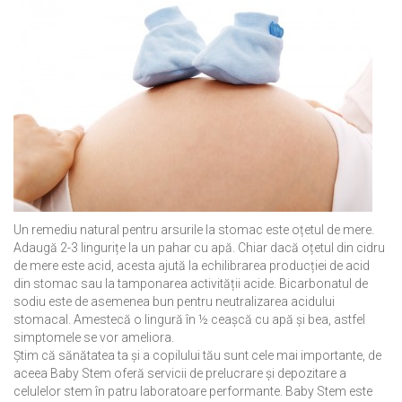
Un remediu natural pentru arsurile la stomac este oțetul de mere.
Adaugă 2-3 lingurițe la un pahar cu apă. Chiar dacă oțetul din cidru
de mere este acid, acesta ajută la echilibrarea producției de acid
din stomac sau la tamponarea activității acide. Bicarbonatul de
sodiu este de asemenea bun pentru neutralizarea acidului
stomacal. Amestecă o lingură în ½ ceașcă cu apă și bea, astfel
simptomele se vor ameliora.
Știm că sănătatea ta și a copilului tău sunt cele mai importante, de
aceea Baby Stem oferă servicii de prelucrare și depozitare a
celulelor stem în patru laboratoare performante. Baby Stem este