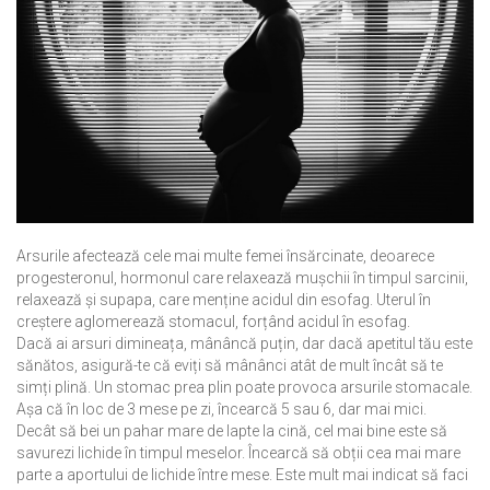
Arsurile afectează cele mai multe femei însărcinate, deoarece
progesteronul, hormonul care relaxează mușchii în timpul sarcinii,
relaxează și supapa, care menține acidul din esofag. Uterul în
creștere aglomerează stomacul, forțând acidul în esofag.
Dacă ai arsuri dimineața, mânâncă puțin, dar dacă apetitul tău este
sănătos, asigură-te că eviți să mânânci atât de mult încât să te
simți plină. Un stomac prea plin poate provoca arsurile stomacale.
Așa că în loc de 3 mese pe zi, încearcă 5 sau 6, dar mai mici.
Decât să bei un pahar mare de lapte la cină, cel mai bine este să
savurezi lichide în timpul meselor. Încearcă să obții cea mai mare
parte a aportului de lichide între mese. Este mult mai indicat să faci