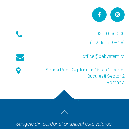
0310 056 000
(L-V de la 9 – 18)
office@babystem.ro
Strada Radu Captariu nr 15, ap 1, parter
Bucuresti Sector 2
Romania
Sângele din cordonul ombilical este valoros.