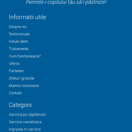
Permite-i copilului tău să-l păstreze!
Informatii utile
Despre noi
Testimoniale
Celule Stem
Tratamente
Cum functioneaza?
Oferta
Parteneri
Sfaturi gravide
Mamici norocoase
Contact
Categorii
Sarcina pe săptămani
Sarcina sanatoasa
Ingrijrea in sarcina