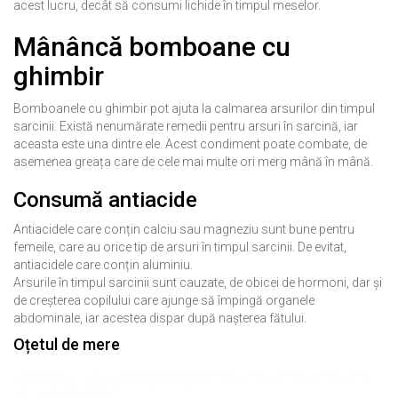
acest lucru, decât să consumi lichide în timpul meselor.
Mânâncă bomboane cu
ghimbir
Bomboanele cu ghimbir pot ajuta la calmarea arsurilor din timpul
sarcinii. Există nenumărate remedii pentru arsuri în sarcină, iar
aceasta este una dintre ele. Acest condiment poate combate, de
asemenea greața care de cele mai multe ori merg mână în mână.
Consumă antiacide
Antiacidele care conțin calciu sau magneziu sunt bune pentru
femeile, care au orice tip de arsuri în timpul sarcinii. De evitat,
antiacidele care conțin aluminiu.
Arsurile în timpul sarcinii sunt cauzate, de obicei de hormoni, dar și
de creșterea copilului care ajunge să împingă organele
abdominale, iar acestea dispar după nașterea fătului.
Oțetul de mere