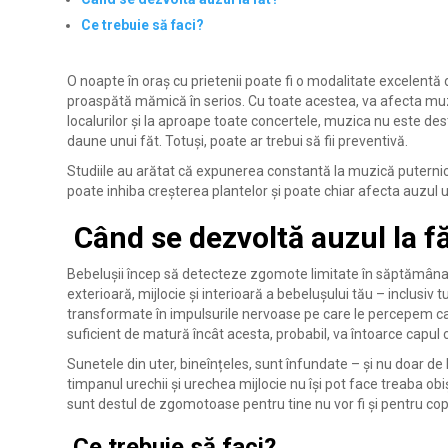
Ce trebuie să faci?
O noapte în oraș cu prietenii poate fi o modalitate excelentă de
proaspătă mămică în serios. Cu toate acestea, va afecta muzi
localurilor și la aproape toate concertele, muzica nu este de
daune unui făt. Totuși, poate ar trebui să fii preventivă.
Studiile au arătat că expunerea constantă la muzică puternic
poate inhiba creșterea plantelor și poate chiar afecta auzul 
Când se dezvoltă auzul la f
Bebelușii încep să detecteze zgomote limitate în săptămâna
exterioară, mijlocie și interioară a bebelușului tău – inclusiv 
transformate în impulsurile nervoase pe care le percepem ca
suficient de matură încât acesta, probabil, va întoarce capul 
Sunetele din uter, bineînțeles, sunt înfundate – și nu doar de ba
timpanul urechii și urechea mijlocie nu își pot face treaba obi
sunt destul de zgomotoase pentru tine nu vor fi și pentru copi
Ce trebuie să faci?