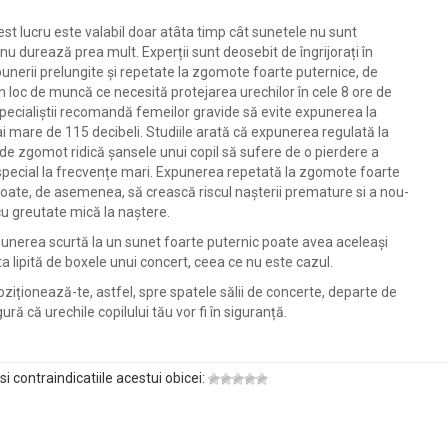
est lucru este valabil doar atâta timp cât sunetele nu sunt
 nu durează prea mult. Experții sunt deosebit de îngrijorați în
punerii prelungite și repetate la zgomote foarte puternice, de
 loc de muncă ce necesită protejarea urechilor în cele 8 ore de
ecialiștii recomandă femeilor gravide să evite expunerea la
mare de 115 decibeli. Studiile arată că expunerea regulată la
 de zgomot ridică șansele unui copil să sufere de o pierdere a
 special la frecvențe mari. Expunerea repetată la zgomote foarte
oate, de asemenea, să crească riscul nașterii premature si a nou-
cu greutate mică la naștere.
punerea scurtă la un sunet foarte puternic poate avea aceleași
sta lipită de boxele unui concert, ceea ce nu este cazul.
 Poziționează-te, astfel, spre spatele sălii de concerte, departe de
ură că urechile copilului tău vor fi în siguranță.
i contraindicatiile acestui obicei: