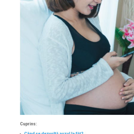
Cuprins:
Când se dezvoltă auzul la făt?