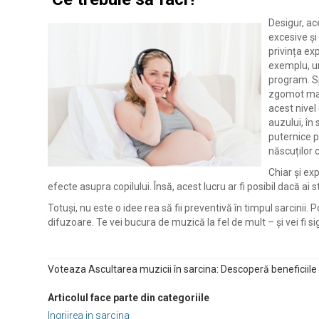
Desigur, ac
excesive și
privința ex
exemplu, un
program. Sp
zgomot mai 
acest nivel
auzului, în
puternice p
născuților 
Chiar și ex
efecte asupra copilului. Însă, acest lucru ar fi posibil dacă ai 
Totuși, nu este o idee rea să fii preventivă în timpul sarcinii.
difuzoare. Te vei bucura de muzică la fel de mult – și vei fi sig
Voteaza Ascultarea muzicii în sarcina: Descoperă beneficiile s
Articolul face parte din categoriile
Ingrijrea in sarcina