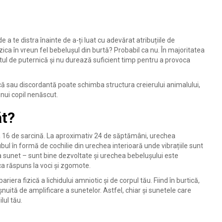
 a te distra înainte de a-ți luat cu adevărat atribuțiile de
ca în vreun fel bebelușul din burtă? Probabil ca nu. În majoritatea
stul de puternică și nu durează suficient timp pentru a provoca
ă sau discordantă poate schimba structura creierului animalului,
unui copil nenăscut.
ăt?
 16 de sarcină. La aproximativ 24 de săptămâni, urechea
tubul în formă de cochilie din urechea interioară unde vibrațiile sunt
 sunet – sunt bine dezvoltate și urechea bebelușului este
ca răspuns la voci și zgomote.
riera fizică a lichidului amniotic și de corpul tău. Fiind în burtică,
șnuită de amplificare a sunetelor. Astfel, chiar și sunetele care
lul tău.