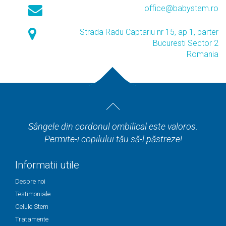
office@babystem.ro
Strada Radu Captariu nr 15, ap 1, parter
Bucuresti Sector 2
Romania
Sângele din cordonul ombilical este valoros.
Permite-i copilului tău să-l păstreze!
Informatii utile
Despre noi
Testimoniale
Celule Stem
Tratamente