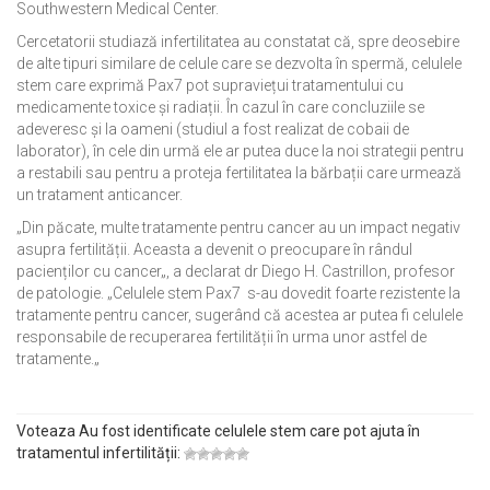
Southwestern Medical
Center
.
Cercetatorii studiază
infertilitatea
au constatat că
,
spre deosebire
de
alte tipuri similare de
celule
care se dezvolta în
spermă
,
celulele
stem
care
exprimă
Pax7
pot supraviețui
tratamentului
cu
medicamente
toxice și
radiații
.
În cazul în care
concluziile
se
adeveresc și la oameni (studiul a fost realizat de cobaii de
laborator)
,
în cele din urmă
ele
ar putea duce la
noi strategii
pentru
a restabili
sau pentru a proteja
fertilitatea
la bărbații care urmează
un tratament anticancer
.
„Din păcate
,
multe
tratamente pentru cancer
au un impact negativ
asupra
fertilității
.
Aceasta a devenit
o preocupare
î
n rândul
pacienților
cu cancer
„, a declarat
dr
Diego
H.
Castrillon
,
profesor
de patologie
.
„
Celulele
stem
Pax7
s-au dovedit
foarte rezistente la
tratamente pentru cancer
,
sugerând că acestea
ar putea
fi
celulele
responsabile
de recuperarea
fertilității
în urma
unor astfel de
tratamente.
„
Voteaza Au fost identificate celulele stem care pot ajuta în
tratamentul infertilității: