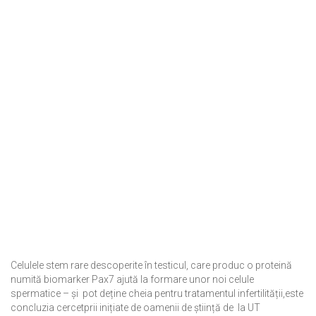
Celulele stem
rare descoperite în testicul
, care
produc
o proteină
numită
biomarker
Pax7
ajută la formare unor noi celule
spermatice
–
și
pot deține
cheia
pentru
tratamentul infertilității
,este
concluzia cercetprii inițiate de oamenii de știință de
la UT