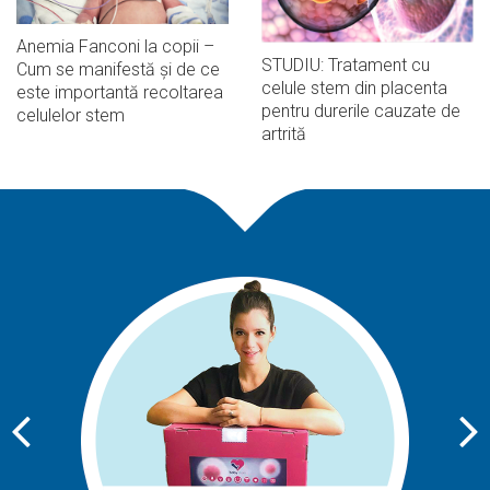
Anemia Fanconi la copii –
STUDIU: Tratament cu
Cum se manifestă și de ce
celule stem din placenta
este importantă recoltarea
pentru durerile cauzate de
celulelor stem
artrită