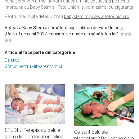
când vei privi în urmă, ne vom aduce aminte de „acea zi petrecuta
impreuna cu Baby Stem si Foto Union” si vom zâmbi cu siguranţă.
Pentru mai multe detalii vizitați
babystem.ro și www.fotounion.ro
Voteaza Baby Stem a sărbătorit copiii alături de Foto Union și
„Portret de copil 2017. Fericirea se naște din sănătatea lor”:
Articolul face parte din categoriile
De stiut
Sfaturi pentru viitoare mămici
STUDIU: Terapia cu celule
Ce sunt celulele
stem din cordonul ombilical
placentare? Boli grave care