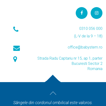
0310 056 000
(L-V de la 9 – 18)
office@babystem.ro
Strada Radu Captariu nr 15, ap 1, parter
Bucuresti Sector 2
Romania
Sângele din cordonul ombilical este valoros.