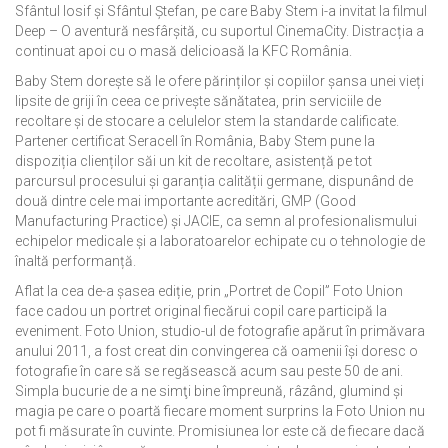
Sfântul Iosif și Sfântul Ștefan, pe care Baby Stem i-a invitat la filmul
Deep – O aventură nesfârșită, cu suportul CinemaCity. Distracția a
continuat apoi cu o masă delicioasă la KFC România.
Baby Stem dorește să le ofere părinților și copiilor șansa unei vieți
lipsite de griji în ceea ce privește sănătatea, prin serviciile de
recoltare și de stocare a celulelor stem la standarde calificate.
Partener certificat Seracell în România, Baby Stem pune la
dispoziția clienților săi un kit de recoltare, asistență pe tot
parcursul procesului și garanția calității germane, dispunând de
două dintre cele mai importante acreditări, GMP (Good
Manufacturing Practice) și JACIE, ca semn al profesionalismului
echipelor medicale și a laboratoarelor echipate cu o tehnologie de
înaltă performanță.
Aflat la cea de-a șasea ediție, prin „Portret de Copil” Foto Union
face cadou un portret original fiecărui copil care participă la
eveniment. Foto Union, studio-ul de fotografie apărut în primăvara
anului 2011, a fost creat din convingerea că oamenii îşi doresc o
fotografie în care să se regăsească acum sau peste 50 de ani.
Simpla bucurie de a ne simţi bine împreună, râzând, glumind şi
magia pe care o poartă fiecare moment surprins la Foto Union nu
pot fi măsurate în cuvinte. Promisiunea lor este că de fiecare dacă