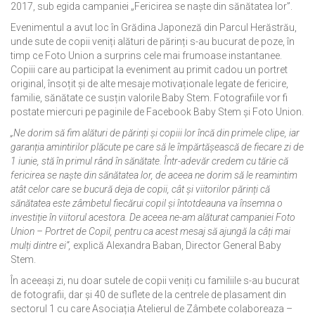
2017, sub egida campaniei „Fericirea se naște din sănătatea lor”.
Evenimentul a avut loc în Grădina Japoneză din Parcul Herăstrău,
unde sute de copii veniți alături de părinți s-au bucurat de poze, în
timp ce Foto Union a surprins cele mai frumoase instantanee.
Copiii care au participat la eveniment au primit cadou un portret
original, însoțit și de alte mesaje motivaționale legate de fericire,
familie, sănătate ce susțin valorile Baby Stem. Fotografiile vor fi
postate miercuri pe paginile de Facebook Baby Stem și Foto Union.
„Ne dorim să fim alături de părinți și copiii lor încă din primele clipe, iar
garanția amintirilor plăcute pe care să le împărtășească de fiecare zi de
1 iunie, stă în primul rând în sănătate. Într-adevăr credem cu tărie că
fericirea se naște din sănătatea lor, de aceea ne dorim să le reamintim
atât celor care se bucură deja de copii, cât și viitorilor părinți că
sănătatea este zâmbetul fiecărui copil și întotdeauna va însemna o
investiție în viitorul acestora. De aceea ne-am alăturat campaniei Foto
Union – Portret de Copil, pentru ca acest mesaj să ajungă la câți mai
mulți dintre ei”,
explică Alexandra Baban, Director General Baby
Stem.
În aceeași zi, nu doar sutele de copii veniți cu familiile s-au bucurat
de fotografii, dar și 40 de suflete de la centrele de plasament din
sectorul 1 cu care Asociația Atelierul de Zâmbete colaboreaza –