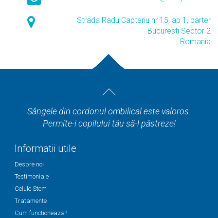
Strada Radu Captariu nr 15, ap 1, parter
Bucuresti Sector 2
Romania
Sângele din cordonul ombilical este valoros.
Permite-i copilului tău să-l păstreze!
Informatii utile
Despre noi
Testimoniale
Celule Stem
Tratamente
Cum functioneaza?