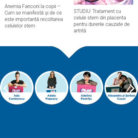
Anemia Fanconi la copii –
STUDIU: Tratament cu
Cum se manifestă și de ce
celule stem din placenta
este importantă recoltarea
pentru durerile cauzate de
celulelor stem
artrită