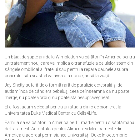
Un băiat de șapte ani de la Wimbledon va călători în America pentru
un tratament nou, care va implica o transfuzie a celulelor stem din
sângele ombilical al fratelui său pentru a repara daunele asupra
creierului său și astfel va avea o a doua șansă la viață.
Jay Shetty suferă de o formă rară de paralizie cerebrală și de
autism încă de când era bebeluș, ceea ce înseamnă că nu poate
merge, nu poate vorbi și nu poate sta nesupravegheat.
El a fost acum selectat pentru un studiu clinic de pionierat la
Universitatea Duke Medical Center cu Cells4Life.
Familia sa va călători în America pe 11 martie pentru o săptămână
de tratament. Autoritatea pentru Alimente și Medicamente din
America a acordat permisiunea Universității Duke în octombrie