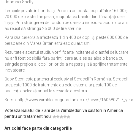
doamnei Shetty.
Terapiile private în Londra și Polonia au costat cuplul între 16.000 și
20.000 de lire sterline pe an, majoritatea banilor fiind finanțați de ei
înșiși. Prin strângerea de fonduri pe care au început-o acum doi ani
au reușit să strângă 26.000 de lire sterline.
Paralizia cerebrală afectează 1 din 400 de copii și peste 600.000 de
persoane din Marea Britanie trăiesc cu autism.
Rezultatele acestui studiu vor fi foarte incitante și o astfel de lucrare
nu ar fi fost posibilă fără părinții care au ales să aiba o bancă cu
sângele prețios al copiilor lor de la naștere și să sprijine tratamente
inovatoare.
Baby Stem este partenerul exclusiv al Seracell în România. Seracell
are peste 1000 de tratamente cu celule stem, iar peste 100 de
pacienți apelează anual la serviciile acestora.
Sursa: http://www.wimbledonguardian.co.uk/news/16068021.7_year
Voteaza Băiatul de 7 ani de la Wimbledon va călători în America
pentru un tratament nou:
Articolul face parte din categoriile