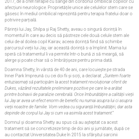
2017, de a oferi terapie cu sânge din cordonul ombilical copiilor cu
afecțiuni neurologice. Proprietățile unice ale celulelor stem care se
găsesc în mediul ombilical reprezintă pentru terapia fratelui doar o
potrivire parțială.
Părinții lui Jay, Shilpa și Raj Shetty, aveau o singură dorință în
momentul în care au decis să păstreze cele două celule stem ale
celui de-al doilea copil Kairav, aceea dorință fiind să schimbe
parcursul vieții lui Jay, iar această dorință s-a împlinit. Mama lui
speră că tratamentul îi va permite într-o bună zi să meargă, să
alerge și poate chiar să o îmbrățișeze pentru prima dată.
Doamna Shetty, în vârstă de 40 de ani, care locuiește pe strada
Inner Park împreună cu cei doi fii și soți, a declarat: „
Suntem foarte
entuziasmați să participăm la acest tratament revoluționar oferit de
Dukes, văzând rezultatele preliminare pozitive pe care le-a arătat
printre bolnavii de paralizie cerebrală. Orice îmbunătățire a calității vieții
lui Jay ar avea un efect enorm de benefic nu numai asupra lui ci asupra
vieții noastre de familie. Vom vedea cu siguranță îmbunătățiri, dar asta
depinde de corpul lui Jay si cum va asimila acest tratament
.”
Domnul și doamna Shetty au spus că au așteptat ca acest
tratament să se concretizeze timp de doi ani și jumătate, după ce
au contactat Universitatea Duke în 2015 la sfârșitul sarcinii