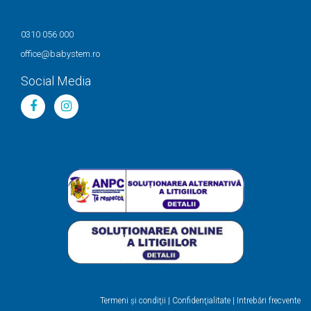
0310 056 000
office@babystem.ro
Social Media
Termeni şi condiţii
|
Confidenţialitate
|
Intrebări frecvente