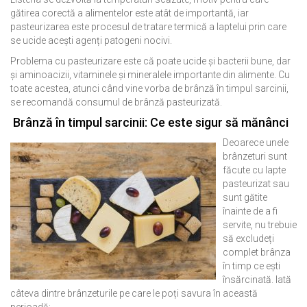
gătirea corectă a alimentelor este atât de importantă, iar
pasteurizarea este procesul de tratare termică a laptelui prin care
se ucide acești agenți patogeni nocivi.
Problema cu pasteurizare este că poate ucide și bacterii bune, dar
și aminoacizii, vitaminele și mineralele importante din alimente. Cu
toate acestea, atunci când vine vorba de brânză în timpul sarcinii,
se recomandă consumul de brânză pasteurizată.
Brânză în timpul sarcinii: Ce este sigur să mănânci
Deoarece unele
brânzeturi sunt
făcute cu lapte
pasteurizat sau
sunt gătite
înainte de a fi
servite, nu trebuie
să excludeți
complet brânza
în timp ce ești
însărcinată. Iată
câteva dintre brânzeturile pe care le poți savura în această