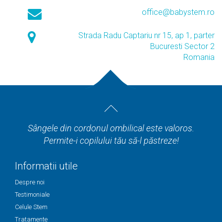
office@babystem.ro
Strada Radu Captariu nr 15, ap 1, parter
Bucuresti Sector 2
Romania
Sângele din cordonul ombilical este valoros.
Permite-i copilului tău să-l păstreze!
Informatii utile
Despre noi
Testimoniale
Celule Stem
Tratamente