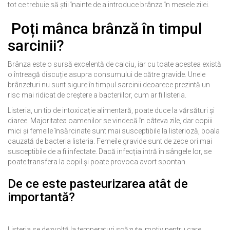
tot ce trebuie să știi înainte de a introduce brânza în mesele zilei.
Poți mânca brânză în timpul
sarcinii?
Brânza este o sursă excelentă de calciu, iar cu toate acestea există
o întreagă discuție asupra consumului de către gravide. Unele
brânzeturi nu sunt sigure în timpul sarcinii deoarece prezintă un
risc mai ridicat de creștere a bacteriilor, cum ar fi listeria.
Listeria, un tip de intoxicație alimentară, poate duce la vărsături și
diaree. Majoritatea oamenilor se vindecă în câteva zile, dar copiii
mici și femeile însărcinate sunt mai susceptibile la listerioză, boala
cauzată de bacteria listeria. Femeile gravide sunt de zece ori mai
susceptibile de a fi infectate. Dacă infecția intră în sângele lor, se
poate transfera la copil și poate provoca avort spontan.
De ce este pasteurizarea atât de
importantă?
Listeria se dezvoltă la temperaturi scăzute, motiv pentru care