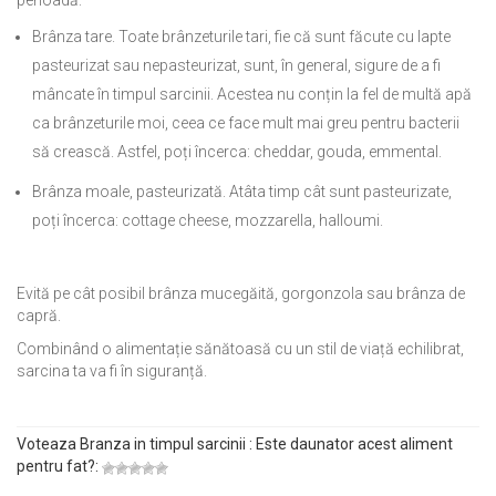
perioadă:
Brânza tare. Toate brânzeturile tari, fie că sunt făcute cu lapte
pasteurizat sau nepasteurizat, sunt, în general, sigure de a fi
mâncate în timpul sarcinii. Acestea nu conțin la fel de multă apă
ca brânzeturile moi, ceea ce face mult mai greu pentru bacterii
să crească. Astfel, poți încerca: cheddar, gouda, emmental.
Brânza moale, pasteurizată. Atâta timp cât sunt pasteurizate,
poți încerca: cottage cheese, mozzarella, halloumi.
Evită pe cât posibil brânza mucegăită, gorgonzola sau brânza de
capră.
Combinând o alimentație sănătoasă cu un stil de viață echilibrat,
sarcina ta va fi în siguranță.
Voteaza Branza in timpul sarcinii : Este daunator acest aliment
pentru fat?: