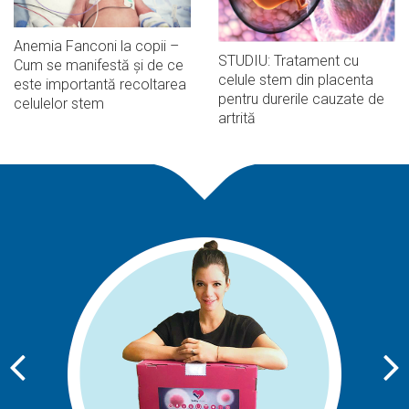
Anemia Fanconi la copii –
STUDIU: Tratament cu
Cum se manifestă și de ce
celule stem din placenta
este importantă recoltarea
pentru durerile cauzate de
celulelor stem
artrită