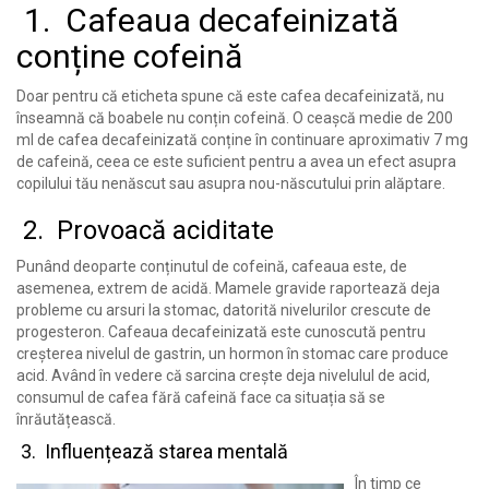
1.
Cafeaua decafeinizată
conține cofeină
Doar pentru că eticheta spune că este cafea decafeinizată, nu
înseamnă că boabele nu conțin cofeină. O ceașcă medie de 200
ml de cafea decafeinizată conține în continuare aproximativ 7 mg
de cafeină, ceea ce este suficient pentru a avea un efect asupra
copilului tău nenăscut sau asupra nou-născutului prin alăptare.
2.
Provoacă aciditate
Punând deoparte conținutul de cofeină, cafeaua este, de
asemenea, extrem de acidă. Mamele gravide raportează deja
probleme cu arsuri la stomac, datorită nivelurilor crescute de
progesteron. Cafeaua decafeinizată este cunoscută pentru
creșterea nivelul de gastrin, un hormon în stomac care produce
acid. Având în vedere că sarcina crește deja nivelulul de acid,
consumul de cafea fără cafeină face ca situația să se
înrăutățească.
3.
Influențează starea mentală
În timp ce