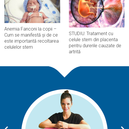
Anemia Fanconi la copii –
STUDIU: Tratament cu
Cum se manifestă și de ce
celule stem din placenta
este importantă recoltarea
pentru durerile cauzate de
celulelor stem
artrită