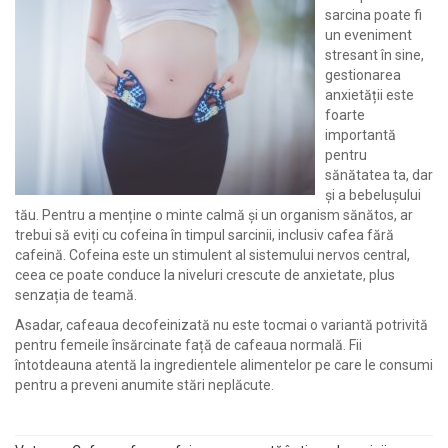
sarcina poate fi
un eveniment
stresant în sine,
gestionarea
anxietății este
foarte
importantă
pentru
sănătatea ta, dar
și a bebelușului
tău. Pentru a menține o minte calmă și un organism sănătos, ar
trebui să eviți cu cofeina în timpul sarcinii, inclusiv cafea fără
cafeină. Cofeina este un stimulent al sistemului nervos central,
ceea ce poate conduce la niveluri crescute de anxietate, plus
senzația de teamă.
Asadar, cafeaua decofeinizată nu este tocmai o variantă potrivită
pentru femeile însărcinate față de cafeaua normală. Fii
întotdeauna atentă la ingredientele alimentelor pe care le consumi
pentru a preveni anumite stări neplăcute.