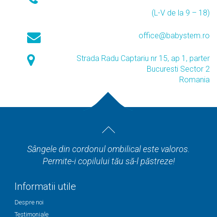
(L-V de la 9 – 18)
office@babystem.ro
Strada Radu Captariu nr 15, ap 1, parter
Bucuresti Sector 2
Romania
Sângele din cordonul ombilical este valoros.
Permite-i copilului tău să-l păstreze!
Informatii utile
Despre noi
Testimoniale