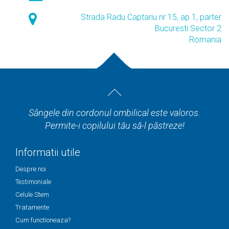
Strada Radu Captariu nr 15, ap 1, parter
Bucuresti Sector 2
Romania
Sângele din cordonul ombilical este valoros.
Permite-i copilului tău să-l păstreze!
Informatii utile
Despre noi
Testimoniale
Celule Stem
Tratamente
Cum functioneaza?