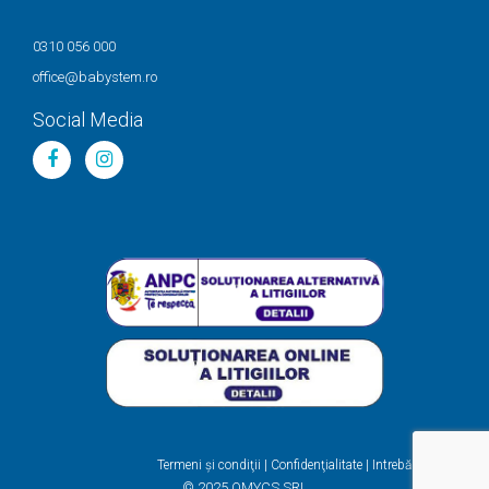
0310 056 000
office@babystem.ro
Social Media
Termeni şi condiţii
|
Confidenţialitate
|
Intrebări frecvente
© 2025 OMYCS SRL