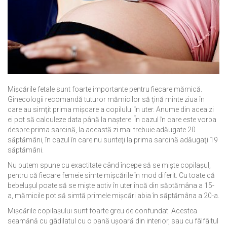
Mişcările fetale sunt foarte importante pentru fiecare mămică.
Ginecologii recomandă tuturor mămicilor să ţină minte ziua în
care au simţit prima mişcare a copilului în uter. Anume din acea zi
ei pot să calculeze data până la naştere. În cazul în care este vorba
despre prima sarcină, la această zi mai trebuie adăugate 20
săptămâni, în cazul în care nu sunteţi la prima sarcină adăugaţi 19
săptămâni.
Nu putem spune cu exactitate când începe să se mişte copilaşul,
pentru că fiecare femeie simte mişcările în mod diferit. Cu toate că
bebeluşul poate să se mişte activ în uter încă din săptămâna a 15-
a, mămicile pot să simtă primele mişcări abia în săptămâna a 20-a.
Mişcările copilaşului sunt foarte greu de confundat. Acestea
seamănă cu gâdilatul cu o pană uşoară din interior, sau cu fâlfâitul