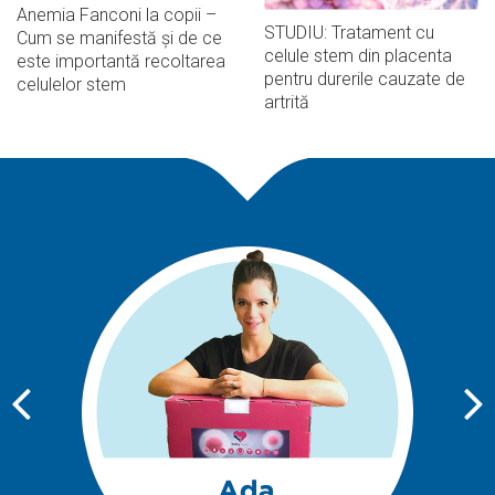
Anemia Fanconi la copii –
STUDIU: Tratament cu
Cum se manifestă și de ce
celule stem din placenta
este importantă recoltarea
pentru durerile cauzate de
celulelor stem
artrită