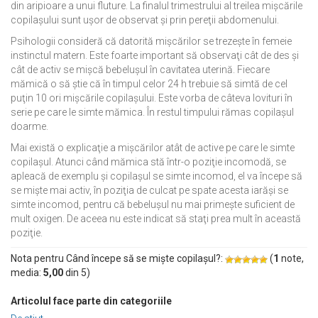
din aripioare a unui fluture. La finalul trimestrului al treilea mişcările
copilaşului sunt uşor de observat şi prin pereţii abdomenului.
Psihologii consideră că datorită mişcărilor se trezeşte în femeie
instinctul matern. Este foarte important să observaţi cât de des şi
cât de activ se mişcă bebeluşul în cavitatea uterină. Fiecare
mămică o să ştie că în timpul celor 24 h trebuie să simtă de cel
puţin 10 ori mişcările copilaşului. Este vorba de câteva lovituri în
serie pe care le simte mămica. În restul timpului rămas copilaşul
doarme.
Mai există o explicaţie a mişcărilor atât de active pe care le simte
copilaşul. Atunci când mămica stă într-o poziţie incomodă, se
apleacă de exemplu şi copilaşul se simte incomod, el va începe să
se mişte mai activ, în poziţia de culcat pe spate acesta iarăşi se
simte incomod, pentru că bebeluşul nu mai primeşte suficient de
mult oxigen. De aceea nu este indicat să staţi prea mult în această
poziţie.
Nota pentru Când începe să se mişte copilaşul?:
(
1
note,
media:
5,00
din
5
)
Articolul face parte din categoriile