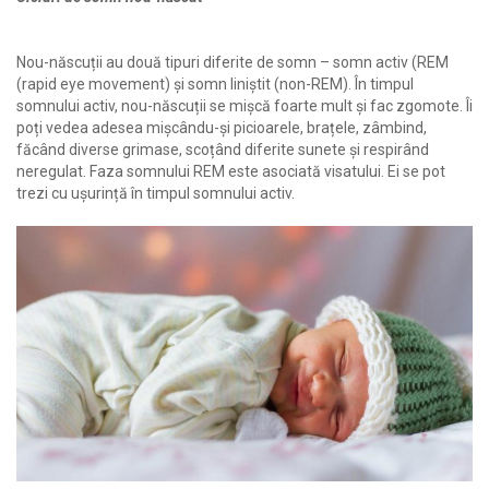
Nou-născuții au două tipuri diferite de somn – somn activ (REM
(rapid eye movement) și somn liniștit (non-REM). În timpul
somnului activ, nou-născuții se mișcă foarte mult și fac zgomote. Îi
poți vedea adesea mișcându-și picioarele, brațele, zâmbind,
făcând diverse grimase, scoțând diferite sunete și respirând
neregulat. Faza somnului REM este asociată visatului. Ei se pot
trezi cu ușurință în timpul somnului activ.