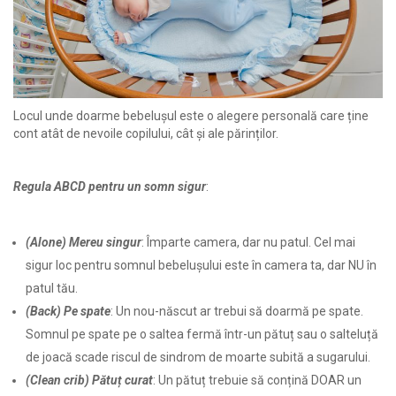
Locul unde doarme bebelușul este o alegere personală care ține
cont atât de nevoile copilului, cât și ale părinților.
Regula ABCD pentru un somn sigur
:
(Alone) Mereu singur
: Împarte camera, dar nu patul. Cel mai
sigur loc pentru somnul bebelușului este în camera ta, dar NU în
patul tău.
(Back) Pe spate
: Un nou-născut ar trebui să doarmă pe spate.
Somnul pe spate pe o saltea fermă într-un pătuț sau o salteluță
de joacă scade riscul de sindrom de moarte subită a sugarului.
(Clean crib) Pătuț curat
: Un pătuț trebuie să conțină DOAR un