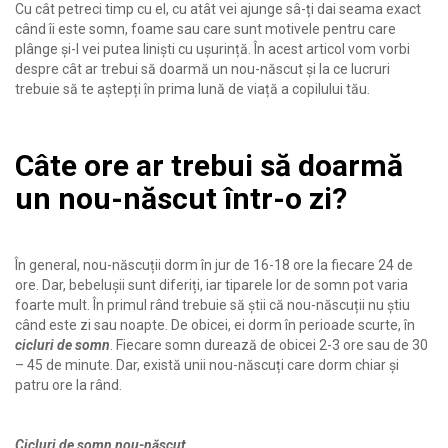
Cu cât petreci timp cu el, cu atât vei ajunge sâ-ți dai seama exact
când îi este somn, foame sau care sunt motivele pentru care
plânge și-l vei putea liniști cu ușurință. În acest articol vom vorbi
despre cât ar trebui să doarmă un nou-născut și la ce lucruri
trebuie să te aștepți în prima lună de viață a copilului tău.
Câte ore ar trebui să doarmă
un nou-născut într-o zi?
În general, nou-născuții dorm în jur de 16-18 ore la fiecare 24 de
ore. Dar, bebelușii sunt diferiți, iar tiparele lor de somn pot varia
foarte mult. În primul rând trebuie să știi că nou-născuții nu știu
când este zi sau noapte. De obicei, ei dorm în perioade scurte, în
cicluri de somn
. Fiecare somn durează de obicei 2-3 ore sau de 30
– 45 de minute. Dar, există unii nou-născuți care dorm chiar și
patru ore la rând.
Cicluri de somn nou-născut