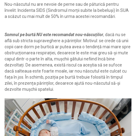
Nou-născutul nu are nevoie de perne sau de păturică pentru
învelit. Incidenta SIDS (Sindromul morții subite la bebeluși) în SUA
a scăzut cu mai mult de 50% în urma acestei recomandări.
Somnul pe burtă NU este recomandat nou-născuților
, dacă nu se
află sub stricta supraveghere a părinților. Motivul: se crede că unii
copii care dorm pe burtică ar putea avea o tendință mai mare spre
obstrucționarea respirației, deoarece le este mai greu să-și mute
capul dintr-o parte în alta, mușchii gâtului nefiind încă bine
dezvoltați. De asemenea, există riscul ca aceștia să se sufoce
dacă salteaua este foarte moale, iar nou născutul este culcat cu
fața în jos. În schimb, poziția pe burtă trebuie folosită în timpul
zilei, în prezența părinților, deoarece ajută nou-născutul să-și
dezvolte mușchii spatelui.