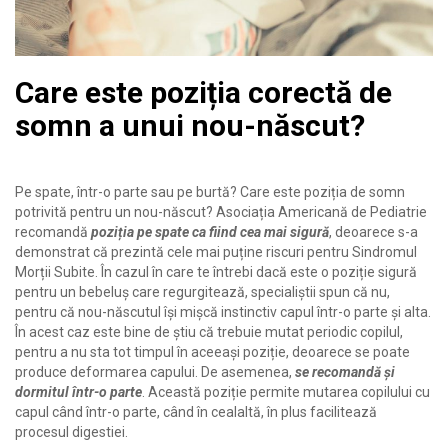
Care este poziția corectă de
somn a unui nou-născut?
Pe spate, într-o parte sau pe burtă? Care este poziția de somn
potrivită pentru un nou-născut? Asociația Americană de Pediatrie
recomandă
poziția pe spate ca fiind cea mai sigură
, deoarece s-a
demonstrat că prezintă cele mai puține riscuri pentru Sindromul
Morții Subite. În cazul în care te întrebi dacă este o poziție sigură
pentru un bebeluș care regurgitează, specialiștii spun că nu,
pentru că nou-născutul își mișcă instinctiv capul într-o parte și alta.
În acest caz este bine de știu că trebuie mutat periodic copilul,
pentru a nu sta tot timpul în aceeași poziție, deoarece se poate
produce deformarea capului. De asemenea,
se recomandă și
dormitul într-o parte
. Această poziție permite mutarea copilului cu
capul când într-o parte, când în cealaltă, în plus facilitează
procesul digestiei.