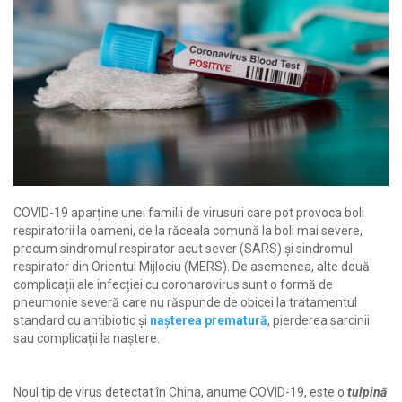
COVID-19 aparține unei familii de virusuri care pot provoca boli
respiratorii la oameni, de la răceala comună la boli mai severe,
precum sindromul respirator acut sever (SARS) și sindromul
respirator din Orientul Mijlociu (MERS). De asemenea, alte două
complicații ale infecției cu coronarovirus sunt o formă de
pneumonie severă care nu răspunde de obicei la tratamentul
standard cu antibiotic și
nașterea prematură
, pierderea sarcinii
sau complicații la naștere.
Noul tip de virus detectat în China, anume COVID-19, este o
tulpină