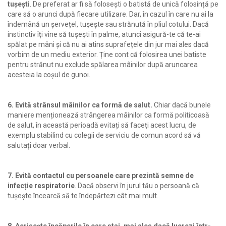
tușești
. De preferat ar fi să folosești o batistă de unică folosință pe
care să o arunci după fiecare utilizare. Dar, în cazul în care nu ai la
îndemână un șervețel, tușește sau strănută în pliul cotului. Dacă
instinctiv îți vine să tușești în palme, atunci asigură-te că te-ai
spălat pe mâni și că nu ai atins suprafețele din jur mai ales dacă
vorbim de un mediu exterior. Ține cont că folosirea unei batiste
pentru strănut nu exclude spălarea mâinilor după aruncarea
acesteia la coșul de gunoi.
6. Evită strânsul mâinilor ca formă de salut.
Chiar dacă bunele
maniere menționează strângerea mâinilor ca formă politicoasă
de salut, în această perioadă evitați să faceți acest lucru, de
exemplu stabilind cu colegii de serviciu de comun acord să vă
salutați doar verbal.
7. Evită contactul cu persoanele care prezintă semne de
infecție respiratorie
. Dacă observi în jurul tău o persoană că
tușește încearcă să te îndepărtezi cât mai mult.