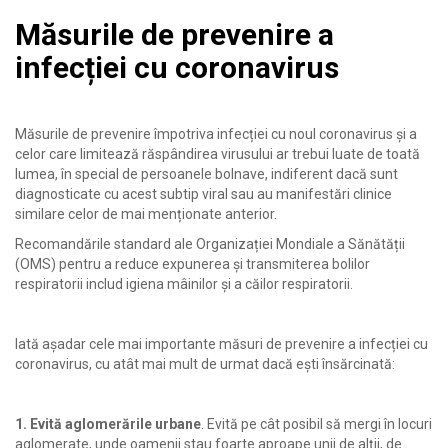
Măsurile de prevenire a
infecției cu coronavirus
Măsurile de prevenire împotriva infecției cu noul coronavirus și a
celor care limitează răspândirea virusului ar trebui luate de toată
lumea, în special de persoanele bolnave, indiferent dacă sunt
diagnosticate cu acest subtip viral sau au manifestări clinice
similare celor de mai menționate anterior.
Recomandările standard ale Organizației Mondiale a Sănătății
(OMS) pentru a reduce expunerea și transmiterea bolilor
respiratorii includ igiena mâinilor și a căilor respiratorii.
Iată așadar cele mai importante măsuri de prevenire a infecției cu
coronavirus, cu atât mai mult de urmat dacă ești însărcinată:
1. Evită aglomerările urbane
. Evită pe cât posibil să mergi în locuri
aglomerate, unde oamenii stau foarte aproape unii de alții, de