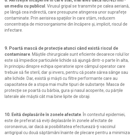
8. Aerisește încăperile în care stai, mai ales dacă lucrezi într-
un mediu cu publicul
. Virusul gripal se transmite pe calea aeriană,
pe lângă cea indirectă, care presupune atingerea unor suprafeţe
contaminate. Prin aerisirea spaţiilor în care stăm, reducem
concentraţia de microorganisme din încăpere şi, implicit, riscul de
infectare.
9. Poartă mască de protecție atunci când există riscul de
contaminare
. Măștile chirurgicale sunt eficiente deoarece rolul lor
este să împiedice particulele lichide să ajungă dintr-o parte în alta,
în principiu dinspre echipa operatorie spre câmpul operator care
trebuie să fie steril, dar și invers, pentru că poate sărea sânge sau
alte lichide. Dar, există și măști cu filtre performante care au
capacitatea de a stopa mai multe tipuri de substanțe. Masca de
protecție se poartă cu bărbia, gura și nasul acoperite, cu părțile
laterale ale măștii cât mai bine lipite de obraji.
10. Evită deplasările în zonele afectate
. În contextul epidemiei,
este de preferat să eviți deplasările în zonele afectate de
coronavirus, iar dacă ai posibilitatea efectuează-ți vaccinul
antigripal cu două săptămâni înainte de plecare pentru a minimiza