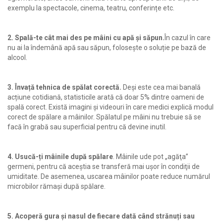
exemplu la spectacole, cinema, teatru, conferințe etc.
2. Spală-te cât mai des pe mâini cu apă și săpun.
În cazul în care
nu ai la îndemână apă sau săpun, folosește o soluție pe bază de
alcool.
3. Învață tehnica de spălat corectă.
Deși este cea mai banală
acțiune cotidiană, statisticile arată că doar 5% dintre oameni de
spală corect. Există imagini și videouri în care medici explică modul
corect de spălare a mâinilor. Spălatul pe mâini nu trebuie să se
facă în grabă sau superficial pentru că devine inutil.
4. Usucă-ți mâinile după spălare
. Mâinile ude pot „agăţa”
germeni, pentru că aceştia se transferă mai uşor în condiţii de
umiditate. De asemenea, uscarea mâinilor poate reduce numărul
microbilor rămaşi după spălare.
5. Acoperă gura și nasul de fiecare dată când strănuți sau