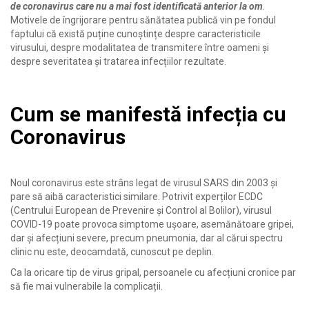
de coronavirus care nu a mai fost identificată anterior la om
.
Motivele de îngrijorare pentru sănătatea publică vin pe fondul
faptului că există puține cunoștințe despre caracteristicile
virusului, despre modalitatea de transmitere între oameni și
despre severitatea și tratarea infecțiilor rezultate.
Cum se manifestă infecția cu
Coronavirus
Noul coronavirus este strâns legat de virusul SARS din 2003 și
pare să aibă caracteristici similare. Potrivit experților ECDC
(Centrului European de Prevenire și Control al Bolilor), virusul
COVID-19 poate provoca simptome ușoare, asemănătoare gripei,
dar și afecțiuni severe, precum pneumonia, dar al cărui spectru
clinic nu este, deocamdată, cunoscut pe deplin.
Ca la oricare tip de virus gripal, persoanele cu afecțiuni cronice par
să fie mai vulnerabile la complicații.