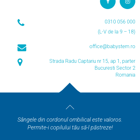
0310 056 000
(L-V de la 9 – 18)
office@babystem.ro
Strada Radu Captariu nr 15, ap 1, parter
Bucuresti Sector 2
Romania
Sângele din cordonul ombilical este valoros.
Permite-i copilului tău să-l păstreze!