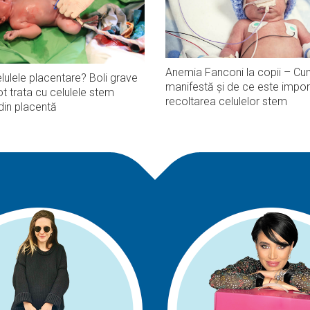
Anemia Fanconi la copii – Cu
lulele placentare? Boli grave
manifestă și de ce este impor
t trata cu celulele stem
recoltarea celulelor stem
din placentă