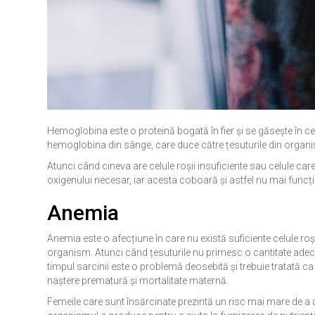
Hemoglobina este o proteină bogată în fier și se găsește în cel
hemoglobina din sânge, care duce către țesuturile din organ
Atunci când cineva are celule roșii insuficiente sau celule ca
oxigenului necesar, iar acesta coboară și astfel nu mai fun
Anemia
Anemia este o afecțiune în care nu există suficiente celule ro
organism. Atunci când țesuturile nu primesc o cantitate adecv
timpul sarcinii este o problemă deosebită și trebuie tratată c
naștere prematură și mortalitate maternă.
Femeile care sunt însărcinate prezintă un risc mai mare de a 