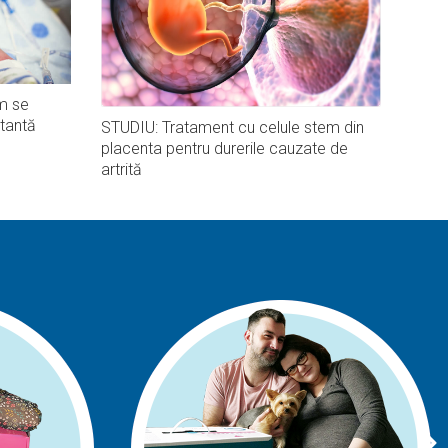
m se
tantă
STUDIU: Tratament cu celule stem din
placenta pentru durerile cauzate de
artrită