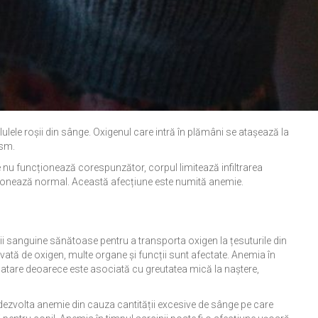
ulele roșii din sânge. Oxigenul care intră în plămâni se atașează la
ism.
re nu funcționează corespunzător, corpul limitează infiltrarea
cționează normal. Această afecțiune este numită anemie.
șii sanguine sănătoase pentru a transporta oxigen la țesuturile din
ată de oxigen, multe organe și funcții sunt afectate. Anemia în
a atare deoarece este asociată cu greutatea mică la naștere,
dezvolta anemie din cauza cantității excesive de sânge pe care