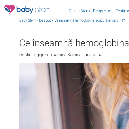
Celule Stem
Despre noi
Testim
Baby Stem
»
De stiut
»
Ce înseamnă hemoglobina scăzută în sarcină?
Ce înseamnă hemoglobina 
De stiut
Ingrijrea in sarcina
Sarcina sanatoasa