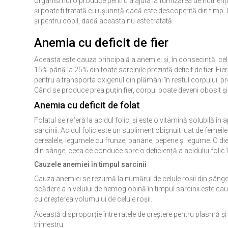
organismul o produce pentru a ajuta la furnizarea de nutrienți
și poate fi tratată cu ușurință dacă este descoperită din tim
și pentru copil, dacă aceasta nu este tratată.
Anemia cu deficit de fier
Aceasta este cauza principală a anemiei și, în consecință, cel 
15% până la 25% din toate sarcinile prezintă deficit de fier. Fier
pentru a transporta oxigenul din plămâni în restul corpului, pr
Când se produce prea puțin fier, corpul poate deveni obosit și 
Anemia cu deficit de folat
Folatul se referă la acidul folic, și este o vitamină solubilă în
sarcinii. Acidul folic este un supliment obișnuit luat de femeile 
cerealele, legumele cu frunze, banane, pepene și legume. O diet
din sânge, ceea ce conduce spre o deficiență a acidului folic
Cauzele anemiei în timpul sarcinii
Cauza anemiei se rezumă la numărul de celule roșii din sâng
scădere a nivelului de hemoglobină în timpul sarcinii este c
cu creșterea volumului de celule roșii.
Această disproporție între ratele de creștere pentru plasmă și 
trimestru.