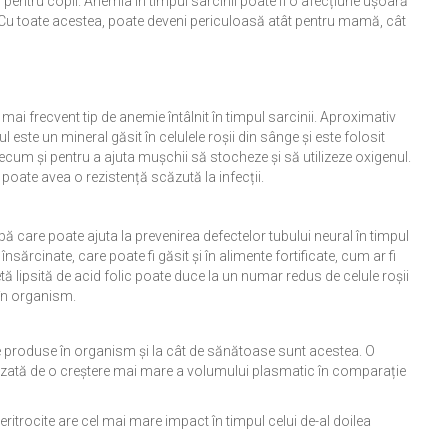
 pentru copil. Anemia în timpul sarcinii poate fi o afecțiune ușoară
p. Cu toate acestea, poate deveni periculoasă atât pentru mamă, cât
mai frecvent tip de anemie întâlnit în timpul sarcinii. Aproximativ
ul este un mineral găsit în celulele roșii din sânge și este folosit
ecum și pentru a ajuta mușchii să stocheze și să utilizeze oxigenul.
poate avea o rezistență scăzută la infecții.
 apă care poate ajuta la prevenirea defectelor tubului neural în timpul
însărcinate, care poate fi găsit și în alimente fortificate, cum ar fi
ă lipsită de acid folic poate duce la un numar redus de celule roșii
 în organism.
e produse în organism și la cât de sănătoase sunt acestea. O
auzată de o creștere mai mare a volumului plasmatic în comparație
eritrocite are cel mai mare impact în timpul celui de-al doilea