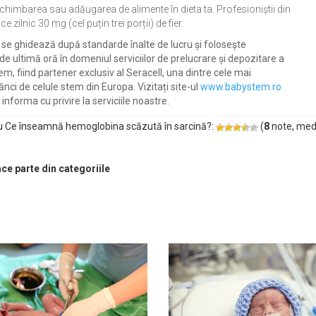
 schimbarea sau adăugarea de alimente în dieta ta. Profesioniștii din
nic 30 mg (cel puțin trei porții) de fier.
se ghidează după standarde înalte de lucru și folosește
de ultimă oră în domeniul serviciilor de prelucrare și depozitare a
tem, fiind partener exclusiv al Seracell, una dintre cele mai
nci de celule stem din Europa. Vizitați site-ul
www.babystem.ro
informa cu privire la serviciile noastre.
u Ce înseamnă hemoglobina scăzută în sarcină?:
(
8
note, med
ace parte din categoriile