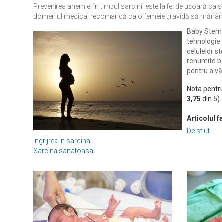
Prevenirea anemiei în timpul sarcinii este la fel de ușoară ca
domeniul medical recomandă ca o femeie gravidă să mănânce zil
Baby Stem 
tehnologie 
celulelor s
renumite bă
pentru a vă 
Nota pentr
3,75
din
5
)
Articolul f
De stiut
Ingrijrea in sarcina
Sarcina sanatoasa