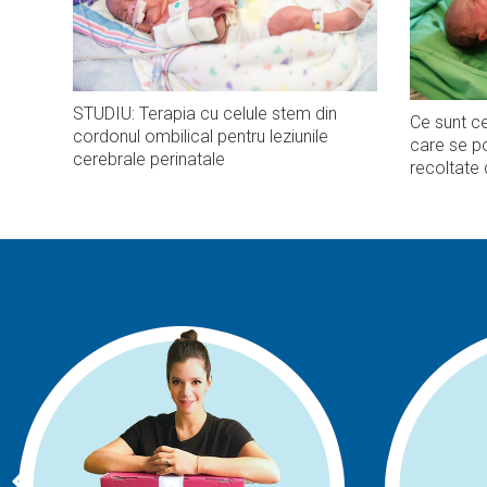
STUDIU: Terapia cu celule stem din
Ce sunt ce
cordonul ombilical pentru leziunile
care se po
cerebrale perinatale
recoltate 