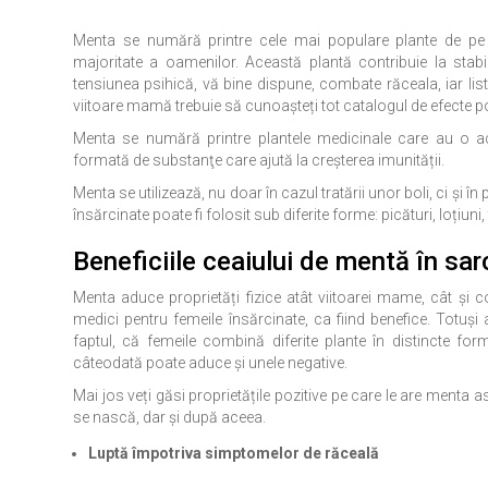
Menta se numără printre cele mai populare plante de pe 
majoritate a oamenilor. Această plantă contribuie la stabil
tensiunea psihică, vă bine dispune, combate răceala, iar lis
viitoare mamă trebuie să cunoaşteți tot catalogul de efecte p
Menta se numără printre plantele medicinale care au o a
formată de substanţe care ajută la creșterea imunității.
Menta se utilizează, nu doar în cazul tratării unor boli, ci şi
însărcinate poate fi folosit sub diferite forme: picături, loțiuni, 
Beneficiile
ceaiului de mentă în sar
Menta aduce proprietăți fizice atât viitoarei mame, cât și 
medici pentru femeile însărcinate, ca fiind benefice. Totu
faptul, că femeile combină diferite plante în distincte fo
câteodată poate aduce și unele negative.
Mai jos veți găsi proprietățile pozitive pe care le are menta 
se nască, dar și după aceea.
Luptă împotriva simptomelor de răceală