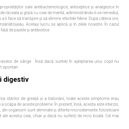
oprietăţilor sale antibactereologice, antiseptice şi analgezice în
ți de răceala și gripă cu ceai de mentă, adiministrându-li-se remediul,
 îi face să transpire și să elimine efectele febrei. După câteva ore,
însănătoşeau. Acelaşi lucru se aplică şi în zilele noastre. În cazul
ță de pastile și antibiotice.
vaselor de sânge . Însă dacă sunteți în aşteptarea unui copil nu
rt spontan.
i digestiv
ța stărilor de greaţă şi a balonării, toate aceste simptome erau
u a scăpa de aceste probleme. În prezent, însă, acesta este interzis,
 din organism sunt eliminate şi diferite microelemente folositoare
le acestui ceai, chiar şi dacă nu suferiți de nicio boală. Cel mai