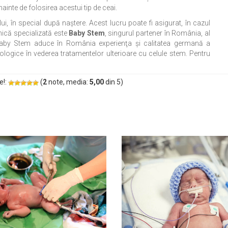
inte de folosirea acestui tip de ceai.
i, în special după naştere. Acest lucru poate fi asigurat, în cazul
inică specializată este
Baby Stem
, singurul partener în România, al
Baby Stem aduce în România experienţa şi calitatea germană a
iologice în vederea tratamentelor ulterioare cu celule stem. Pentru
e!:
(
2
note, media:
5,00
din
5
)