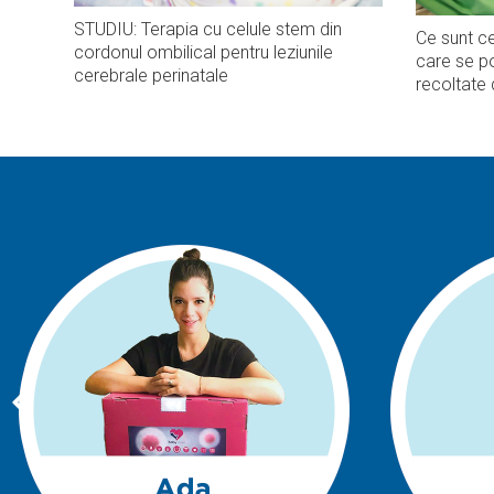
STUDIU: Terapia cu celule stem din
Ce sunt ce
cordonul ombilical pentru leziunile
care se po
cerebrale perinatale
recoltate 