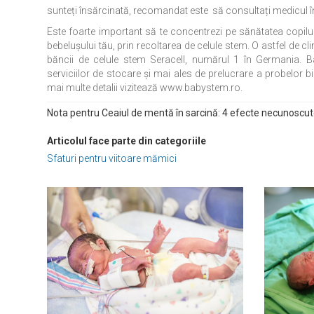
sunteți însărcinată, recomandat este să consultați medicul îna
Este foarte important să te concentrezi pe sănătatea copilulu
bebeluşului tău, prin recoltarea de celule stem. O astfel de cl
băncii de celule stem Seracell, numărul 1 în Germania. 
serviciilor de stocare şi mai ales de prelucrare a probelor b
mai multe detalii vizitează www.babystem.ro.
Nota pentru Ceaiul de mentă în sarcină: 4 efecte necunoscut
Articolul face parte din categoriile
Sfaturi pentru viitoare mămici