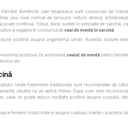
Pământ. Beneficiile sale terapeutice sunt cunoscute de marea
irea unui nivel normal de tensiune, reduce stresul, echilibrează
ta poate continua. Totuşi, dacă sunteți în perioada de sarcină, ca
ozitive şi negative în consumul de
ceai de mentă în sarcină
.
cţiune pozitivă asupra organismul uman. Această acţiune este
 în prevenirea acestora. De asemenea,
ceaiul de mentă
pentru femeile
tincturi etc.
cină
copilului. Unele tratamente tradiționale sunt recomandate de către
şi această situație nu se aplică mereu. După cum este recunoscut
rme, ceea ce poate aduce rezultate pozitive asupra corpului, dar
asupra femeilor însărcinate și asupra copilului, înainte ca acesta să