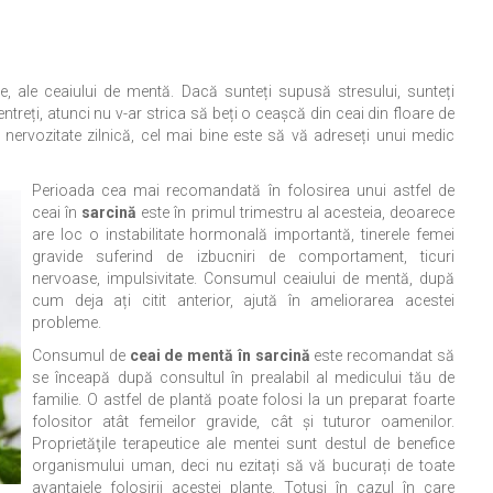
re, ale ceaiului de mentă. Dacă sunteți supusă stresului, sunteți
ntreți, atunci nu v-ar strica să beți o ceaşcă din ceai din floare de
e nervozitate zilnică, cel mai bine este să vă adreseți unui medic
Perioada cea mai recomandată în folosirea unui astfel de
ceai în
sarcină
este în primul trimestru al acesteia, deoarece
are loc o instabilitate hormonală importantă, tinerele femei
gravide suferind de izbucniri de comportament, ticuri
nervoase, impulsivitate. Consumul ceaiului de mentă, după
cum deja ați citit anterior, ajută în ameliorarea acestei
probleme.
Consumul de
ceai de mentă în sarcină
este recomandat să
se înceapă după consultul în prealabil al medicului tău de
familie. O astfel de plantă poate folosi la un preparat foarte
folositor atât femeilor gravide, cât şi tuturor oamenilor.
Proprietăţile terapeutice ale mentei sunt destul de benefice
organismului uman, deci nu ezitați să vă bucurați de toate
avantajele folosirii acestei plante. Totuși în cazul în care