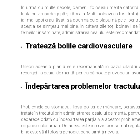
În urmă cu multe secole, oamenii foloseau menta datorită pr
lupta cu viruşii de gripă şi răceala. Mulți bolnavi au fost trata
iar mai apoi erau lăsați să doarmă cu o plapumă pe ei, pentru a
aceştia se simţeau mai bine. În câteva zile toţi bolnavii se 
femeilor însărcinate, administrarea ceaiului este recomandat fa
Tratează bolile cardiovasculare
Uneori această plantă este recomandată în cazul dilatării 
recurgeți la ceaiul de mentă, pentru că poate provoca un avo
Îndepărtarea problemelor tractulu
Problemele cu stomacul, lipsa poftei de mâncare, persisten
tratate în trecutul prin administrarea ceaiului de mentă, pentr
deoarece odată cu îndepărtarea parţială a acestor probleme,
organismului uman. De aceea este interzis consumul regulat a
bine este să îl folosiți periodic, când simțiți nevoia.