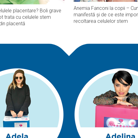
Anemia Fanconi la copii – Cu
lulele placentare? Boli grave
manifestă și de ce este impor
t trata cu celulele stem
recoltarea celulelor stem
din placentă