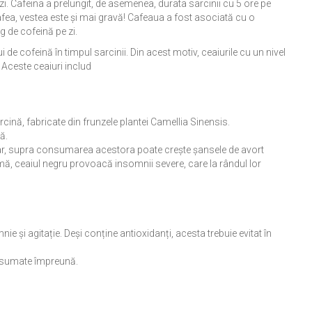
 Cafeina a prelungit, de asemenea, durata sarcinii cu 5 ore pe
fea, vestea este și mai gravă! Cafeaua a fost asociată cu o
g de cofeină pe zi.
e cofeină în timpul sarcinii. Din acest motiv, ceaiurile cu un nivel
. Aceste ceaiuri includ
arcină, fabricate din frunzele plantei Camellia Sinensis.
ă.
ar, supra consumarea acestora poate crește șansele de avort
mă, ceaiul negru provoacă insomnii severe, care la rândul lor
ie și agitație. Deși conține antioxidanți, acesta trebuie evitat în
onsumate împreună.