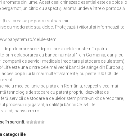
uri aromate din lume. Acest ceai chinezesc esențial este de obicei o
e bergamot, un citric cu aspect și aromă undeva între o portocală
tă evitarea sa pe parcursul sarcinii.
zise cu moderație sau deloc. Protejează-i viitorul și informează-te
://www.babystem.ro/celule-stem
i de prelucrare și de depozitare a celulelor stem în patru
e, prin colaborarea cu banca numărul 1 din Germania, dar și cu
i companii de servicii medicale (recoltare şi stocare celule stem)
ls4Life este una dintre cele mai vechi bănci de sânge din Europa şi
 acces copilului la mai multe tratamente, cu peste 100.000 de
rezent.
serviciu medical unic pe piaţa din România, respectiv cea mai
tă tehnologie de stocare cu patent propriu, dezvoltat de
eră servicii de stocare a celulelor stem printr-un kit de recoltare,
ul procesului şi garanţia calităţii băncii Cells4Life.
 vizitaţi babystem.ro.
se în sarcină:
in categoriile