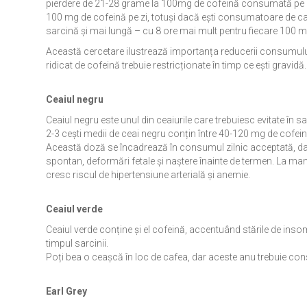
pierdere de 21-28 grame la 100mg de cofeină consumată pe zi.
100 mg de cofeină pe zi, totuși dacă ești consumatoare de ca
sarcină și mai lungă – cu 8 ore mai mult pentru fiecare 100 m
Această cercetare ilustrează importanța reducerii consumului d
ridicat de cofeină trebuie restricționate în timp ce ești gravidă
Ceaiul negru
Ceaiul negru este unul din ceaiurile care trebuiesc evitate în s
2-3 cești medii de ceai negru conțin între 40-120 mg de cofein
Această doză se încadrează în consumul zilnic acceptată, d
spontan, deformări fetale și naștere înainte de termen. La ma
cresc riscul de hipertensiune arterială și anemie.
Ceaiul verde
Ceaiul verde conține și el cofeină, accentuând stările de insomn
timpul sarcinii.
Poți bea o ceașcă în loc de cafea, dar aceste anu trebuie c
Earl Grey