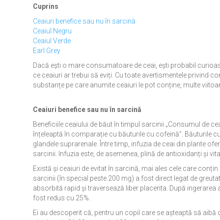
Cuprins
Ceaiuri benefice sau nu în sarcină
Ceaiul Negru
Ceaiul Verde
Earl Grey
Dacă ești o mare consumatoare de ceai, ești probabil curioasă
ce ceaiuri ar trebui să eviți. Cu toate avertismentele privind c
substanțe pe care anumite ceaiuri le pot conține, multe viito
Ceaiuri benefice sau nu în sarcină
Beneficiile ceaiului de băut în timpul sarcinii „Consumul de ce
înțeleaptă în comparație cu băuturile cu cofeină”. Băuturile cu
glandele suprarenale. Între timp, infuzia de ceai din plante of
sarcinii. Infuzia este, de asemenea, plină de antioxidanți și vit
Există și ceaiuri de evitat în sarcină, mai ales cele care conți
sarcinii (în special peste 200 mg) a fost direct legat de greuta
absorbită rapid și traversează liber placenta. După ingerarea 
fost redus cu 25%.
Ei au descoperit că, pentru un copil care se așteaptă să aibă 