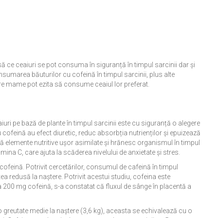
 ce ceaiuri se pot consuma în siguranță în timpul sarcinii dar și
onsumarea băuturilor cu cofeină în timpul sarcinii, plus alte
are mame pot ezita să consume ceaiul lor preferat.
aiuri pe bază de plante în timpul sarcinii este cu siguranță o alegere
 cofeină au efect diuretic, reduc absorbția nutrienților și epuizează
eră elemente nutritive ușor asimilate și hrănesc organismul în timpul
amina C, care ajuta la scăderea nivelului de anxietate și stres.
n cofeină. Potrivit cercetărilor, consumul de cafeină în timpul
tea redusă la naștere. Potrivit acestui studiu, cofeina este
a 200 mg cofeină, s-a constatat că fluxul de sânge în placentă a
o greutate medie la naștere (3,6 kg), aceasta se echivalează cu o