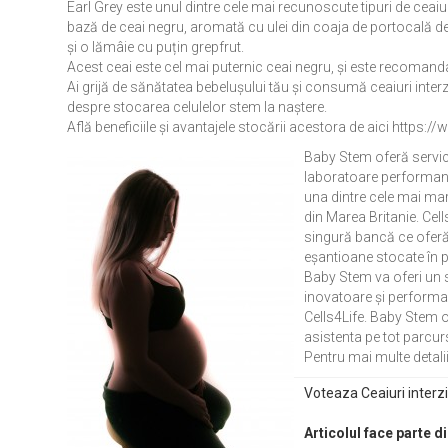
Earl Grey este unul dintre cele mai recunoscute tipuri de ceai
bază de ceai negru, aromată cu ulei din coaja de portocală d
și o lămâie cu puțin grepfrut.
Acest ceai este cel mai puternic ceai negru, și este recomanda
Ai grijă de sănătatea bebelușului tău și consumă ceaiuri inter
despre stocarea celulelor stem la naștere.
Află beneficiile și avantajele stocării acestora de aici https
Baby Stem oferă servici
laboratoare performant
una dintre cele mai mar
din Marea Britanie. Cel
singură bancă ce oferă
eşantioane stocate în p
Baby Stem va oferi un 
inovatoare şi performan
Cells4Life. Baby Stem of
asistenta pe tot parcurs
Pentru mai multe detalii
Voteaza Ceaiuri interzi
Articolul face parte d