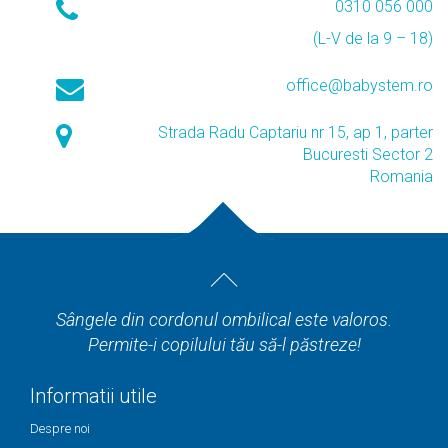
0310 056 000
(L-V de la 9 – 18)
office@babystem.ro
Strada Radu Captariu nr 15, ap 1, parter
Bucuresti Sector 2
Romania
Sângele din cordonul ombilical este valoros.
Permite-i copilului tău să-l păstreze!
Informatii utile
Despre noi