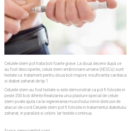
Celulele stem
pot trata boli foarte grave
.
La două decenii
după ce
au fost
descoperite
,
celule
stem embrionare umane
(
hESCs)
sunt
testate
ca tratament pentru
doua
boli majore
:
insuficienta cardiaca
s
i
diabet zaharat de tip
1
.
Celulele stem au fost testate si este demonstrat ca pot fi folosite in
peste 200 boli diferite.
Realizarea unui plasture special de celule
stem poate ajuta ca
la
regenerarea
muschiului inimii
distruse de
atacuri de cord
.
Celulele stem pot fi folosite in tratamentul diabetului
zaharat, in paralizie si orbire. Iar testele continua.
Sursa: newscientist.com