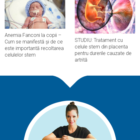
Anemia Fanconi la copii –
STUDIU: Tratament cu
Cum se manifestă și de ce
celule stem din placenta
este importantă recoltarea
pentru durerile cauzate de
celulelor stem
artrită