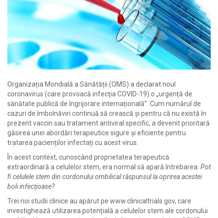
Organizația Mondială a Sănătății (OMS) a declarat noul
coronavirus (care provoacă infecția COVID-19) o „urgență de
sănătate publică de îngrijorare internațională”. Cum numărul de
cazuri de îmbolnăviri continuă să crească și pentru că nu există în
prezent vaccin sau tratament antiviral specific, a devenit prioritară
găsirea unei abordări terapeutice sigure și eficiente pentru
tratarea pacienților infectați cu acest virus.
În acest context, cunoscând proprietatea terapeutică
extraordinară a celulelor stem, era normal să apară întrebarea:
Pot
fi celulele stem din cordonului ombilical răspunsul la oprirea acestei
boli infecțioase?
Trei noi studii clinice au apărut pe www.clinicaltrials.gov, care
investighează utilizarea potențială a celulelor stem ale cordonului