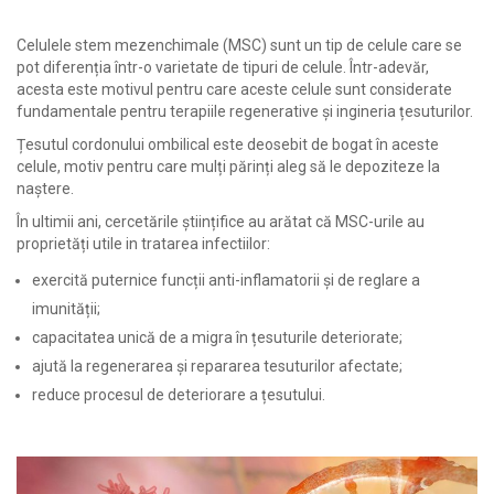
Celulele stem mezenchimale (MSC) sunt un tip de celule care se
pot diferenția într-o varietate de tipuri de celule. Într-adevăr,
acesta este motivul pentru care aceste celule sunt considerate
fundamentale pentru terapiile regenerative și ingineria țesuturilor.
Țesutul cordonului ombilical este deosebit de bogat în aceste
celule, motiv pentru care mulți părinți aleg să le depoziteze la
naștere.
În ultimii ani, cercetările științifice au arătat că MSC-urile au
proprietăți utile in tratarea infectiilor:
exercită puternice funcții anti-inflamatorii și de reglare a
imunității;
capacitatea unică de a migra în țesuturile deteriorate;
ajută la regenerarea și repararea tesuturilor afectate;
reduce procesul de deteriorare a țesutului.