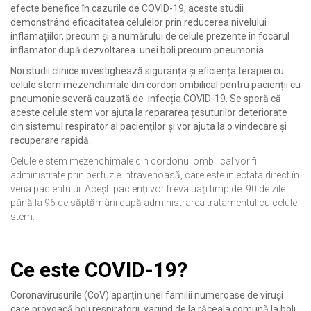
efecte benefice în cazurile de COVID-19, aceste studii
demonstrând eficacitatea celulelor prin reducerea nivelului
inflamațiilor, precum și a numărului de celule prezente în focarul
inflamator după dezvoltarea unei boli precum pneumonia.
Noi studii clinice investighează siguranța și eficiența terapiei cu
celule stem mezenchimale din cordon ombilical pentru pacienții cu
pneumonie severă cauzată de infecția COVID-19.
Se speră că
aceste celule stem vor ajuta la repararea țesuturilor deteriorate
din sistemul respirator al pacienților și vor ajuta la o vindecare și
recuperare rapidă.
Celulele stem mezenchimale din cordonul ombilical vor fi
administrate prin perfuzie intravenoasă, care este injectata direct în
vena pacientului. Acești pacienți vor fi evaluați timp de 90 de zile
până la 96 de săptămâni după administrarea tratamentul cu celule
stem.
Ce este COVID-19?
Coronavirusurile (CoV) aparțin unei familii numeroase de viruși
care provoacă boli respiratorii, variind de la răceala comună la boli