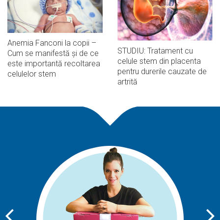
Anemia Fanconi la copii –
STUDIU: Tratament cu
Cum se manifestă și de ce
celule stem din placenta
este importantă recoltarea
pentru durerile cauzate de
celulelor stem
artrită