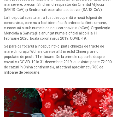
mai severe, precum Sindromul respirator din Orientul Mijlociu
(MERS-CoV) și Sindromul respirator acut sever (SARS-CoV).
La începutul acestui an, a fost descoperită o nouă tulpină de
coronavirus, care nu a fost identificată anterior la ființe umane,
cunoscută și sub numele de noul coronavirus (nCov). Organizația
Mondială a Sănătății a anunțat numele oficial al bolii la 11
februarie 2020: boala coronavirus 2019: COVID-19.
Se pare că focarul a început într-o piață chineză de fructe de
mare din orașul Wuhan, care se află în estul Chinei și are o
populație de peste 11 milioane. De la primele rapoarte despre
cazuri cu COVID-19 la 31 decembrie 2019, au existat peste 72.000
de cazuri în China continentală, afectând aproximativ 760 de
milioane de persoane.