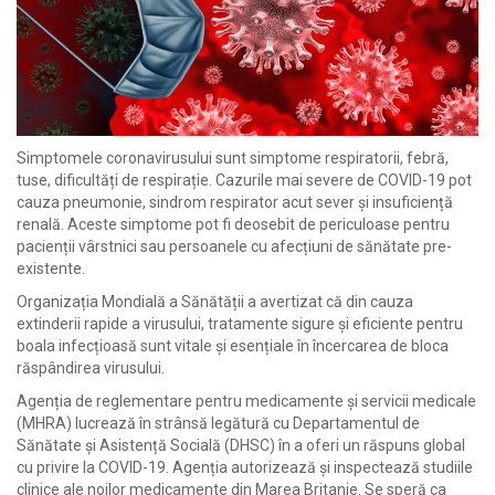
Simptomele coronavirusului sunt simptome respiratorii, febră,
tuse, dificultăți de respirație. Cazurile mai severe de COVID-19 pot
cauza pneumonie, sindrom respirator acut sever și insuficiență
renală. Aceste simptome pot fi deosebit de periculoase pentru
pacienții vârstnici sau persoanele cu afecțiuni de sănătate pre-
existente.
Organizația Mondială a Sănătății a avertizat că din cauza
extinderii rapide a virusului, tratamente sigure și eficiente pentru
boala infecțioasă sunt vitale și esențiale în încercarea de bloca
răspândirea virusului.
Agenția de reglementare pentru medicamente și servicii medicale
(MHRA) lucrează în strânsă legătură cu Departamentul de
Sănătate și Asistență Socială (DHSC) în a oferi un răspuns global
cu privire la COVID-19. Agenția autorizează și inspectează studiile
clinice ale noilor medicamente din Marea Britanie.
Se speră ca