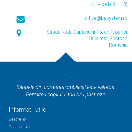
(L-V de la 9 – 18)
office@babystem.ro
Strada Radu Captariu nr 15, ap 1, parter
Bucuresti Sector 2
Romania
Sângele din cordonul ombilical este valoros.
Permite-i copilului tău să-l păstreze!
Informatii utile
Despre noi
Testimoniale