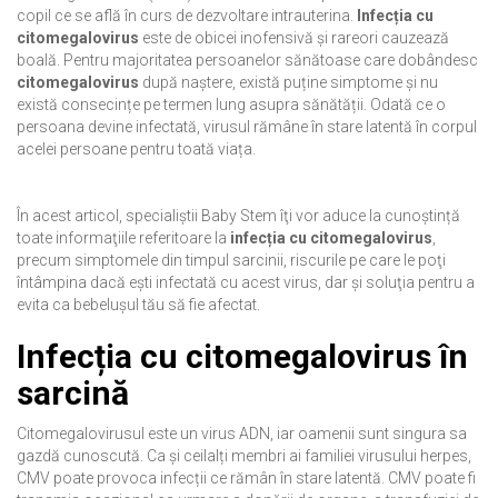
copil ce se află în curs de dezvoltare intrauterina.
Infecția cu
citomegalovirus
este de obicei inofensivă și rareori cauzează
boală. Pentru majoritatea persoanelor sănătoase care dobândesc
citomegalovirus
după naștere, există puține simptome și nu
există consecințe pe termen lung asupra sănătății. Odată ce o
persoana devine infectată, virusul rămâne în stare latentă în corpul
acelei persoane pentru toată viața.
În acest articol, specialiştii Baby Stem îţi vor aduce la cunoștință
toate informaţiile referitoare la
infecția cu citomegalovirus
,
precum simptomele din timpul sarcinii, riscurile pe care le poţi
întâmpina dacă ești infectată cu acest virus, dar şi soluţia pentru a
evita ca bebeluşul tău să fie afectat.
Infecția cu citomegalovirus în
sarcină
Citomegalovirusul este un virus ADN, iar oamenii sunt singura sa
gazdă cunoscută. Ca și ceilalți membri ai familiei virusului herpes,
CMV poate provoca infecții ce rămân în stare latentă. CMV poate fi