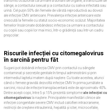
transmis ocazional ca urmare a donării de organe, a transfuziei de
sânge, a contactului sexual și a contactului cu saliva infectată sau
urină. Cel puțin 50% din femeile de vârstă reproductivă au dovezi
ale infecției CMV anterioare. Prevalența infecției anterioare este
crescută la femeile cu statut socio-economic scăzut. Majoritatea
femeilor însărcinate dobândesc infecția ca urmare a contactului
cu copiii sau copiii lor mai mici, într-o grădiniță sau într-un cadru
preșcolar.
Riscurile infecției cu citomegalovirus
în sarcină pentru făt
Sugarii pot dobândi infecția CMV prin contactul cu sângele
contaminat și secrețiile genitale în timpul administrării și prin
intermediul laptelui matern după naștere. Cu toate acestea, atunci
când o femeie gravidă dezvoltă infecție CMV în prima jumătate a
sarcinii, riscul de infecție transplacentară este de aproximativ 40%.
Dintre acești copii, între 5 și 15% prezintă simptome
ale infecției cu
citomegalovirus
la naștere. Principalele manifestări clinice ale
infecției congenitale severe CMV includ calcifieri intracraniene,
restricții de creștere intrauterină, hepatită și icter, microcefalie,