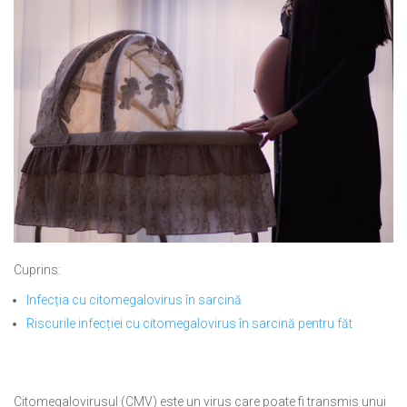
Cuprins:
Infecția cu citomegalovirus în sarcină
Riscurile infecției cu citomegalovirus în sarcină pentru făt
Citomegalovirusul (CMV) este un virus care poate fi transmis unui