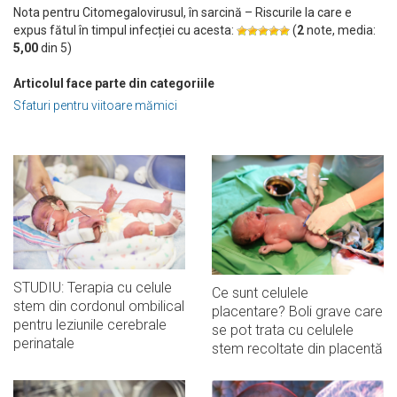
Nota pentru Citomegalovirusul, în sarcină – Riscurile la care e
expus fătul în timpul infecției cu acesta:
(
2
note, media:
5,00
din
5
)
Articolul face parte din categoriile
Sfaturi pentru viitoare mămici
STUDIU: Terapia cu celule
Ce sunt celulele
stem din cordonul ombilical
placentare? Boli grave care
pentru leziunile cerebrale
se pot trata cu celulele
perinatale
stem recoltate din placentă