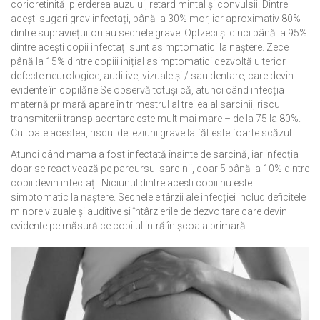
corioretinită, pierderea auzului, retard mintal și convulsii. Dintre
acești sugari grav infectați, până la 30% mor, iar aproximativ 80%
dintre supraviețuitori au sechele grave. Optzeci și cinci până la 95%
dintre acești copii infectați sunt asimptomatici la naștere. Zece
până la 15% dintre copiii inițial asimptomatici dezvoltă ulterior
defecte neurologice, auditive, vizuale și / sau dentare, care devin
evidente în copilărie.Se observă totuși că, atunci când infecția
maternă primară apare în trimestrul al treilea al sarcinii, riscul
transmiterii transplacentare este mult mai mare – de la 75 la 80%.
Cu toate acestea, riscul de leziuni grave la făt este foarte scăzut.
Atunci când mama a fost infectată înainte de sarcină, iar infecția
doar se reactivează pe parcursul sarcinii, doar 5 până la 10% dintre
copii devin infectați. Niciunul dintre acești copii nu este
simptomatic la naștere. Sechelele târzii ale infecției includ deficitele
minore vizuale și auditive și întârzierile de dezvoltare care devin
evidente pe măsură ce copilul intră în școala primară.