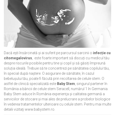
Dacă eşti însărcinată şi ai suferit pe parcursul sarcinii o
infecție cu
citomegalovirus
, este foarte important să discuți cu medicul tău
despre riscurile posibile pentru tine și copil și să găsiți împreună
soluția ideală. Trebuie să te concentrezi pe sănătatea copilului tău,
în special după naştere. O asigurare de sănătate, în cazul
bebeluşului tău, poate fi făcută prin recoltarea de celule stem. O
astfel de clinică specializată este
Baby Stem
, singurul partener în
România a băncii de celule stem Seracell, numărul 1 în Germania.
Baby Stem aduce în România experienţa şi calitatea germană a
serviciilor de stocare şi mai ales de prelucrare a probelor biologice
în vederea tratamentelor ulterioare cu celule stem. Pentru mai multe
detalii vizitaţi www.babystem.ro.