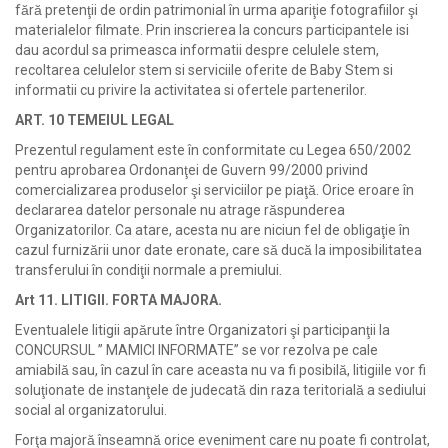
fără pretenţii de ordin patrimonial în urma apariţie fotografiilor şi
materialelor filmate. ​Prin inscrierea la concurs participantele isi
dau acordul sa primeasca informatii despre celulele stem,
recoltarea celulelor stem si serviciile oferite de Baby Stem si
informatii cu privire la activitatea si ofertele partenerilor.
ART. 10
​ ​
TEMEIUL LEGAL
Prezentul regulament este în conformitate cu Legea 650/2002
pentru aprobarea Ordonanţei de Guvern 99/2000 privind
comercializarea produselor şi serviciilor pe piaţă. Orice eroare în
declararea datelor personale nu atrage răspunderea
Organizatorilor. Ca atare, acesta nu are niciun fel de obligaţie în
cazul furnizării unor date eronate, care să ducă la imposibilitatea
transferului în condiţii normale a premiului.
Art 11. LITIGII. FORTA MAJORA.
Eventualele litigii apărute între Organizatori şi participanţii la
CONCURSUL ” MAMICI INFORMATE” se vor rezolva pe cale
amiabilă sau, în cazul în care aceasta nu va fi posibilă, litigiile vor fi
soluţionate de instanţele de judecată din raza teritorială a sediului
social al organizatorului.
Forţa majoră înseamnă orice eveniment care nu poate fi controlat,