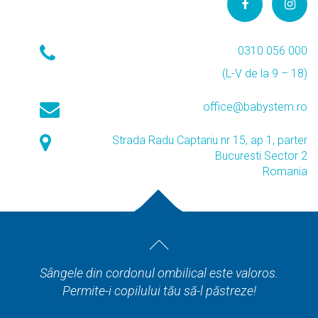
0310 056 000
(L-V de la 9 – 18)
office@babystem.ro
Strada Radu Captariu nr 15, ap 1, parter
Bucuresti Sector 2
Romania
Sângele din cordonul ombilical este valoros.
Permite-i copilului tău să-l păstreze!