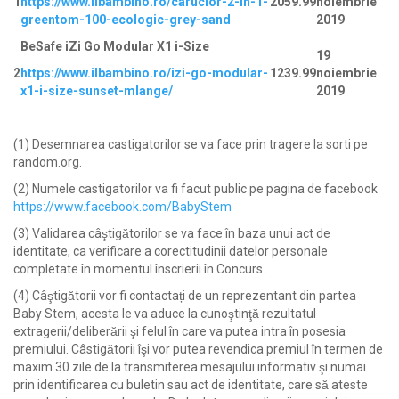
1
https://www.ilbambino.ro/carucior-2-in-1-
2059.99
noiembrie
greentom-100-ecologic-grey-sand
2019
BeSafe iZi Go Modular X1 i-Size
19
2
https://www.ilbambino.ro/izi-go-modular-
1239.99
noiembrie
x1-i-size-sunset-mlange/
2019
(1) Desemnarea castigatorilor se va face prin tragere la sorti pe
random.org.
(2) Numele castigatorilor va fi facut public pe pagina de facebook ​
https://www.facebook.com/BabyStem
(3) Validarea câştigătorilor se va face în baza unui act de
identitate, ca verificare a corectitudinii datelor personale
completate în momentul înscrierii în Concurs.
(4) Câştigătorii vor fi contactați de un reprezentant din partea
Baby Stem, acesta le va aduce la cunoştinţă rezultatul
extragerii/deliberării şi felul în care va putea intra în posesia
premiului. Câstigătorii îşi vor putea revendica premiul în termen de
maxim 30 zile de la transmiterea mesajului informativ şi numai
prin identificarea cu buletin sau act de identitate, care să ateste