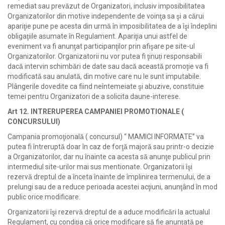
remediat sau prevăzut de Organizatori, inclusiv imposibilitatea
Organizatorilor din motive independente de voinţa sa şi a cărui
apariţie pune pe acesta din urmă în imposibilitatea de a îşi îndeplini
obligaţiile asumate în Regulament. Apariţia unui astfel de
eveniment va fi anunţat participanţilor prin afişare pe site-ul
Organizatorilor. Organizatorii nu vor putea fi ţinuți responsabili
dacă intervin schimbări de date sau dacă această promoţie va fi
modificată sau anulată, din motive care nu le sunt imputabile.
Plângerile dovedite ca fiind neîntemeiate şi abuzive, constituie
temei pentru Organizatori de a solicita daune-interese.
Art 12. INTRERUPEREA CAMPANIEI PROMOTIONALE (
CONCURSULUI)
Campania promoţională ( concursul) “ MAMICI INFORMATE” va
putea fi întreruptă doar în caz de forţă majoră sau printr-o decizie
a Organizatorilor, dar nu înainte ca acesta să anunţe publicul prin
intermediul site-urilor mai sus mentionate. Organizatorii îşi
rezervă dreptul de a înceta înainte de împlinirea termenului, de a
prelungi sau de a reduce perioada acestei acţiuni, anunţând în mod
public orice modificare.
Organizatorii îşi rezervă dreptul de a aduce modificări la actualul
Regulament, cu condiţia că orice modificare să fie anunţată pe