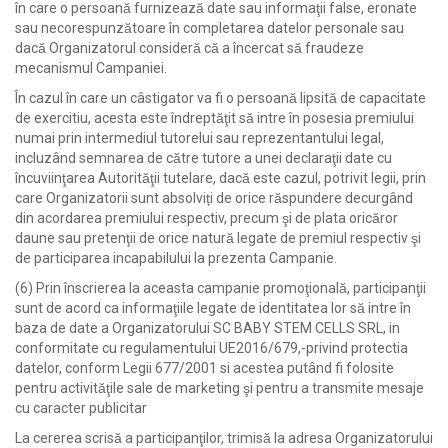
în care o persoană furnizează date sau informaţii false, eronate
sau necorespunzătoare în completarea datelor personale sau
dacă Organizatorul consideră că a încercat să fraudeze
mecanismul Campaniei.
În cazul în care un câstigator va fi o persoană lipsită de capacitate
de exercitiu, acesta este îndreptăţit să intre în posesia premiului
numai prin intermediul tutorelui sau reprezentantului legal,
incluzând semnarea de către tutore a unei declaraţii date cu
încuviinţarea Autorităţii tutelare, dacă este cazul, potrivit legii, prin
care Organizatorii sunt absolviți de orice răspundere decurgând
din acordarea premiului respectiv, precum şi de plata oricăror
daune sau pretenţii de orice natură legate de premiul respectiv şi
de participarea incapabilului la prezenta Campanie.
(6) Prin înscrierea la aceasta campanie promoţională, participanţii
sunt de acord ca informaţiile legate de identitatea lor să intre în
baza de date a Organizatorului SC BABY STEM CELLS SRL, in
conformitate cu regulamentului UE2016/679,-privind protectia
datelor, conform Legii 677/2001 si acestea putând fi folosite
pentru activităţile sale de marketing şi pentru a transmite mesaje
cu caracter publicitar
La cererea scrisă a participanţilor, trimisă la adresa Organizatorului