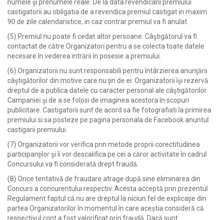
numele şi prenumele reale. ​
De la data revendicarii premiului
castigatorii au obligatia de a revendica premiul castigat in maxim
90 de zile calendaristice, in caz contrar premiul va fi anulat.
(5) Premiul nu poate fi cedat altor persoane. Câştigătorul va fi
contactat de către Organizatori pentru a se colecta toate datele
necesare în vederea intrării în posesie a premiului.
(6) Organizatorii nu sunt responsabili pentru întârzierea anunţării
câştigătorilor din motive care nu ţin de ei. Organizatorii îşi rezervă
dreptul de a publica datele cu caracter personal ale câştigătorilor
Campaniei şi de a se folosi de imaginea acestora în scopuri
publicitare. Castigatorii sunt de acord sa fie fotografiati la primirea
premiului si sa posteze pe pagina personala de Facebook anuntul
castigarii premiului.
(7) Organizatorii vor verifica prin metode proprii corectitudinea
participanţilor şi îi vor descalifica pe cei a căror activitate în cadrul
Concursului va fi considerată drept fraudă.
(8) Orice tentativă de fraudare atrage după sine eliminarea din
Concurs a concurentului respectiv. Acesta acceptă prin prezentul
Regulament faptul că nu are dreptul la niciun fel de explicaţie din
partea Organizatorilor în momentul în care aceștia consideră că
respectivul cont a fost valorificat prin fraudă. Dacă sunt