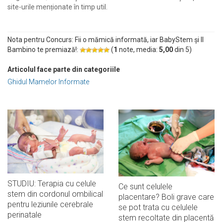
site-urile menționate în timp util.
Nota pentru Concurs: Fii o mămică informată, iar BabyStem și Il
Bambino te premiază!:
(
1
note, media:
5,00
din
5
)
Articolul face parte din categoriile
Ghidul Mamelor Informate
STUDIU: Terapia cu celule
Ce sunt celulele
stem din cordonul ombilical
placentare? Boli grave care
pentru leziunile cerebrale
se pot trata cu celulele
perinatale
stem recoltate din placentă