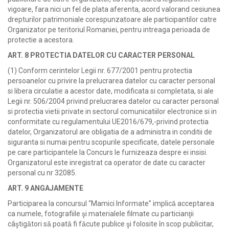
vigoare, fara nici un fel de plata aferenta, acord valorand cesiunea
drepturilor patrimoniale corespunzatoare ale participantilor catre
Organizator pe teritoriul Romaniei, pentru intreaga perioada de
protectie a acestora.
ART. 8 PROTECTIA DATELOR CU CARACTER PERSONAL
(1) Conform cerintelor Legii nr. 677/2001 pentru protectia
persoanelor cu privire la prelucrarea datelor cu caracter personal
si libera circulatie a acestor date, modificata si completata, si ale
Legii nr. 506/2004 privind prelucrarea datelor cu caracter personal
si protectia vietii private in sectorul comunicatiilor electronice si in
conformitate cu​ regulamentului UE2016/679,-privind protectia
datelor​, Organizatorul are obligatia de a administra in conditii de
siguranta si numai pentru scopurile specificate, datele personale
pe care participantele la Concurs le furnizeaza despre ei insisi.
Organizatorul este inregistrat ca operator de date cu caracter
personal cu nr ​
32085.
ART. 9
ANGAJAMENTE
Participarea la concursul “Mamici Informate” implică acceptarea
ca numele, fotografiile şi materialele filmate cu particianţii
câştigători să poată fi făcute publice şi folosite în scop publicitar,