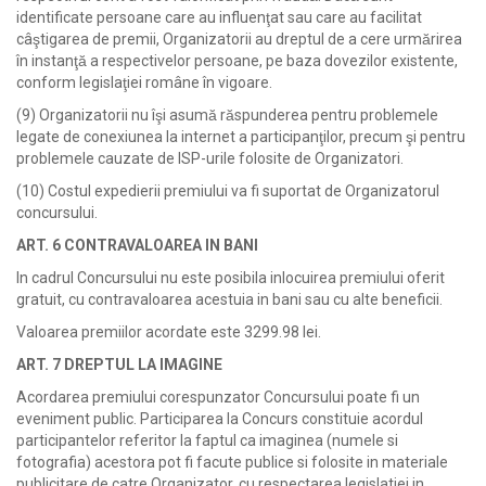
identificate persoane care au influenţat sau care au facilitat
câştigarea de premii, Organizatorii au dreptul de a cere urmărirea
în instanţă a respectivelor persoane, pe baza dovezilor existente,
conform legislaţiei române în vigoare.
(9) Organizatorii nu îşi asumă răspunderea pentru problemele
legate de conexiunea la internet a participanţilor, precum şi pentru
problemele cauzate de ISP-urile folosite de Organizatori.
(10) Costul expedierii premiului va fi suportat de Organizatorul
concursului.
ART. 6 CONTRAVALOAREA IN BANI
In cadrul Concursului nu este posibila inlocuirea premiului oferit
gratuit, cu contravaloarea acestuia in bani sau cu alte beneficii.
Valoarea premiilor acordate este 3299.98 lei.
ART. 7 DREPTUL LA IMAGINE
Acordarea premiului corespunzator Concursului poate fi un
eveniment public. Participarea la Concurs constituie acordul
participantelor referitor la faptul ca imaginea (numele si
fotografia) acestora pot fi facute publice si folosite in materiale
publicitare de catre Organizator, cu respectarea legislatiei in