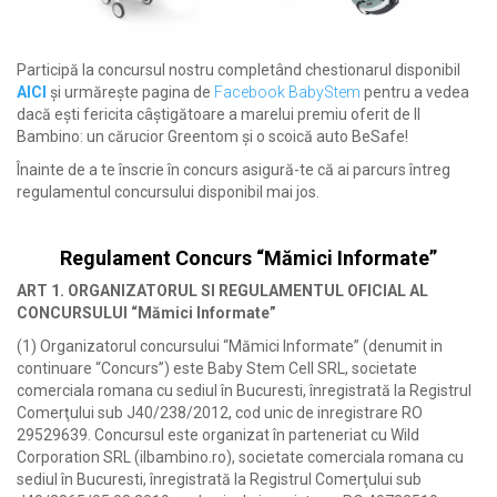
Participă la concursul nostru completând chestionarul disponibil
AICI
și urmărește pagina de
Facebook BabyStem
pentru a vedea
dacă ești fericita câștigătoare a marelui premiu oferit de Il
Bambino: un cărucior Greentom și o scoică auto BeSafe!
Înainte de a te înscrie în concurs asigură-te că ai parcurs întreg
regulamentul concursului disponibil mai jos.
Regulament Concurs “Mămici Informate”
ART 1. ORGANIZATORUL SI REGULAMENTUL OFICIAL AL
CONCURSULUI “Mămici Informate”
(1) Organizatorul concursului “Mămici Informate” (denumit in
continuare “Concurs”) este Baby Stem Cell SRL, societate
comerciala romana cu sediul în Bucuresti, înregistrată la Registrul
Comerţului sub J40/238/2012, cod unic de inregistrare RO
29529639. Concursul este organizat în parteneriat cu Wild
Corporation SRL (ilbambino.ro), societate comerciala romana cu
sediul în Bucuresti, înregistrată la Registrul Comerţului sub