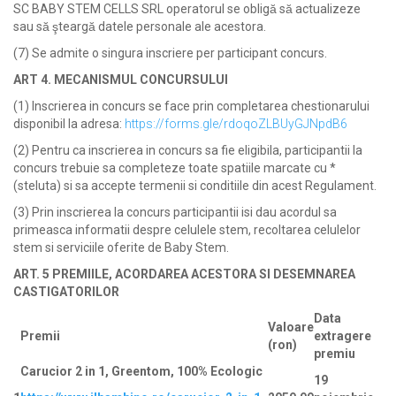
SC BABY STEM CELLS SRL operatorul se obligă să actualizeze
sau să şteargă datele personale ale acestora.
(7) Se admite o singura inscriere per participant concurs.
ART 4. MECANISMUL CONCURSULUI
(1) Inscrierea in concurs se face prin completarea chestionarului
disponibil la adresa:
https://forms.gle/rdoqoZLBUyGJNpdB6
(2) Pentru ca inscrierea in concurs sa fie eligibila, participantii la
concurs trebuie sa completeze toate spatiile marcate cu *
(steluta) si sa accepte termenii si conditiile din acest Regulament.
(3) Prin inscrierea la concurs participantii isi dau acordul sa
primeasca informatii despre celulele stem, recoltarea celulelor
stem si serviciile oferite de Baby Stem.
ART. 5 PREMIILE, ACORDAREA ACESTORA SI
DESEMNAREA
CASTIGATORILOR
Data
Valoare
Premii
extragere
(ron)
premiu
Carucior 2 in 1, Greentom, 100% Ecologic
19