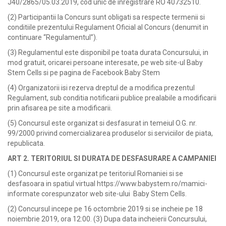
J40/2865/05.03.2019
, cod unic de inregistrare
RO 40732510.
(2) Participantii la Concurs sunt obligati sa respecte termenii si
conditiile prezentului Regulament Oficial al Concurs (denumit in
continuare “Regulamentul”).
(3) Regulamentul este disponibil pe toata durata Concursului, in
mod gratuit, oricarei persoane interesate, pe web site-ul ​
Baby
Stem Cells​
si pe pagina de ​
Facebook Baby Stem
(4) Organizatorii isi rezerva dreptul de a modifica prezentul
Regulament, sub conditia notificarii publice prealabile a modificarii
prin afisarea pe site a modificarii.
(5) Concursul este organizat si desfasurat in temeiul O.G. nr.
99/2000 privind comercializarea produselor si serviciilor de piata,
republicata.
ART 2. TERITORIUL SI DURATA DE DESFASURARE A CAMPANIEI
(1) Concursul este organizat pe teritoriul Romaniei si se
desfasoara in spatiul virtual
https://www.babystem.ro/mamici-
informate
​
corespunzator web site-ului ​
Baby Stem Cells​.
(2) Concursul incepe pe 16 octombrie 2019 si se incheie pe 18
noiembrie 2019, ora 12:00. (3) Dupa data incheierii Concursului,