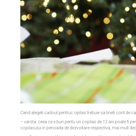
Cand alegeti cadoul pentruc opilas trebuie sa tineti cont de cat
– varsta: ceea ce e bun pentu un copilas de 12 ani poate fi peri
copilasului in perioada de dezvoltare respectiva, mai mult d