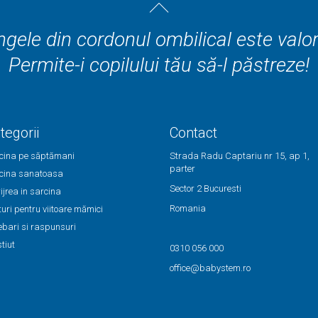
gele din cordonul ombilical este valo
Permite-i copilului tău să-l păstreze!
tegorii
Contact
cina pe săptămani
Strada Radu Captariu nr 15, ap 1,
parter
cina sanatoasa
Sector 2 Bucuresti
ijrea in sarcina
Romania
uri pentru viitoare mămici
rebari si raspunsuri
tiut
0310 056 000
office@babystem.ro