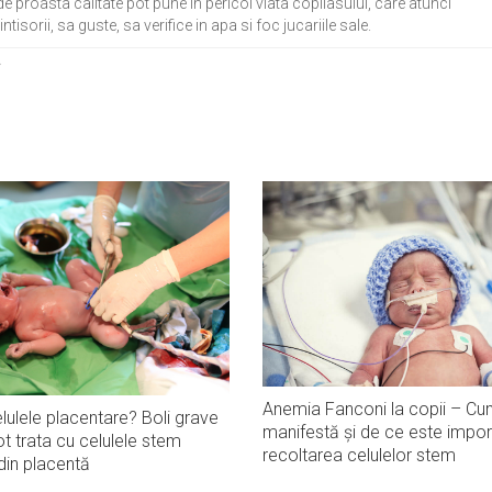
 de proasta calitate pot pune in pericol viata copilasului, care atunci
isorii, sa guste, sa verifice in apa si foc jucariile sale.
Anemia Fanconi la copii – Cu
lulele placentare? Boli grave
manifestă și de ce este impor
t trata cu celulele stem
recoltarea celulelor stem
din placentă