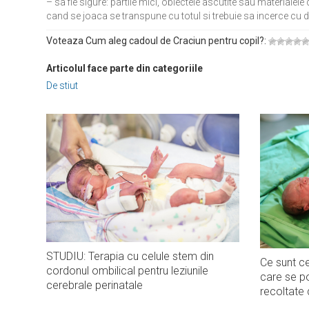
– sa fie sigure: partile mici, obiectele ascutite sau materialele
cand se joaca se transpune cu totul si trebuie sa incerce cu dint
Voteaza Cum aleg cadoul de Craciun pentru copil?:
Articolul face parte din categoriile
De stiut
STUDIU: Terapia cu celule stem din
Ce sunt ce
cordonul ombilical pentru leziunile
care se po
cerebrale perinatale
recoltate 