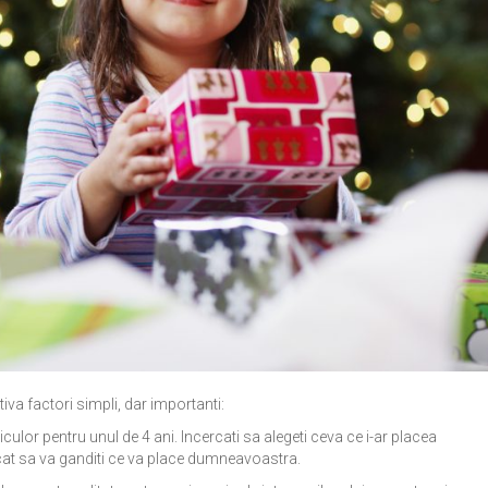
iva factori simpli, dar importanti:
culor pentru unul de 4 ani. Incercati sa alegeti ceva ce i-ar placea
ecat sa va ganditi ce va place dumneavoastra.