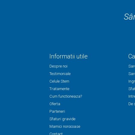
Sân
Informatii utile
Ca
Despre noi
Sar
Testimoniale
Sar
Celule Stem
Ingr
Tratamente
Sfat
Cum functioneaza?
Int
Oferta
De s
Parteneri
Sfaturi gravide
Mamici norocoase
Contact