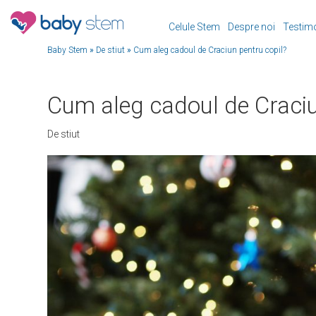
Celule Stem
Despre noi
Testim
Baby Stem
»
De stiut
»
Cum aleg cadoul de Craciun pentru copil?
Cum aleg cadoul de Craciu
De stiut