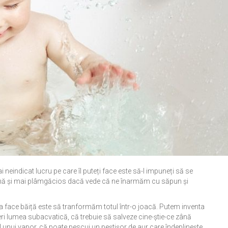
eindicat lucru pe care îl puteți face este să-l impuneți să se
evină și mai plâmgăcios dacă vede că ne înarmăm cu săpun și
 a face băiță este să tranformăm totul într-o joacă. Putem inventa
peri lumea subacvatică, că trebuie să salveze cine-știe-ce zână
l unui vapor, că poate pescui un peștișor de aur care îndeplinește