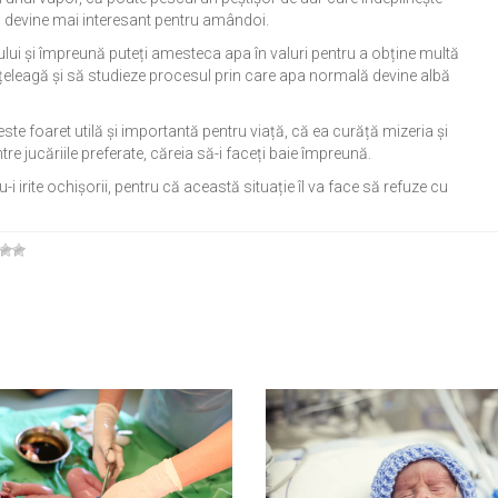
sul devine mai interesant pentru amândoi.
șului și împreună puteți amesteca apa în valuri pentru a obține multă
țeleagă și să studieze procesul prin care apa normală devine albă
este foaret utilă și importantă pentru viață, că ea curăță mizeria și
re jucăriile preferate, căreia să-i faceți baie împreună.
i irite ochișorii, pentru că această situație îl va face să refuze cu