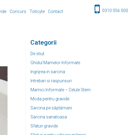
0310 056 000
vide
Concurs
Toticyte
Contact
Categorii
De stiut
Ghidul Mamelor Informate
Ingrijrea in sarcina
Intrebari si raspunsuri
Mamici Informate – Celule Stem
Moda pentru gravide
Sarcina pe săptămani
Sarcina sanatoasa
Sfaturi gravide