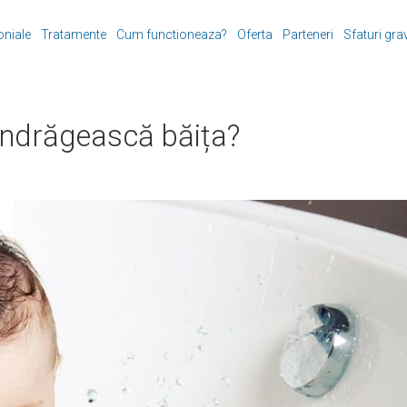
oniale
Tratamente
Cum functioneaza?
Oferta
Parteneri
Sfaturi gra
îndrăgească băița?