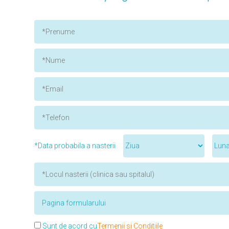
*Data probabila a nasterii
Sunt de acord cu
Termenii si Conditiile