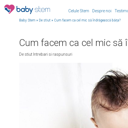
Celule Stem
Despre noi
Testim
Baby Stem
»
De stiut
»
Cum facem ca cel mic să îndrăgească băița?
Cum facem ca cel mic să 
De stiut
Intrebari si raspunsuri