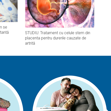
m se
tantă
STUDIU: Tratament cu celule stem din
placenta pentru durerile cauzate de
artrită