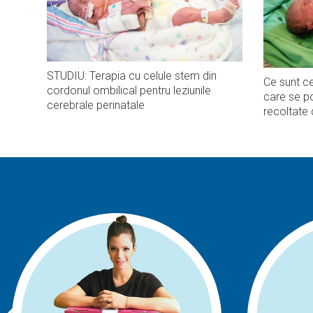
STUDIU: Terapia cu celule stem din
Ce sunt ce
cordonul ombilical pentru leziunile
care se po
cerebrale perinatale
recoltate 