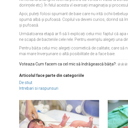
dorințele etc). În felul acesta vî exersați imaginația și proce
Apoi, puteți folosi spumant de baie care nu irită ochii bebelu
spumă albă și pufoasă. Copilul va deveni curios, dorind să în
și pufoasă.
Urmăatoarea etapă ar fi să îi explicați celui mic faptul că apa 
ne scapă de bacteriile cele rele. Pentru exemplu alegeți una dint
Pentru băița celui mic alegeți cosmetică de calitate, care să nu-
mai mare înverșunare o altă posibilitate de a face baie.
Voteaza Cum facem ca cel mic să îndrăgească băița?:
Articolul face parte din categoriile
De stiut
Intrebari si raspunsuri