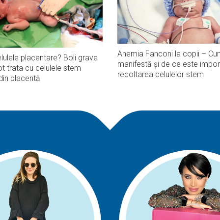
Anemia Fanconi la copii – Cu
lulele placentare? Boli grave
manifestă și de ce este impor
t trata cu celulele stem
recoltarea celulelor stem
din placentă