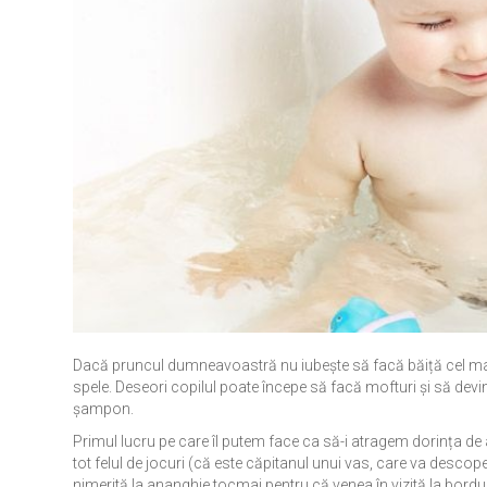
Dacă pruncul dumneavoastră nu iubește să facă băiță cel mai n
spele. Deseori copilul poate începe să facă mofturi și să d
șampon.
Primul lucru pe care îl putem face ca să-i atragem dorința de
tot felul de jocuri (că este căpitanul unui vas, care va desco
nimerită la ananghie tocmai pentru că venea în vizită la bordu