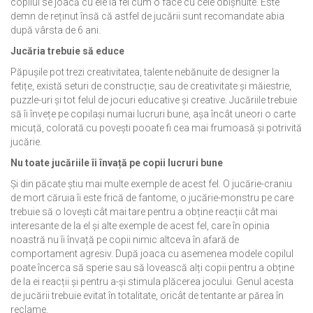
copilul se joacă cu ele la fel cum o face cu cele obișnuite. Este
demn de reținut însă că astfel de jucării sunt recomandate abia
după vârsta de 6 ani.
Jucăria trebuie să educe
Păpușile pot trezi creativitatea, talente nebănuite de designer la
fetițe, există seturi de construcție, sau de creativitate și măiestrie,
puzzle-uri și tot felul de jocuri educative și creative. Jucăriile trebuie
să îi învețe pe copilași numai lucruri bune, așa încât uneori o carte
micuță, colorată cu povești pooate fi cea mai frumoasă și potrivită
jucărie.
Nu toate jucăriile îi învață pe copii lucruri bune
Și din păcate știu mai multe exemple de acest fel. O jucărie-craniu
de mort căruia îi este frică de fantome, o jucărie-monstru pe care
trebuie să o lovești cât mai tare pentru a obține reacții cât mai
interesante de la el și alte exemple de acest fel, care în opinia
noastră nu îi învață pe copii nimic altceva în afară de
comportament agresiv. După joaca cu asemenea modele copilul
poate încerca să sperie sau să lovească alți copii pentru a obține
de la ei reacții și pentru a-și stimula plăcerea jocului. Genul acesta
de jucării trebuie evitat în totalitate, oricât de tentante ar părea în
reclame.