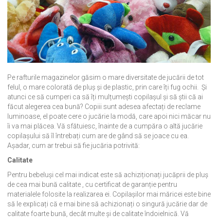
Pe
rafturile magazinelor găsim o mare diversitate de jucării de tot
felul, o mare colorată de pluș și de plastic, prin care îți fug ochii.
Și
atunci ce să cumperi ca să îți mulțumești copilașul și să știi că ai
făcut alegerea cea bună?
Copiii
sunt adesea afectați de reclame
luminoase, el poate cere o jucărie la modă, care apoi nici măcar nu
îi va mai plăcea
.
Vă sfătuiesc
,
înainte de a cumpăra
o altă jucărie
copilașului să îl întrebați cum are de gâ
nd să se joace cu ea.
Așadar, cum ar trebui să fie jucăria potrivită:
Calitate
Pentru bebeluși cel mai indicat este să achiziționați jucăprii de pluș
de cea mai bună calitate , cu certificat de garanție pentru
materialele folosite la realizarea ei. Copilașilor mai măricei este bine
să le explicați că e mai bine să achizionați o singură jucărie dar de
calitate foarte bună, decât multe și de calitate îndoielnică. Vă