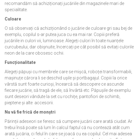
recomandăm să achiziționați jucăriile din magazinele mari de
specialitate.
Culoare
O să observați că achiziționând o jucărie de culoare gri sau bej de
exemplu, copilul s-ar putea juca cu ea mai rar. Copiii preferă
jucăriile in culori vii, luminoase. Alegeți culori în toate nuanțele
curcubeului, dar obișnuite, încercați pe cât posibil să evitați culorile
neon de la care obosesc ochii.
Funcționalitate
Alegeți păpuși cu membrele care se mișcă, roboței transformabili,
mașinuțe cărora li se deschid ușile și portbagajul. Copiii la orice
vârstă sunt foarte curioși, încearcă să descopere ce ascunde
fiecare jucărie, să tragă de ele, să învârtă etc. Păpușile de exemplu
sunt deseori vândute la set cu rochițe, pantofiori de schimb,
pieptene și alte accesorii.
Nu vă fie frică de monștri
Părinții adeseori se feresc să cumpere jucării care arată ciudat. Ar
trebui însă poate să lum în calcul faptul că nu contează atât cum
arată jucăria, ci felul în care se joacă cu ea copilul. Cel mai adesea