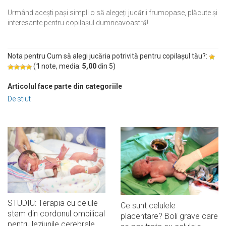
Urmând acești pași simpli o să alegeți jucării frumopase, plăcute și
interesante pentru copilașul dumneavoastră!
Nota pentru Cum să alegi jucăria potrivită pentru copilașul tău?:
(
1
note, media:
5,00
din
5
)
Articolul face parte din categoriile
De stiut
STUDIU: Terapia cu celule
Ce sunt celulele
stem din cordonul ombilical
placentare? Boli grave care
pentru leziunile cerebrale