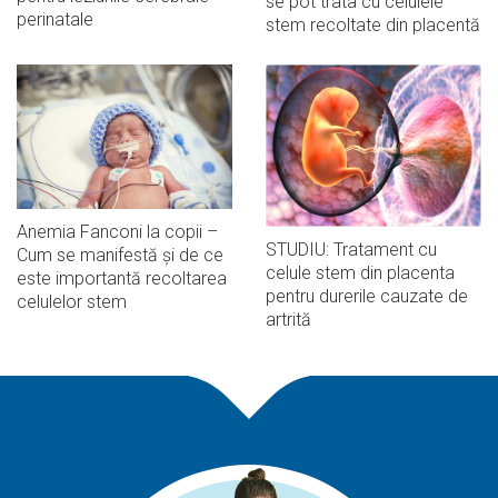
se pot trata cu celulele
perinatale
stem recoltate din placentă
Anemia Fanconi la copii –
STUDIU: Tratament cu
Cum se manifestă și de ce
celule stem din placenta
este importantă recoltarea
pentru durerile cauzate de
celulelor stem
artrită