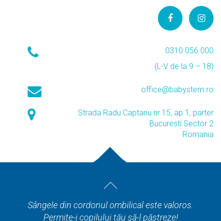
0310 056 000
(L-V de la 9 – 18)
office@babystem.ro
Strada Radu Captariu nr 15, ap 1, parter
Bucuresti Sector 2
Romania
Sângele din cordonul ombilical este valoros.
Permite-i copilului tău să-l păstreze!