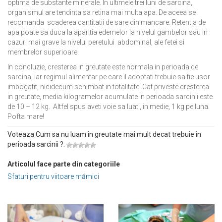
optima de substante minerale. In ultimele trei luni de sarcina,
organismul are tendinta sa retina mai multa apa. De aceea se
recomanda scaderea cantitatii de sare din mancare. Retentia de
apa poate sa duca la aparitia edemelor la nivelul gambelor sau in
cazuri mai grave la nivelul peretului abdominal, ale fetei si
membrelor superioare.
In concluzie, cresterea in greutate este normala in perioada de
sarcina, iar regimul alimentar pe care il adoptati trebuie sa fie usor
imbogatit, nicidecum schimbat in totalitate. Cat priveste cresterea
in greutate, media kilogramelor acumulate in perioada sarcinii este
de 10 – 12 kg. Altfel spus aveti voie sa luati, in medie, 1 kg pe luna.
Pofta mare!
Voteaza Cum sa nu luam in greutate mai mult decat trebuie in
perioada sarcinii ?:
Articolul face parte din categoriile
Sfaturi pentru viitoare mămici