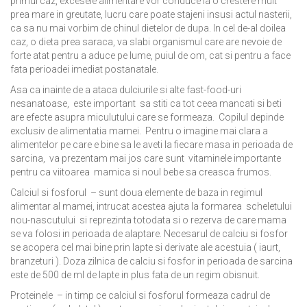
primul caz, excesele alimentare vor conduce la o crestere mult
prea mare in greutate, lucru care poate stajeni insusi actul nasterii,
ca sa nu mai vorbim de chinul dietelor de dupa. In cel de-al doilea
caz, o dieta prea saraca, va slabi organismul care are nevoie de
forte atat pentru a aduce pe lume, puiul de om, cat si pentru a face
fata perioadei imediat postanatale.
Asa ca inainte de a ataca dulciurile si alte fast-food-uri
nesanatoase, este important sa stiti ca tot ceea mancati si beti
are efecte asupra miculutului care se formeaza. Copilul depinde
exclusiv de alimentatia mamei. Pentru o imagine mai clara a
alimentelor pe care e bine sa le aveti la fiecare masa in perioada de
sarcina, va prezentam mai jos care sunt vitaminele importante
pentru ca viitoarea mamica si noul bebe sa creasca frumos.
Calciul si fosforul – sunt doua elemente de baza in regimul
alimentar al mamei, intrucat acestea ajuta la formarea scheletului
nou-nascutului si reprezinta totodata si o rezerva de care mama
se va folosi in perioada de alaptare. Necesarul de calciu si fosfor
se acopera cel mai bine prin lapte si derivate ale acestuia ( iaurt,
branzeturi ). Doza zilnica de calciu si fosfor in perioada de sarcina
este de 500 de ml de lapte in plus fata de un regim obisnuit.
Proteinele – in timp ce calciul si fosforul formeaza cadrul de