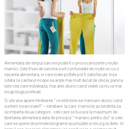
Alimentatia din timpul sarcinii poate fi o provocare pentru multe
mamici. Cele 9 luni de sarcina sunt confundate de multe ori cu o
vacanta alimentara, in care toate poftele pot fi satisfacute. Insa
odata ce cantarul incepe sa arate mai mult decat de obicei, panica
este cea care instaleaza, mai ales atunci cand vedeti ca nu va mai
incap blugii preferati.
Si uite asa apare intrebarea “ ce este bine sa mancam atunci cand
suntem insarcinate?” – intrebare la care mamicile au tendinta sa
se imparta doua categorii : cele care se bucura la maximum de
libertatea alimentara data de principul “ mananc pentru doi” si cele
care se sperie de primele kilograme acumulate si recurg la diete. In