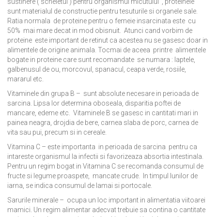
sustinere ( scheletul ) pentru organismul micutului , proteinele
sunt materialul de constructie pentru tesuturile si organele sale.
Ratia normala de proteine pentru o femeie insarcinata este cu
50% mai mare decat in mod obisnuit. Atunci cand vorbim de
proteine este important de retinut ca acestea nu se gasesc doar in
alimentele de origine animala. Tocmai de aceea printre alimentele
bogate in proteine care sunt recomandate se numara : laptele,
galbenusul de ou, morcovul, spanacul, ceapa verde, rosiile,
mararul etc.
Vitaminele din grupa B – sunt absolute necesare in perioada de
sarcina. Lipsa lor determina oboseala, disparitia poftei de
mancare, edeme etc. Vitaminele B se gasesc in cantitati mari in
painea neagra, drojdia de bere, carnea slaba de porc, carnea de
vita sau pui, precum si in cereale.
Vitamina C – este importanta in perioada de sarcina pentru ca
intareste organismul la infectii si favorizeaza absortia intestinala.
Pentru un regim bogat in Vitamina C se recomanda consumul de
fructe si legume proaspete, mancate crude. In timpul lunilor de
iarna, se indica consumul de lamai si portocale.
Sarurile minerale – ocupa un loc important in alimentatia viitoarei
mamici. Un regim alimentar adecvat trebuie sa contina o cantitate