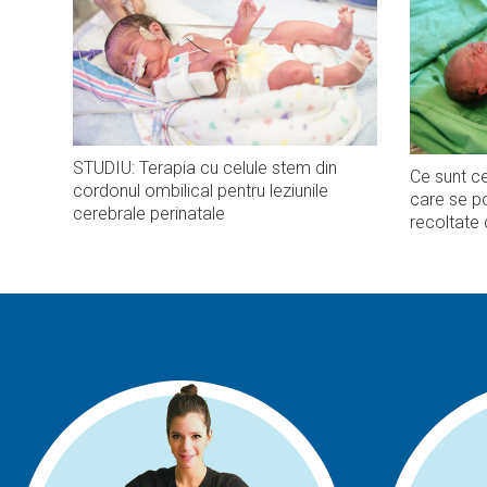
STUDIU: Terapia cu celule stem din
Ce sunt ce
cordonul ombilical pentru leziunile
care se po
cerebrale perinatale
recoltate 