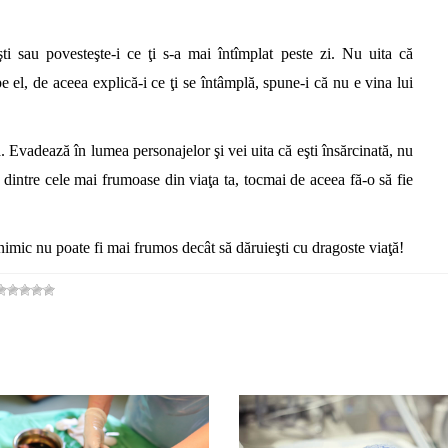
ti sau povesteşte-i ce ţi s-a mai întîmplat peste zi. Nu uita că
e el, de aceea explică-i ce ţi se întâmplă, spune-i că nu e vina lui
ă. Evadează în lumea personajelor şi vei uita că eşti însărcinată, nu
dintre cele mai frumoase din viaţa ta, tocmai de aceea fă-o să fie
imic nu poate fi mai frumos decât să dăruieşti cu dragoste viaţă!