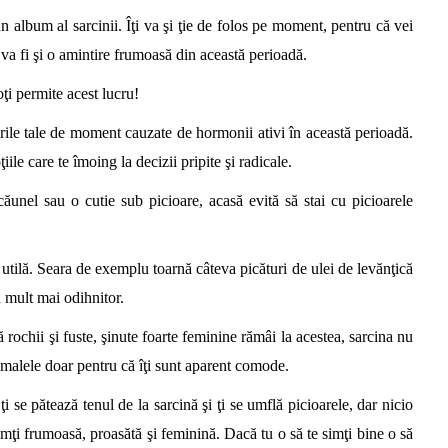
un album al sarcinii. Îţi va şi ţie de folos pe moment, pentru că vei
r va fi şi o amintire frumoasă din această perioadă.
oţi permite acest lucru!
irile tale de moment cauzate de hormonii ativi în această perioadă.
iile care te îmoing la decizii pripite şi radicale.
scăunel sau o cutie sub picioare, acasă evită să stai cu picioarele
 utilă. Seara de exemplu toarnă câteva picături de ulei de levănţică
n mult mai odihnitor.
 rochii şi fuste, şinute foarte feminine rămâi la acestea, sarcina nu
amalele doar pentru că îţi sunt aparent comode.
ţi se pătează tenul de la sarcină şi ţi se umflă picioarele, dar nicio
simţi frumoasă, proasătă şi feminină. Dacă tu o să te simţi bine o să