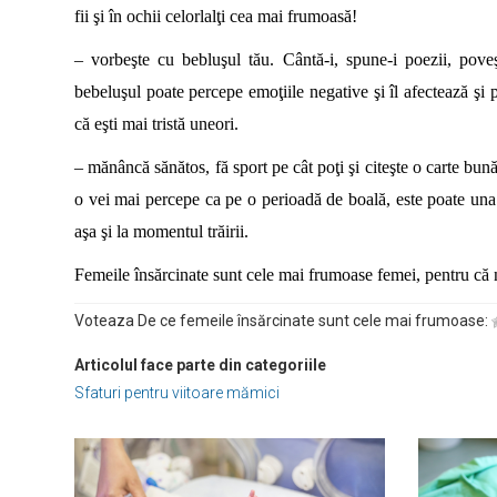
fii şi în ochii celorlalţi cea mai frumoasă!
– vorbeşte cu bebluşul tău. Cântă-i, spune-i poezii, poveş
bebeluşul poate percepe emoţiile negative şi îl afectează şi p
că eşti mai tristă uneori.
– mănâncă sănătos, fă sport pe cât poţi şi citeşte o carte bun
o vei mai percepe ca pe o perioadă de boală, este poate una 
aşa şi la momentul trăirii.
Femeile însărcinate sunt cele mai frumoase femei, pentru că n
Voteaza De ce femeile însărcinate sunt cele mai frumoase:
Articolul face parte din categoriile
Sfaturi pentru viitoare mămici