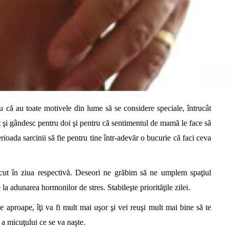
u că au toate motivele din lume să se considere speciale, întrucât
t şi gândesc pentru doi şi pentru că sentimentul de mamă le face să
erioada sarcinii să fie pentru tine într-adevăr o bucurie că faci ceva
ăcut în ziua respectivă. Deseori ne grăbim să ne umplem spaţiul
 la adunarea hormonilor de stres. Stabileşte priorităţile zilei.
 fie aproape, îţi va fi mult mai uşor şi vei reuşi mult mai bine să te
 a micuţului ce se va naşte.