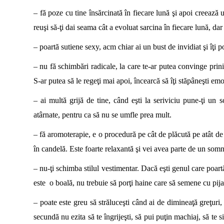
– fă poze cu tine însărcinată în fiecare lună şi apoi creează 
reuşi să-ţi dai seama cât a evoluat sarcina în fiecare lună, da
– poartă sutiene sexy, acm chiar ai un bust de invidiat şi îţi p
– nu fă schimbări radicale, la care te-ar putea convinge prin
S-ar putea să le regeţi mai apoi, încearcă să îţi stăpâneşti emoţ
– ai multă grijă de tine, când eşti la seriviciu pune-ţi un 
atârnate, pentru ca să nu se umfle prea mult.
– fă aromoterapie, e o procedură pe cât de plăcută pe atât de
în candelă. Este foarte relaxantă şi vei avea parte de un som
– nu-ţi schimba stilul vestimentar. Dacă eşti genul care poartă
este o boală, nu trebuie să porţi haine care să semene cu pij
– poate este greu să străluceşti când ai de dimineaţă greţuri, 
secundă nu ezita să te îngrijeşti, să pui puţin machiaj, să te 