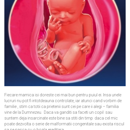
Fiecare mamica isi doreste cei mai bun pentru puiul ei. Insa unele
lucruri nu pot fi intotdeauna controlate, iar atunci cand vorbim de
familie , stim ca totii ca prietenii sunt cei pe care ii alegi – familia
vine de la Dumnezeu. Daca va ganditi sa faceti un copil sau
suntem deja insarcinate este bine sa stiti din timp daca cel mic
poate dezvolta o serie de malformatii congenitale sau exista riscul
sa se nasca cu o boala ereditara.