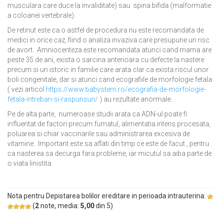
musculara care duce la invaliditate) sau spina bifida (malformatie
a coloanei vertebrale).
De retinut este ca o astfel de procedura nu este recomandata de
medici in orice caz, fiind o analiza invaziva care presupune un risc
de avort. Amniocenteza este recomandata atunci cand mama are
peste 35 de ani, exista o sarcina anterioara cu defecte la nastere
precum si un istoric in familie care arata clar ca exista riscul unor
boli congenitale, dar si atunci cand ecografiile de morfologie fetala
( vezi articol
https://www.babystem.ro/ecografia-de-morfologie-
fetala-intrebari-si-raspunsuri/
) au rezultate anormale.
Pe de alta parte, numeroase studii arata ca ADN-ul poate fi
influentat de factori precum fumatul, alimentatia intens procesata,
poluarea si chiar vaccinarile sau administrarea excesiva de
vitamine. Important este sa aflati din timp ce este de facut , pentru
ca nasterea sa decurga fara probleme, iar micutul sa aiba parte de
o viata linistita.
Nota pentru Depistarea bolilor ereditare in perioada intrauterina:
(
2
note, media:
5,00
din
5
)