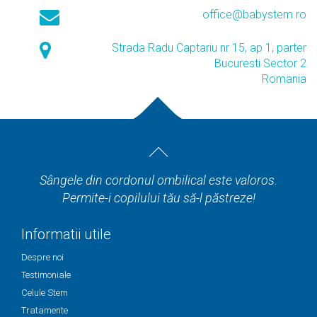
office@babystem.ro
Strada Radu Captariu nr 15, ap 1, parter
Bucuresti Sector 2
Romania
Sângele din cordonul ombilical este valoros.
Permite-i copilului tău să-l păstreze!
Informatii utile
Despre noi
Testimoniale
Celule Stem
Tratamente