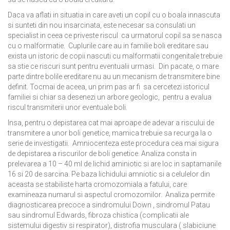
Daca va aflati in situatia in care aveti un copil cu o boala innascuta
si sunteti din nou insarcinata, este necesar sa consulati un
specialist in ceea ce priveste riscul ca urmatorul copil sa se nasca
cu o malformatie. Cuplurile care au in familie boli ereditare sau
exista un istoric de copii nascuti cu malformatii congenitale trebuie
sa stie ce riscuri sunt pentru eventualii urmasi. Din pacate, o mare
parte dintre bolile ereditare nu au un mecanism de transmitere bine
definit. Tocmai de aceea, un prim pas ar fi sa cercetezi istoricul
familiei si chiar sa desenezi un arbore geologic, pentru a evalua
riscul transmiterii unor eventuale boli.
Insa, pentru o depistarea cat mai aproape de adevar a riscului de
transmitere a unor boli genetice, mamica trebuie sa recurga la o
serie de investigatii. Amniocenteza este procedura cea mai sigura
de depistarea a riscurilor de boli genetice. Analiza consta in
prelevarea a 10 – 40 ml de lichid aminiotic si are loc in saptamanile
16 si 20 de sarcina. Pe baza lichidului amniotic si a celulelor din
aceasta se stabiliste harta cromozomiala a fatului, care
examineaza numarul si aspectul cromozomilor. Analiza permite
diagnosticarea precoce a sindromului Down , sindromul Patau
sau sindromul Edwards, fibroza chistica (complicatii ale
sistemului digestiv si respirator), distrofia musculara ( slabiciune