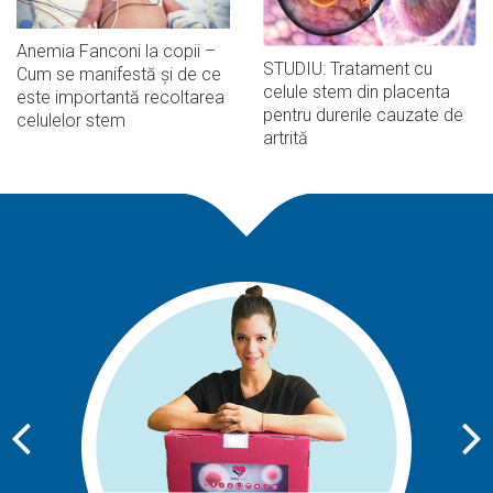
Anemia Fanconi la copii –
STUDIU: Tratament cu
Cum se manifestă și de ce
celule stem din placenta
este importantă recoltarea
pentru durerile cauzate de
celulelor stem
artrită