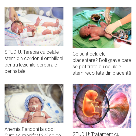
STUDIU: Terapia cu celule
Ce sunt celulele
stem din cordonul ombilical
placentare? Boli grave care
pentru leziunile cerebrale
se pot trata cu celulele
perinatale
stem recoltate din placentă
Anemia Fanconi la copii –
STUDIU: Tratament cu
Cum se manifestă și de ce