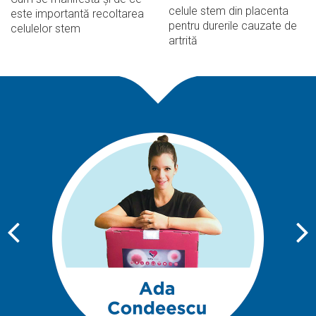
celule stem din placenta
este importantă recoltarea
pentru durerile cauzate de
celulelor stem
artrită