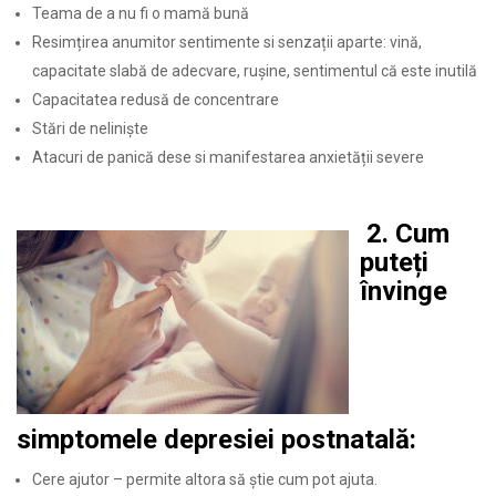
Teama de a nu fi o mamă bună
Resimțirea anumitor sentimente si senzații aparte: vină,
capacitate slabă de adecvare, rușine, sentimentul că este inutilă
Capacitatea redusă de concentrare
Stări de nelinişte
Atacuri de panică dese si manifestarea anxietății severe
2. Cum
puteți
învinge
simptomele depresiei postnatală:
Cere ajutor – permite altora să știe cum pot ajuta.