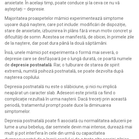
anxietate. În același timp, poate conduce și la ceva ce nu vă
așteptați – depresie.
Majoritatea proaspetelor mămici experimentează simptome
ușoare după naștere, care pot include: modificări de dispoziție,
stare de anxietate, izbucnirea în plâns fără vreun motiv concret și
dificultăți de somn. Acestea se manifestă, de obicei, în primele zile
de la naștere, dar poat dura până la două săptămâni.
Însă, unele mămici pot experimenta o formă mai severă, o
depresie care se desfășoară pe o lungă durată, ce poartă numele
de
depresie postnatală
. Rar, o tulburare de starea de spirit
extremă, numită psihoză postnatală, se poate dezvolta după
nașterea copilului.
Depresia postnatală nu este o slăbiciune, și nici nu implică
neapărat un caracter slab. Adeseori este privită ca fiind o
complicație rezultaă în urma nașterii. Dacă treceți prin această
periodă, tratamentul prompt poate duce la diminuarea
simptomelor.
Depresia postnatală poate fi asociată cu normalitatea aducerii pe
lume a unui bebeluș, dar semnele devin mai intense, durează mai
mult și pot interfera în cele din urmă cu capacitatea