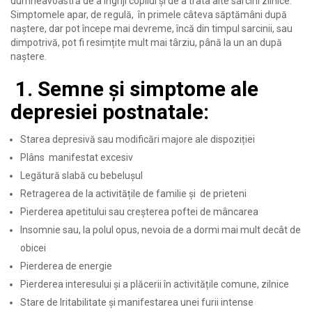
dumneavoastră de a îngriji copilul și de a trata alte sarcini zilnice.
Simptomele apar, de regulă, în primele câteva săptămâni după
naștere, dar pot începe mai devreme, încă din timpul sarcinii, sau
dimpotrivă, pot fi resimțite mult mai târziu, până la un an după
naștere.
1. Semne și simptome ale
depresiei postnatale:
Starea depresivă sau modificări majore ale dispoziției
Plâns manifestat excesiv
Legătură slabă cu bebelușul
Retragerea de la activitățile de familie și de prieteni
Pierderea apetitului sau creșterea poftei de mâncarea
Insomnie sau, la polul opus, nevoia de a dormi mai mult decât de
obicei
Pierderea de energie
Pierderea interesului și a plăcerii în activitățile comune, zilnice
Stare de Iritabilitate și manifestarea unei furii intense