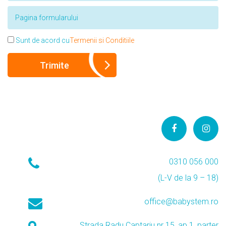
Sunt de acord cu
Termenii si Conditiile
0310 056 000
(L-V de la 9 – 18)
office@babystem.ro
Strada Radu Captariu nr 15, ap 1, parter