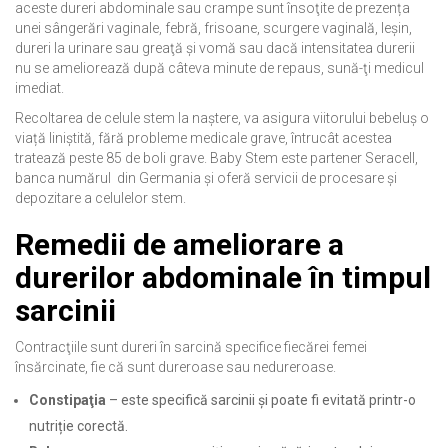
aceste dureri abdominale sau crampe sunt însoţite de prezența
unei sângerări vaginale, febră, frisoane, scurgere vaginală, leşin,
dureri la urinare sau greaţă şi vomă sau dacă intensitatea durerii
nu se ameliorează după câteva minute de repaus, sună-ţi medicul
imediat.
Recoltarea de celule stem la naștere, va asigura viitorului bebeluș o
viață liniștită, fără probleme medicale grave, întrucât acestea
tratează peste 85 de boli grave. Baby Stem este partener Seracell,
banca numărul din Germania și oferă servicii de procesare și
depozitare a celulelor stem.
Remedii de ameliorare a
durerilor abdominale în timpul
sarcinii
Contracţiile sunt dureri în sarcină specifice fiecărei femei
însărcinate, fie că sunt dureroase sau nedureroase.
Constipaţia
– este specifică sarcinii și poate fi evitată printr-o
nutriție corectă.