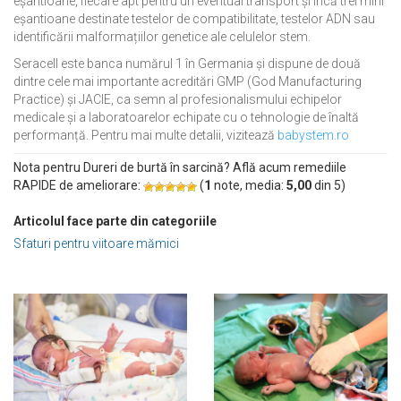
eșantioane, fiecare apt pentru un eventual transport și încă trei mini
eșantioane destinate testelor de compatibilitate, testelor ADN sau
identificării malformațiilor genetice ale celulelor stem.
Seracell este banca numărul 1 în Germania și dispune de două
dintre cele mai importante acreditări GMP (God Manufacturing
Practice) și JACIE, ca semn al profesionalismului echipelor
medicale și a laboratoarelor echipate cu o tehnologie de înaltă
performanță. Pentru mai multe detalii, vizitează
babystem.ro
Nota pentru Dureri de burtă în sarcină? Află acum remediile
RAPIDE de ameliorare:
(
1
note, media:
5,00
din
5
)
Articolul face parte din categoriile
Sfaturi pentru viitoare mămici