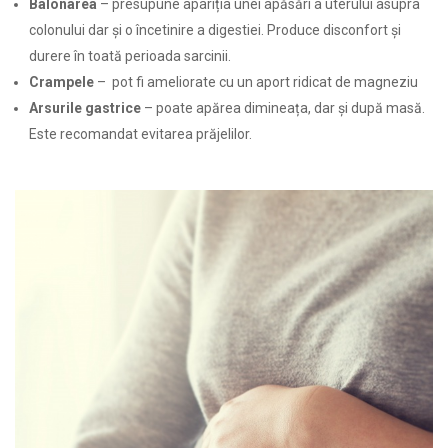
Balonarea
– presupune apariția unei apăsări a uterului asupra
colonului dar şi o încetinire a digestiei. Produce disconfort şi
durere în toată perioada sarcinii.
Crampele
– pot fi ameliorate cu un aport ridicat de magneziu
Arsurile gastrice
– poate apărea dimineața, dar și după masă.
Este recomandat evitarea prăjelilor.